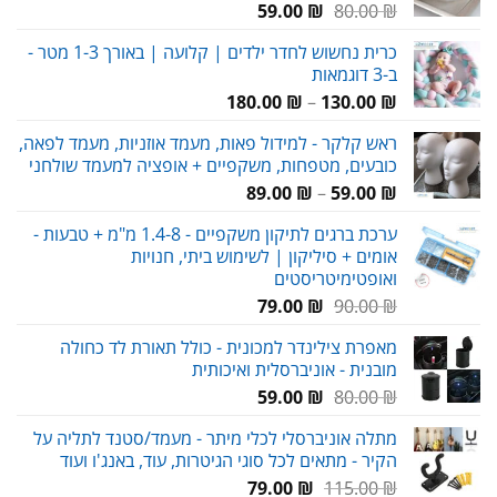
המחיר
המחיר
59.00
₪
80.00
₪
המקורי
הנוכחי
כרית נחשוש לחדר ילדים | קלועה | באורך 1-3 מטר -
היה:
הוא:
ב-3 דוגמאות
59.00 ₪.
80.00 ₪.
טווח
180.00
₪
–
130.00
₪
מחירים:
ראש קלקר - למידול פאות, מעמד אוזניות, מעמד לפאה,
כובעים, מטפחות, משקפיים + אופציה למעמד שולחני
עד
טווח
89.00
₪
–
59.00
₪
מחירים:
ערכת ברגים לתיקון משקפיים - 1.4-8 מ"מ + טבעות -
אומים + סיליקון | לשימוש ביתי, חנויות
עד
ואופטימיטריסטים
המחיר
המחיר
79.00
₪
90.00
₪
המקורי
הנוכחי
מאפרת צילינדר למכונית - כולל תאורת לד כחולה
היה:
הוא:
מובנית - אוניברסלית ואיכותית
79.00 ₪.
90.00 ₪.
המחיר
המחיר
59.00
₪
80.00
₪
המקורי
הנוכחי
מתלה אוניברסלי לכלי מיתר - מעמד/סטנד לתליה על
היה:
הוא:
הקיר - מתאים לכל סוגי הגיטרות, עוד, באנג'ו ועוד
59.00 ₪.
80.00 ₪.
המחיר
המחיר
79.00
₪
115.00
₪