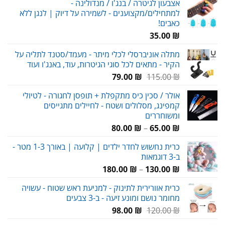
אצבעון לגיטרה / בנג'ו / מנדולינה -
היה:
הוא:
למתחילים/מקצוענים - לשמירה על דיוק | לנגן ללא
69.00 ₪.
90.00 ₪.
כאבים!
35.00
₪
מתלה אוניברסלי לכלי מיתר - מעמד/סטנד לתליה על
הקיר - מתאים לכל סוגי הגיטרות, עוד, באנג'ו ועוד
המחיר
המחיר
79.00
₪
115.00
₪
המקורי
הנוכחי
אולר / סכין כיס מתקפלת + תופסן לחגורה - לטיולי
היה:
הוא:
קמפינג, מסלולים ושטח - לחיילים מתגייסים
79.00 ₪.
115.00 ₪.
ומשוחררים
טווח
80.00
₪
–
65.00
₪
מחירים:
כרית נחשוש לחדר ילדים | קלועה | באורך 1-3 מטר -
ב-3 דוגמאות
עד
טווח
180.00
₪
–
130.00
₪
מחירים:
כרית אוורירית לתינוק - למניעת ראש שטוח - עשויה
מחומר נושם ומונע זיעה - ב-3 צבעים
עד
המחיר
המחיר
98.00
₪
120.00
₪
המקורי
הנוכחי