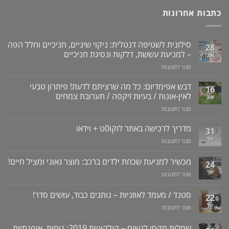
כתבות אחרונות
סילונית לשטיפה דנטלית: ניקוי שיניים, חניכיים וחלל הפה
28
– למניעת עששת, דלקות ונסיגת חניכיים
אוג
על
סגור לתגובות
סילונית
לשטיפה
דבש אפימדיום: כל מה שרציתם לדעת! פיתרון טבעי
16
דנטלית:
לאין-אונות / בעיות זיקפה / תערובת צמחים
אוג
ניקוי
על
סגור לתגובות
שיניים,
דבש
חניכיים
אפימדיום:
מדריך לרכישה באתר לוקו0ט + וידאו
וחלל
31
כל
הפה
יול
על
סגור לתגובות
מה
–
מדריך
שרציתם
למניעת
לרכישה
מכשיר למניעת שכחת ילדים ברכב: מוצר גאוני ומציל חיים!
לדעת!
עששת,
24
באתר
פיתרון
דלקות
יול
על
סגור לתגובות
לוקו0ט
טבעי
ונסיגת
מכשיר
+
לאין-אונות
חניכיים
למניעת
וידאו
סטנד / מעמד לאוזניות – נותנים כבוד, עושים סדר!
/
22
שכחת
בעיות
יול
על
סגור לתגובות
ילדים
זיקפה
סטנד
ברכב:
/
/
מוצר
שמלות מקסי לנשים – קולקציית 2019: נוחות, אופנתיות