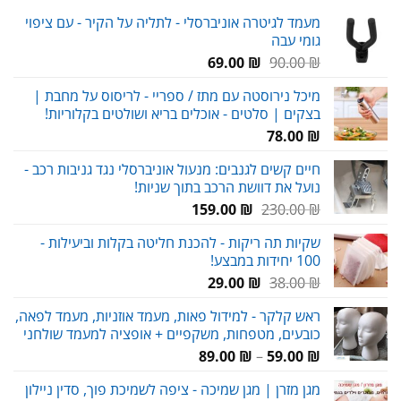
מעמד לגיטרה אוניברסלי - לתליה על הקיר - עם ציפוי
גומי עבה
המחיר
המחיר
69.00
₪
90.00
₪
המקורי
הנוכחי
מיכל נירוסטה עם מתז / ספריי - לריסוס על מחבת |
היה:
הוא:
בצקים | סלטים - אוכלים בריא ושולטים בקלוריות!
69.00 ₪.
90.00 ₪.
78.00
₪
חיים קשים לגנבים: מנעול אוניברסלי נגד גניבות רכב -
נועל את דוושת הרכב בתוך שניות!
המחיר
המחיר
159.00
₪
230.00
₪
המקורי
הנוכחי
שקיות תה ריקות - להכנת חליטה בקלות וביעילות -
היה:
הוא:
100 יחידות במבצע!
159.00 ₪.
230.00 ₪.
המחיר
המחיר
29.00
₪
38.00
₪
המקורי
הנוכחי
ראש קלקר - למידול פאות, מעמד אוזניות, מעמד לפאה,
היה:
הוא:
כובעים, מטפחות, משקפיים + אופציה למעמד שולחני
29.00 ₪.
38.00 ₪.
טווח
89.00
₪
–
59.00
₪
מחירים:
מגן מזרן | מגן שמיכה - ציפה לשמיכת פוך, סדין ניילון