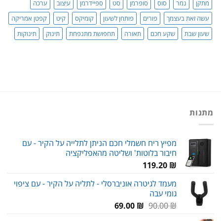
מתקן
נמר
סוס
סופרמן
סט
ספיידרמן
עיצוב
ערכה
עשה זאת בעצמך
פורים
פותחן לשעון
קומיקס
קיט
קפטן אמריקה
שעון שבת
שקע חכם
תאורה
תחפושת מתנפחת
תינוק
תינוקות
מתנות
מפיץ ריח חשמלי חכם הניתן לתלייה על הקיר - עם
חיבור בלוטות' ושליטה מהאפליקציה
119.20
₪
מעמד לגיטרה אוניברסלי - לתליה על הקיר - עם ציפוי
גומי עבה
המחיר
המחיר
69.00
₪
90.00
₪
המקורי
הנוכחי