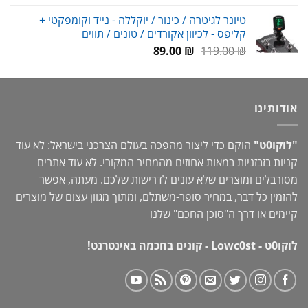
המקורי
הנוכחי
טיונר לגיטרה / כינור / יוקללה - נייד וקומפקטי +
היה:
הוא:
קליפס - לכיוון אקורדים / טונים / תווים
79.00 ₪.
115.00 ₪.
המחיר
המחיר
89.00
₪
119.00
₪
המקורי
הנוכחי
היה:
הוא:
89.00 ₪.
119.00 ₪.
אודותינו
"לוקו0ט"
הוקם כדי ליצור מהפכה בעולם הצרכני בישראל: לא עוד
קניות בזבזניות במאות אחוזים מהמחיר המקורי. לא עוד אתרים
מסורבלים ומוצרים שלא עונים לדרישות שלכם. מעתה, אפשר
להזמין כל דבר, במחיר סופר-משתלם, ומתוך מגוון עצום של מוצרים
קיימים או דרך ה"
סוכן החכם
" שלנו
לוקו0ט - Lowc0st - קונים בחכמה באינטרנט!