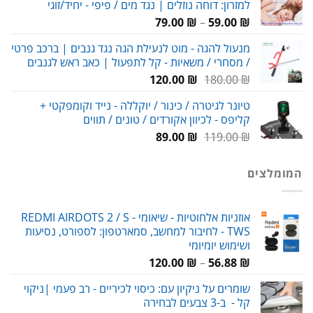
למזרון: דוחה נוזלים | נגד מים / פיפי - יחיד/זוגי
עד
טווח
79.00
₪
–
59.00
₪
מחירים:
מנעול להגה - מוט לנעילת הגה נגד גנבים | ברכב פרטי
/ מסחרי / משאיות - קל לתפעול | כאב ראש לגנבים
עד
המחיר
המחיר
120.00
₪
180.00
₪
המקורי
הנוכחי
טיונר לגיטרה / כינור / יוקללה - נייד וקומפקטי +
היה:
הוא:
קליפס - לכיוון אקורדים / טונים / תווים
120.00 ₪.
180.00 ₪.
המחיר
המחיר
89.00
₪
119.00
₪
המקורי
הנוכחי
היה:
הוא:
המומלצים
89.00 ₪.
119.00 ₪.
אוזניות אלחוטיות - שיאומי REDMI AIRDOTS 2 / S -
TWS - לחיבור למחשב, סמארטפון: לספורט, נסיעות
ושימוש יומיומי
טווח
120.00
₪
–
56.88
₪
מחירים:
שומרים על ניקיון עם: כיסוי לכיריים - רב פעמי |ניקוי
קל - ב-3 צבעים לבחירה
עד