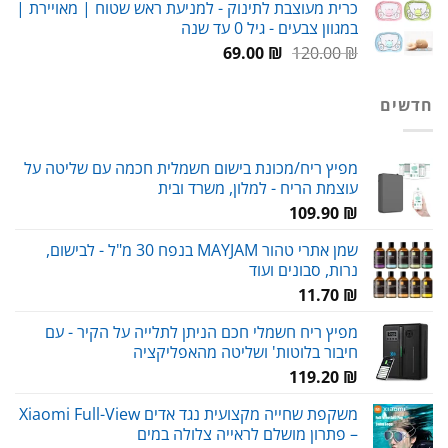
כרית מעוצבת לתינוק - למניעת ראש שטוח | מאויירת |
היה:
הוא:
במגוון צבעים - גיל 0 עד שנה
98.00 ₪.
120.00 ₪.
המחיר
המחיר
69.00
₪
120.00
₪
המקורי
הנוכחי
היה:
הוא:
חדשים
69.00 ₪.
120.00 ₪.
מפיץ ריח/מכונת בישום חשמלית חכמה עם שליטה על
עוצמת הריח - למלון, משרד ובית
109.90
₪
שמן אתרי טהור MAYJAM בנפח 30 מ"ל - לבישום,
נרות, סבונים ועוד
11.70
₪
מפיץ ריח חשמלי חכם הניתן לתלייה על הקיר - עם
חיבור בלוטות' ושליטה מהאפליקציה
119.20
₪
משקפת שחייה מקצועית נגד אדים Xiaomi Full-View
– פתרון מושלם לראייה צלולה במים