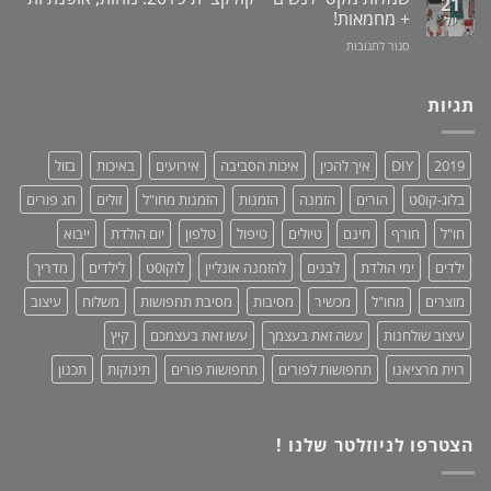
21
תערובת
מעמד
גאוני
+ מחמאות!
יול
צמחים
לאוזניות
ומציל
על
סגור לתגובות
–
חיים!
שמלות
נותנים
מקסי
כבוד,
לנשים
תגיות
עושים
–
סדר!
קולקציית
2019:
2019
DIY
איך להכין
איכות הסביבה
אירועים
באיכות
בזול
נוחות,
אופנתיות
בלוג-קו0ט
הורים
הזמנה
הזמנות
הזמנות מחו"ל
זולים
חג פורים
+
מחמאות!
חו"ל
חורף
חינם
טיולים
טיפול
טלפון
יום הולדת
ייבוא
ילדים
ימי הולדת
לבנים
להזמנה אונליין
לוקו0ט
לילדים
מדריך
מוצרים
מחו"ל
מכשיר
מסיבות
מסיבת תחפושות
משלוח
עיצוב
עיצוב שולחנות
עשה זאת בעצמך
עשו זאת בעצמכם
קיץ
רוית מרציאנו
תחפושות לפורים
תחפושות פורים
תינוקות
תכנון
הצטרפו לניוזלטר שלנו !