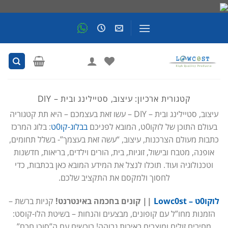
Skip
to
content
קטגורית ארכיון:
עיצוב, סטיילינג ובית – DIY
עיצוב, סטיילינג ובית – DIY – עשו זאת בעצמכם – היא תת קטגוריה
בעולם התוכן של לוקו0ט, המובא לפניכם
בבלוג-קו0ט
: בלוג המרכז
כתבות מעולם הצרכנות, עיצוב, “עשה זאת בעצמך”- בשלל תחומים,
אופנה, מטבח ובישול, זוגיות, בית, הורים וילדים, בריאות, חדשנות
וטכנולוגיה ועוד. תוכלו לנצל את המידע המובא כאן בכתבות, כדי
לחסוך ולמקסם את התקציב שלכם.
לוקו0ט – Lowc0st
|| קונים בחכמה באינטרנט!
קניות ברשת –
הזמנות מחו”ל עם קופונים, מבצעים והנחות – בשיטת הלו-קוסט:
מחירים זולים ומוצרים באיכות גבוהה! רוכשים עם ה”סוכן חכם”