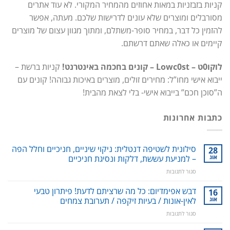
קניות בזבזניות במאות אחוזים מהמחיר המקורי. לא עוד אתרים
מסורבלים ומוצרים שלא עונים לדרישות שלכם. מעתה, אפשר
להזמין כל דבר, במחיר סופר-משתלם, ומתוך מגוון עצום של מוצרים
קיימים או כאלה שאתם דרשתם.
לוקו0ט – Lowc0st – קונים בחכמה באינטרנט!
קניות ברשת –
ייבוא אישי מחו”ל: מחירים זולים, מוצרים באיכות גבוהה! קונים עם
ה”סוכן חכם” בייבוא אישי- בלי לצאת מהבית!
כתבות אחרונות
סילונית לשטיפה דנטלית: ניקוי שיניים, חניכיים וחלל הפה
28
אוג
– למניעת עששת, דלקות ונסיגת חניכיים
על
סגור לתגובות
סילונית
לשטיפה
דבש אפימדיום: כל מה שרציתם לדעת! פיתרון טבעי
16
דנטלית:
אוג
לאין-אונות / בעיות זיקפה / תערובת צמחים
ניקוי
על
סגור לתגובות
שיניים,
דבש
חניכיים