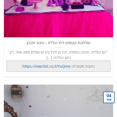
שולחנות קונספט לימי הולדת – עיצוב ותכנון
“יום הולדת, חגיגה נחמדת, לכל בן ולכל בת יש שולחן מסוג אחד, רק
ביום הולדת, [...]
כתובת מקוצרת:
https://lowc0st.co.il/YuQme
04
אפר