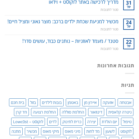
אפימדיום:
מדריך לרכישה באתר לוקו0ט + וידאו
וחלל
31
כל
הפה
יול
על
סגור לתגובות
מה
–
מדריך
שרציתם
למניעת
לרכישה
מכשיר למניעת שכחת ילדים ברכב: מוצר גאוני ומציל חיים!
24
לדעת!
עששת,
באתר
יול
פיתרון
דלקות
על
סגור לתגובות
לוקו0ט
טבעי
ונסיגת
מכשיר
+
לאין-אונות
חניכיים
למניעת
סטנד / מעמד לאוזניות – נותנים כבוד, עושים סדר!
22
וידאו
/
שכחת
יול
בעיות
על
סגור לתגובות
ילדים
זיקפה
סטנד
ברכב:
/
/
מוצר
תערובת
מעמד
תגובות אחרונות
גאוני
צמחים
לאוזניות
ומציל
–
חיים!
נותנים
תגיות
כבוד,
עושים
סדר!
אבטחה
אזעקה
איירון מן
באטמן
בובות לילדים
בזול
בית חכם
גיטרה קלאסית
דינוזאור
החלפת סוללה
החלפת רצועה
חד קרן
טיפול
יום הולדת
יצירה
כרית לתינוק
לדים
לוקו0ט – Lowc0st
לוקוסט
לשעון
מד לחות
מיני מאוס
מיקי מאוס
מכשיר
מתנה