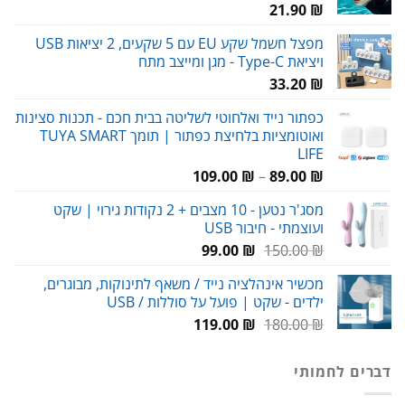
21.90
₪
מפצל חשמל שקע EU עם 5 שקעים, 2 יציאות USB
ויציאת Type-C - מגן ומייצב מתח
33.20
₪
כפתור נייד ואלחוטי לשליטה בבית חכם - תכנות סצינות
ואוטומציות בלחיצת כפתור | תומך TUYA SMART
LIFE
טווח
109.00
₪
–
89.00
₪
מחירים:
מסג'ר נטען - 10 מצבים + 2 נקודות גירוי | שקט
ועוצמתי - חיבור USB
עד
המחיר
המחיר
99.00
₪
150.00
₪
המקורי
הנוכחי
מכשיר אינהלציה נייד / משאף לתינוקות, מבוגרים,
היה:
הוא:
ילדים - שקט | פועל על סוללות / USB
99.00 ₪.
150.00 ₪.
המחיר
המחיר
119.00
₪
180.00
₪
המקורי
הנוכחי
היה:
הוא:
דברים לחמותי
119.00 ₪.
180.00 ₪.