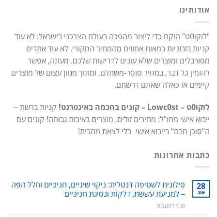
אודותינו
“לוקו0ט” הוקם כדי ליצור מהפכה בעולם הצרכני בישראל: לא עוד
קניות בזבזניות במאות אחוזים מהמחיר המקורי. לא עוד אתרים
מסורבלים ומוצרים שלא עונים לדרישות שלכם. מעתה, אפשר
להזמין כל דבר, במחיר סופר-משתלם, ומתוך מגוון עצום של מוצרים
קיימים או כאלה שאתם דרשתם.
לוקו0ט – Lowc0st – קונים בחכמה באינטרנט!
קניות ברשת –
ייבוא אישי מחו”ל: מחירים זולים, מוצרים באיכות גבוהה! קונים עם
ה”סוכן חכם” בייבוא אישי- בלי לצאת מהבית!
כתבות אחרונות
סילונית לשטיפה דנטלית: ניקוי שיניים, חניכיים וחלל הפה
28
אוג
– למניעת עששת, דלקות ונסיגת חניכיים
על
סגור לתגובות
סילונית