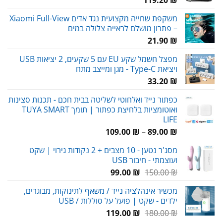
משקפת שחייה מקצועית נגד אדים Xiaomi Full-View
– פתרון מושלם לראייה צלולה במים
21.90
₪
מפצל חשמל שקע EU עם 5 שקעים, 2 יציאות USB
ויציאת Type-C - מגן ומייצב מתח
33.20
₪
כפתור נייד ואלחוטי לשליטה בבית חכם - תכנות סצינות
ואוטומציות בלחיצת כפתור | תומך TUYA SMART
LIFE
טווח
109.00
₪
–
89.00
₪
מחירים:
מסג'ר נטען - 10 מצבים + 2 נקודות גירוי | שקט
ועוצמתי - חיבור USB
עד
המחיר
המחיר
99.00
₪
150.00
₪
המקורי
הנוכחי
מכשיר אינהלציה נייד / משאף לתינוקות, מבוגרים,
היה:
הוא:
ילדים - שקט | פועל על סוללות / USB
99.00 ₪.
150.00 ₪.
המחיר
המחיר
119.00
₪
180.00
₪