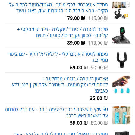
מתלה אוניברסלי לכלי מיתר - מעמד/סטנד לתליה על
היה:
הוא:
הקיר - מתאים לכל סוגי הגיטרות, עוד, באנג'ו ועוד
150.00 ₪.
220.00 ₪.
המחיר
המחיר
79.00
₪
115.00
₪
המקורי
הנוכחי
טיונר לגיטרה / כינור / יוקללה - נייד וקומפקטי +
היה:
הוא:
קליפס - לכיוון אקורדים / טונים / תווים
79.00 ₪.
115.00 ₪.
המחיר
המחיר
89.00
₪
119.00
₪
המקורי
הנוכחי
מעמד לגיטרה אוניברסלי - לתליה על הקיר - עם ציפוי
היה:
הוא:
גומי עבה
89.00 ₪.
119.00 ₪.
המחיר
המחיר
69.00
₪
90.00
₪
המקורי
הנוכחי
אצבעון לגיטרה / בנג'ו / מנדולינה -
היה:
הוא:
למתחילים/מקצוענים - לשמירה על דיוק | לנגן ללא
69.00 ₪.
90.00 ₪.
כאבים!
35.00
₪
50 שקיות אשפה לרכב לשליפה נוחה - עם חבל להנחה
על משענת ראש הרכב
המחיר
המחיר
59.00
₪
80.00
₪
המקורי
הנוכחי
מפיץ ריח חשמלי חכם הניתן לתלייה על הקיר - עם