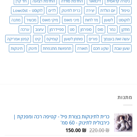
גיטרה קלאסית
דינוזאור
החלפת סוללה
החלפת רצועה
חד קרן
טיפול
יום הולדת
יצירה
כרית לתינוק
לדים
לוקו0ט – Lowc0st
לוקוסט
לשעון
מד לחות
מיני מאוס
מיקי מאוס
מכשיר
מתנה
מתקן
נמר
סוס
סופרמן
סט
ספיידרמן
עיצוב
ערכה
עשה זאת בעצמך
פורים
פותחן לשעון
קומיקס
קיט
קפטן אמריקה
שעון שבת
שקע חכם
תאורה
תחפושת מתנפחת
תינוק
תינוקות
מתנות
כרית לתינוקות בצורת פיל - קטיפה רכה ומפנקת |
כירבולית לתינוק - 60 סמ'
המחיר
המחיר
150.00
₪
220.00
₪
המקורי
הנוכחי