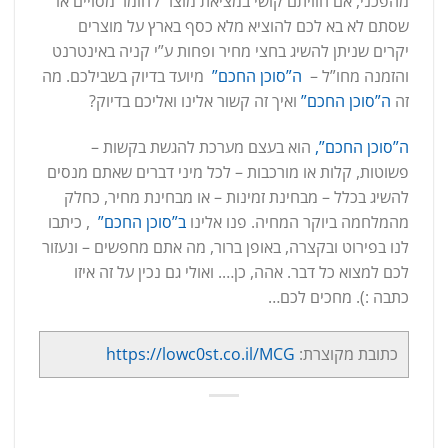
מהפכני, אם חוויתם קושי במציאת מוצר / חומר מסויים או
שסתם לא בא לכם להוציא מלא כסף בארץ על מוצרים
יקרים שניתן להשיג בחצי מחיר ופחות ע”י קניה באינטרנט
והזמנה מחו”ל –
ה”סוכן החכם”
מיועד בדיוק בשבילכם. מה
זה
ה”סוכן החכם”
ואיך זה קשור אלינו ואליכם בדיוק?
ה”סוכן החכם”,
הוא בעצם מערכת להגשת בקשות –
פשוטות, קלות או מורכבות – לכל מיני דברים שאתם מנסים
להשיג בכלל – מבחינת זמינות – או מבחינת מחיר, כחלק
מהמלחמה ביוקר המחיה. פנו אלינו
ב”סוכן החכם”
, כיתבו
לנו בפירוט ובקצרה, באופן ברור, מה אתם מחפשים – ונעזור
לכם למצוא כל דבר. אהה, כן…. ואולי גם נכין על זה איזו
כתבה :). מחכים לכם…
כתובת מקוצרת:
https://lowc0st.co.il/MCG