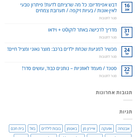
לשטיפה
דבש אפימדיום: כל מה שרציתם לדעת! פיתרון טבעי
16
דנטלית:
אוג
לאין-אונות / בעיות זיקפה / תערובת צמחים
ניקוי
על
סגור לתגובות
שיניים,
דבש
חניכיים
אפימדיום:
מדריך לרכישה באתר לוקו0ט + וידאו
וחלל
31
כל
הפה
יול
על
סגור לתגובות
מה
–
מדריך
שרציתם
למניעת
לרכישה
מכשיר למניעת שכחת ילדים ברכב: מוצר גאוני ומציל חיים!
24
לדעת!
עששת,
באתר
יול
פיתרון
דלקות
על
סגור לתגובות
לוקו0ט
טבעי
ונסיגת
מכשיר
+
לאין-אונות
חניכיים
למניעת
סטנד / מעמד לאוזניות – נותנים כבוד, עושים סדר!
22
וידאו
/
שכחת
יול
בעיות
על
סגור לתגובות
ילדים
זיקפה
סטנד
ברכב:
/
/
מוצר
תערובת
מעמד
תגובות אחרונות
גאוני
צמחים
לאוזניות
ומציל
–
חיים!
נותנים
תגיות
כבוד,
עושים
סדר!
אבטחה
אזעקה
איירון מן
באטמן
בובות לילדים
בזול
בית חכם