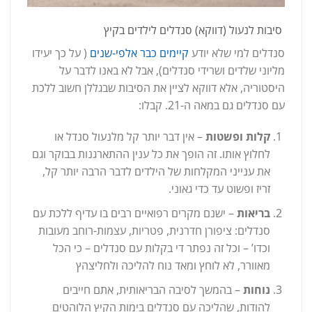
סיבות לנעול (דווקא) סנדלים לילדים בקיץ
סנדלים למי שלא יודע
קיימים כבר אלפי-שנים
( על כך יעידו
מליוני שלדים ושרידי סנדלים), אבל לא באנו לדבר על
היסטוריה, אלא דווקא לציין את הסיבות שבגללן חשוב ללכת
עם סנדלים גם במאה ה-21. קבלו:
קלות ופשטות
– אין דבר יותר קל מלנעול סנדל או
לחלוץ אותו. זה הופך את כל ענין ההתארגנות בבוקר וגם
את ענייני המקלחות של הילדים לדבר הרבה יותר קל,
זריז ופשוט עד כדי גאוני.
בריאות
– ישנם מקרים רפואיים רבים בו עדיף ללכת עם
סנדלים: ציפורן חדרנית, פטריות, עצמות-רוחב מעובות
וכדו’ – וכל זה נפתר די בקלות עם סנדלים – כי הכל
מאוורר, לא לוחץ ומאד נוח להליכה ולחליצהץ
נוחות
– בהמשך לסיבה הבריאותית, אתם חייבים
להודות, שהליכה עם סנדלים בימות הקיץ הלוהטים