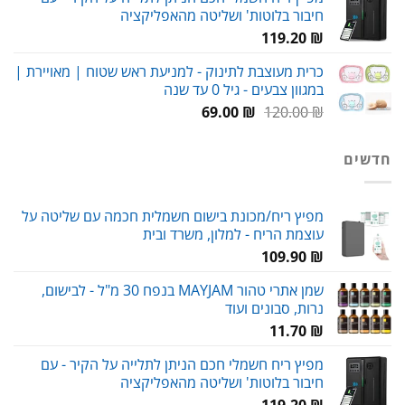
היה:
הוא:
חיבור בלוטות' ושליטה מהאפליקציה
59.00 ₪.
80.00 ₪.
119.20
₪
כרית מעוצבת לתינוק - למניעת ראש שטוח | מאויירת |
במגוון צבעים - גיל 0 עד שנה
המחיר
המחיר
69.00
₪
120.00
₪
המקורי
הנוכחי
היה:
הוא:
חדשים
69.00 ₪.
120.00 ₪.
מפיץ ריח/מכונת בישום חשמלית חכמה עם שליטה על
עוצמת הריח - למלון, משרד ובית
109.90
₪
שמן אתרי טהור MAYJAM בנפח 30 מ"ל - לבישום,
נרות, סבונים ועוד
11.70
₪
מפיץ ריח חשמלי חכם הניתן לתלייה על הקיר - עם
חיבור בלוטות' ושליטה מהאפליקציה
119.20
₪