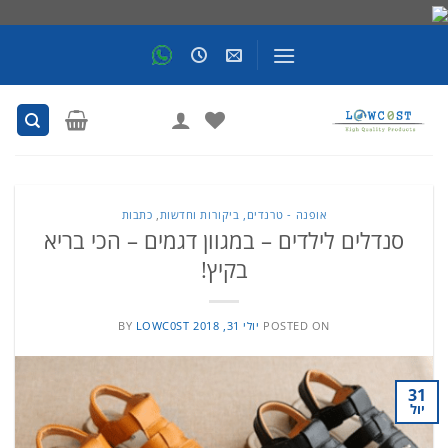
Skip
to
content
אופנה - טרנדים, ביקורות וחדשות
,
כתבות
סנדלים לילדים – במגוון דגמים – הכי בריא
בקיץ!
POSTED ON
יולי 31, 2018
LOWC0ST
BY
31
יול