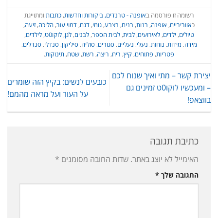
רשומה זו פורסמה ב
אופנה - טרנדים, ביקורות וחדשות
,
כתבות
ומתוייגת
כ
אווריריים
,
אופנה
,
בנות
,
בנים
,
בצבע
,
גומי
,
דגם
,
דמוי עור
,
הליכה
,
זיעה
,
טיולים
,
ילדים
,
לאירועים
,
לבית
,
לבית הספר
,
לבנים
,
לגן
,
לוקו0ט
,
לילדים
,
מידה
,
מידות
,
נוחות
,
נעלי
,
נעליים
,
סגורים
,
סוליה
,
סיליקון
,
סנדלי
,
סנדלים
,
פטריות
,
פתוחים
,
קיץ
,
ריח
,
ריצה
,
רשת
,
שטח
,
תינוקות
.
יצירת קשר – מתי ואיך שנוח לכם
כובעים לנשים: בקיץ הזה שומרים
– ומעכשיו לוקו0ט זמינים גם
על העור ועל מראה מהמם!
בווצאפ!
כתיבת תגובה
האימייל לא יוצג באתר.
שדות החובה מסומנים
*
התגובה שלך
*