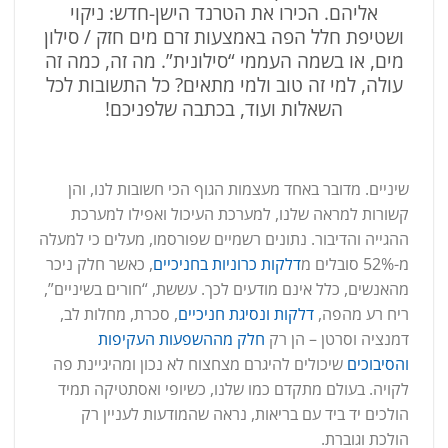
אליהם. הכירו את הטרנד הישן-חדש: ניקוי
ושטיפת חלל הפה באמצעות זרם מים חזק / סילון
מים, או בשמה העממי “סילונית”. מה זה, כמה זה
עולה, למי זה טוב ולמי מתאים? כל התשובות לכל
השאלות ועוד, בכתבה שלפניכם!
שיניים. מדובר באחד מעצמות הגוף הכי חשובות לנו, והן
קשורות למראה שלנו, למערכת העיכול ואפילו למערכת
ההגייה והדיבור. נתונים רשמיים שפורסמו, מעלים כי למעלה
מ-52% סובלים מ
דלקות כרוניות בחניכיים
, כאשר חלק ניכר
מהאנשים, כלל אינם מודעים לכך. עששת, “חורים בשיניים”,
ריח רע מהפה,
דלקות ונסיגת חניכיים
, סכרת, מחלות לב,
דמנציה וסרטן – הן רק
חלק מההשפעות העקיפות
והסיבוכים
שיכולים להיגרם מצחצוח לא נכון ומהיגיינת פה
לקויה. בעולם מתקדם כמו שלנו, כשיופי ואסתטיקה תמיד
הולכים יד ביד עם בריאות, נראה שהמודעות לעניין רק
הולכת וגוברת.