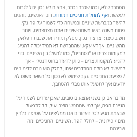
מסתבר שלא, וכמו שכבר נכתב, צחצוח לא נכון יכול לגרום
לעששת ו
אף למחלות חניכיים חמורות.
רוב האנשים, נוהגים
להעזר במברשת שיניים ובמשחה כדי לשמור על פה נקי.
פחות משנה באיזו משחת-שיניים אתם מצחצחים, ויותר
חשוב כיצד: צחצוח נכון, מסלק ומוריד את שכבת הפלאק
מהשיניים. אך דא עקא, שהמברשת לא תמיד יכולה להגיע
למקומות צרים או “נסתרים”, כמו למשל: בין השיניים. כדי
להגיע למקומות צרים – ניתן להעזר בחוט דנטלי – אך
למעשה לא כולם מסתדרים איתו, לחלק הוא גורם לדימומים
/ פציעת החניכיים עקב שימוש לא נכון וכל השאר פשוט לא
יודעים איך לתפעל אותו מבלי להסתבך.
מדובר אם כן בשני אמצעים טובים, שאכן עוזרים לשמור על
הגיינת הפה, אך למי שמחפש מוצר יעיל, קל לתפעול
שבאמת מגיע לכל האיזורים אנו ממליצים על שטיפה בלחץ
מים / סילונית – לחלל הפה, השיניים, החניכיים ומה
שבינהם.