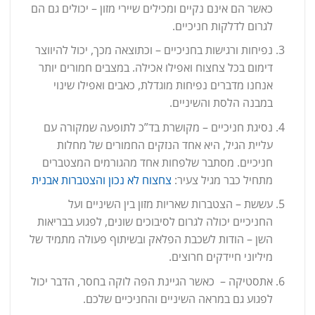
כאשר הם אינם נקיים ומכילים שיירי מזון – יכולים גם הם
לגרום לדלקות חניכיים.
נפיחות ורגישות בחניכיים – וכתוצאה מכך, יכול להיווצר
דימום בכל צחצוח ואפילו אכילה. במצבים חמורים יותר
אנחנו מדברים נפיחות מוגדלת, כאבים ואפילו שינוי
במבנה הלסת והשיניים.
נסיגת חניכיים – מקושרת בד”כ לתופעה שמקורה עם
עליית הגיל, היא אחד הנזקים החמורים של מחלות
חניכיים. מסתבר שלפחות אחד מהגורמים המצטברים
מתחיל כבר מגיל צעיר:
צחצוח לא נכון והצטברות אבנית
עששת – הצטברות שאריות מזון בין השיניים ועל
החניכיים יכולה לגרום לסיבוכים שונים, לפגוע בבריאות
השן – הודות לשכבת הפלאק ובשיתוף פעולה מתמיד של
מיליוני חיידקים חרוצים.
אתסטיקה – כאשר הגיינת הפה לוקה בחסר, הדבר יכול
לפגוע גם במראה השיניים והחניכיים שלכם.