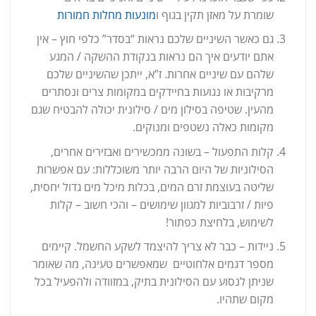
שומרת על מאזן תקין בגוף ו
מונעות מחלות חמורות
גם כאשר השיניים שלכם נראות “בסדר” כלפי חוץ – אין
אתם יודעים איך הם נראות בנקודת ההשקה / המגע
שלהם עם שיניים אחרות. ז”א, ייתכן שהשיניים שלכם
מרקיבות או נגועות בחיידקים במקומות צרים ונסתרים
מהעין. שטיפה בסילון מים / סילונית יכולה להבטיח שגם
מקומות כאלה נשטפים ומנוקים.
קלות התפעול – בשונה ממכשירים ואבזירים אחרים,
הסילוניות של היום הרבה יותר משוכללות: עם אפשרות
שליטה בעוצמת זרם המים, בכלות מיכל מים גדול יחסית,
פיות / זרבוביות למגוון שימושים – והכי חשוב – קלות
לשימוש, בלחיצת כפתור!
ניידות – כבר לא צריך להיצמד לשקע החשמל. קיימים
מספר דגמים אלחוטיים שמאפשרים טעינה, מה שאומר
שניתן לנסוע עם הסילונית בתיק, במזוודה ולהפעיל בכל
מקום שתהיו.