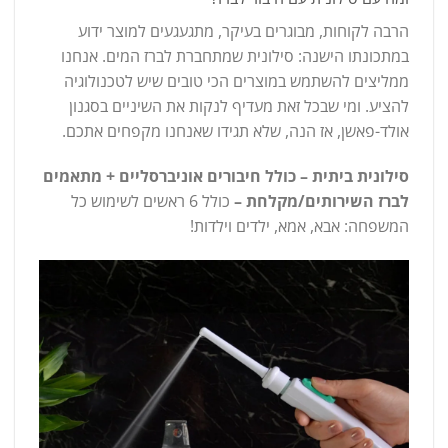
הרבה לקוחות, מבוגרים בעיקר, מתגעגעים למוצר ידוע
במתכונתו הישנה: סילונית שמתחברת לברז המים. אנחנו
ממליצים להשתמש במוצרים הכי טובים שיש לטכנולוגיה
להציע. ומי שבכל זאת מעדיף לנקות את השיניים בסגנון
אולד-פאשן, אז הנה, שלא תגידו שאנחנו מקפחים אתכם.
סילונית ביתית – כולל חיבורים אוניברסליים + מתאמים
לברז השירותים/מקלחת –
כולל 6 ראשים לשימוש כל
המשפחה: אבא, אמא, ילדים וילדות!