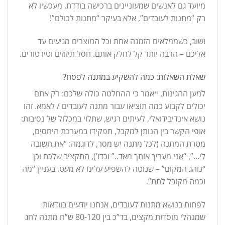
מיועד גם לאנשים שמעוניינים ברכישה בודדת. מעכשיו לא
רק “מתנות לעובדים”, אלא בעיקר “מתנות לכולם”!
ושוב, כשממלאים הזמנה אחת וכל המוצרים מגיעים עד
אליכם – הרבה יותר קל לחלק אותם. חסל תיזוזים וטירטורים.
שאלת השאלות: כמה להשקיע במתנה לפסח?
למען ההגינות, ייאמר כי ההחלטה כולה שלכם: רק אתם
יכולים לקבוע כמה תוציאו עבור מתנה לעובדים / לאמא. זהו
נושא אינדיבידואלי, לעיתים רגיש, שתלוי במכלול של נסיבות:
אופי הקשר בין הנותן למקבל, תפקידו במערכת היחסים,
מטרת המתנה (לכל מתנה יש מסר, לדוגמה: “את חשובה
לי…”, “אני מעריך אותך מאד..” וכדו’), התקציב שלכם וכן
“נוהג המקום” – שנוטה להשפיע עלינו לא מעט, בעניין “מה
וכמה מקובל לתת”.
לפחות בנושא מתנות לעובדים, אנחנו יודעים בוודאות
שמנהלי מוסדות מקצים, בד”כ בין 80-120 ש”ח מתנה לחג