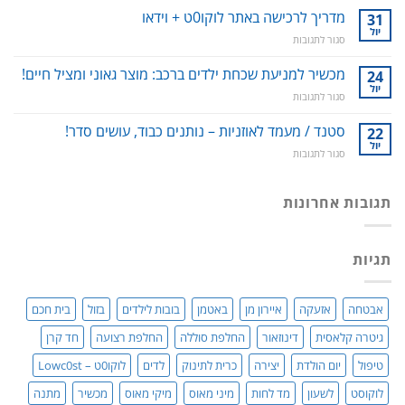
אפימדיום:
מדריך לרכישה באתר לוקו0ט + וידאו
וחלל
31
כל
הפה
יול
על
סגור לתגובות
מה
–
מדריך
שרציתם
למניעת
לרכישה
מכשיר למניעת שכחת ילדים ברכב: מוצר גאוני ומציל חיים!
24
לדעת!
עששת,
באתר
יול
פיתרון
דלקות
על
סגור לתגובות
לוקו0ט
טבעי
ונסיגת
מכשיר
+
לאין-אונות
חניכיים
למניעת
סטנד / מעמד לאוזניות – נותנים כבוד, עושים סדר!
22
וידאו
/
שכחת
יול
בעיות
על
סגור לתגובות
ילדים
זיקפה
סטנד
ברכב:
/
/
מוצר
תערובת
מעמד
תגובות אחרונות
גאוני
צמחים
לאוזניות
ומציל
–
חיים!
נותנים
תגיות
כבוד,
עושים
סדר!
אבטחה
אזעקה
איירון מן
באטמן
בובות לילדים
בזול
בית חכם
גיטרה קלאסית
דינוזאור
החלפת סוללה
החלפת רצועה
חד קרן
טיפול
יום הולדת
יצירה
כרית לתינוק
לדים
לוקו0ט – Lowc0st
לוקוסט
לשעון
מד לחות
מיני מאוס
מיקי מאוס
מכשיר
מתנה