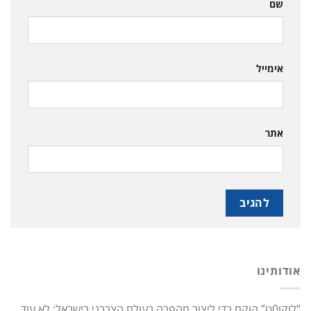
שם
אימייל
אתר
אודותינו
“לוקו0ט” הוקם כדי ליצור מהפכה בעולם הצרכני בישראל: לא עוד