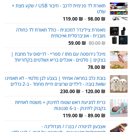
המקורי
הנוכחי
תאורת לד פנימית לרכב - חיבור USB / שקע מצת +
היה:
הוא:
שלט
95.00 ₪.
135.00 ₪.
טווח
119.00
₪
–
98.00
₪
מחירים:
מאפרת צילינדר למכונית - כולל תאורת לד כחולה
מובנית - אוניברסלית ואיכותית
עד
המחיר
המחיר
59.00
₪
80.00
₪
המקורי
הנוכחי
מיכל נירוסטה עם מתז / ספריי - לריסוס על מחבת |
היה:
הוא:
בצקים | סלטים - אוכלים בריא ושולטים בקלוריות!
59.00 ₪.
80.00 ₪.
78.00
₪
בובת כלב במראה אמיתי | בצבע לבן מלטזי - לא תאמינו
שזאת בובה - לילדים שרוצים חיית מחמד - ב-2 גדלים
טווח
230.00
₪
–
120.00
₪
מחירים:
כרית למניעת ראש שטוח לתינוק + משטח לאחיזת
בקבוק לתינוק - ב-6 סגנונות
עד
טווח
119.00
₪
–
89.00
₪
מחירים:
אצבעון לגיטרה / בנג'ו / מנדולינה -