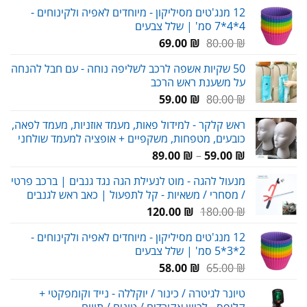
12 מנג'טים מסיליקון - מיוחדים לאפיה ולקינוחים -
4*4*7 סמ' | שלל צבעים
המחיר
המחיר
69.00
₪
80.00
₪
המקורי
הנוכחי
50 שקיות אשפה לרכב לשליפה נוחה - עם חבל להנחה
היה:
הוא:
על משענת ראש הרכב
69.00 ₪.
80.00 ₪.
המחיר
המחיר
59.00
₪
80.00
₪
המקורי
הנוכחי
ראש קלקר - למידול פאות, מעמד אוזניות, מעמד לפאה,
היה:
הוא:
כובעים, מטפחות, משקפיים + אופציה למעמד שולחני
59.00 ₪.
80.00 ₪.
טווח
89.00
₪
–
59.00
₪
מחירים:
מנעול להגה - מוט לנעילת הגה נגד גנבים | ברכב פרטי
/ מסחרי / משאיות - קל לתפעול | כאב ראש לגנבים
עד
המחיר
המחיר
120.00
₪
180.00
₪
המקורי
הנוכחי
12 מנג'טים מסיליקון - מיוחדים לאפיה ולקינוחים -
היה:
הוא:
2*3*5 סמ' | שלל צבעים
120.00 ₪.
180.00 ₪.
המחיר
המחיר
58.00
₪
65.00
₪
המקורי
הנוכחי
טיונר לגיטרה / כינור / יוקללה - נייד וקומפקטי +
היה:
הוא:
קליפס - לכיוון אקורדים / טונים / תווים