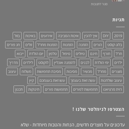
על
סגור לתגובות
–
חיים!
שמלות
נותנים
מקסי
כבוד,
לנשים
תגיות
עושים
–
סדר!
קולקציית
2019:
2019
DIY
איך להכין
איכות הסביבה
אירועים
באיכות
בזול
נוחות,
אופנתיות
בלוג-קו0ט
הורים
הזמנה
הזמנות
הזמנות מחו"ל
זולים
חג פורים
+
מחמאות!
חו"ל
חורף
חינם
טיולים
טיפול
טלפון
יום הולדת
ייבוא
ילדים
ימי הולדת
לבנים
להזמנה אונליין
לוקו0ט
לילדים
מדריך
מוצרים
מחו"ל
מכשיר
מסיבות
מסיבת תחפושות
משלוח
עיצוב
עיצוב שולחנות
עשה זאת בעצמך
עשו זאת בעצמכם
קיץ
רוית מרציאנו
תחפושות לפורים
תחפושות פורים
תינוקות
תכנון
הצטרפו לניוזלטר שלנו !
עדכונים על מוצרים חדשים, הנחות והטבות מיוחדות - שלא