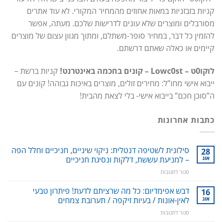
קניות בזבזניות במאות אחוזים מהמחיר המקורי. לא עוד אתרים
מסורבלים ומוצרים שלא עונים לדרישות שלכם. מעתה, אפשר
להזמין כל דבר, במחיר סופר-משתלם, ומתוך מגוון עצום של מוצרים
קיימים או כאלה שאתם דרשתם.
לוקו0ט – Lowc0st – קונים בחכמה באינטרנט!
קניות ברשת –
ייבוא אישי מחו”ל: מחירים זולים, מוצרים באיכות גבוהה! קונים עם
ה”סוכן חכם” בייבוא אישי- בלי לצאת מהבית!
כתבות אחרונות
סילונית לשטיפה דנטלית: ניקוי שיניים, חניכיים וחלל הפה
28
אוג
– למניעת עששת, דלקות ונסיגת חניכיים
על
סגור לתגובות
סילונית
לשטיפה
דבש אפימדיום: כל מה שרציתם לדעת! פיתרון טבעי
16
דנטלית:
אוג
לאין-אונות / בעיות זיקפה / תערובת צמחים
ניקוי
על
סגור לתגובות
שיניים,
דבש
חניכיים