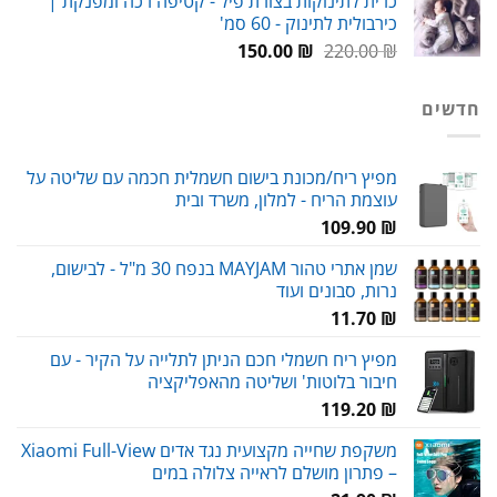
כרית לתינוקות בצורת פיל - קטיפה רכה ומפנקת |
היה:
הוא:
כירבולית לתינוק - 60 סמ'
59.00 ₪.
80.00 ₪.
המחיר
המחיר
150.00
₪
220.00
₪
המקורי
הנוכחי
היה:
הוא:
חדשים
150.00 ₪.
220.00 ₪.
מפיץ ריח/מכונת בישום חשמלית חכמה עם שליטה על
עוצמת הריח - למלון, משרד ובית
109.90
₪
שמן אתרי טהור MAYJAM בנפח 30 מ"ל - לבישום,
נרות, סבונים ועוד
11.70
₪
מפיץ ריח חשמלי חכם הניתן לתלייה על הקיר - עם
חיבור בלוטות' ושליטה מהאפליקציה
119.20
₪
משקפת שחייה מקצועית נגד אדים Xiaomi Full-View
– פתרון מושלם לראייה צלולה במים