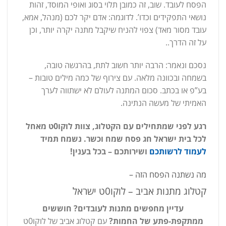
הפסח לעובד. שוב, זה כמובן תלוי בסוג ואופי המוסד, זהות
נושאי התפקידים וכדו’. לדוגמה: אדם יקר לכם (מנהל, אמא,
עובד מסור מאד) צפוי להניח שיקבל מתנה יקרה יותר, וכן
על זה הדרך..
נסכם ונאמר: הרבה יותר חשוב לתת, בהרגשה טובה,
בשמחה ובכוונה מלאה. עם צירוף של כמה מילים טובות –
בע”פ או בכתב. סכום המתנה לעולם לא ישתווה לערך
האמיתי של מעשה הנתינה.
רגע לפני שמתחילים עם הקטלוג, צוות לוקו0ט מאחל
לכל בית ישראל חג פסח שמח וכשר. נשמח תמיד
לעמוד לרשותכם
ושירותכם – בכל בענין!
מה נשתנה הפסח הזה –
קטלוג מתנות אביב – לוקו0ט ישראל
עדיין מחפשים מתנות לעובדים? חוששים
ממתקפת-פתע של החמות?
עם קטלוג אביב של לוקו0ט