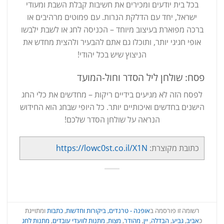
בכל בית יודעים ומכירים את חשיבות קבלת השבת ומעודי
ישראל, יחד עם הדלקת הנרות. עם פמוטים מרהיבים או
ברכה מפוארת בעיצוב מיוחד – הכניסה לחג או לשבת ילבשו
אופי חגיגי יותר, ותוכלו גם אתם להבעיר ולהצית מחדש את
הניצוץ שיש בכל יהודי!
פסח: שולחן ליל הסדר וחול-המועד
לפסח הזה לא מגיעים בידיים ריקות – מחדשים את כלי החג
הישנים בחדשים ואיכותיים יותר. כל היופי שבחג הוא החידוש
הנראה על שולחן הסדר שלכם!
כתובת מקוצרת:
https://lowc0st.co.il/X1N
רשומה זו פורסמה ב
אופנה - טרנדים, ביקורות וחדשות
,
כתבות
ומתוייגת
כ
אביב
,
גביע
,
הבדלה
,
יין
,
מהודר
,
מצות
,
מתנות לוועדי עובדים
,
מתנות לחג