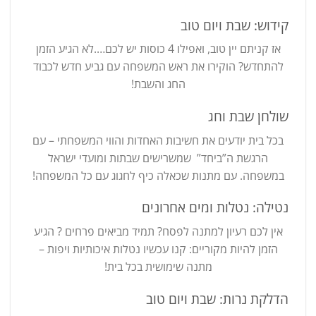
קידוש: שבת ויום טוב
אז קניתם יין טוב, ואפילו 4 כוסות יש לכם….לא הגיע הזמן
להתחדש? הוקירו את ראש המשפחה עם גביע חדש לכבוד
החג והשבת!
שולחן שבת וחג
בכל בית יודעים את חשיבות האחדות והווי המשפחתי – עם
הרגשת ה”ביחד” שמשרישים שבתות ומועדי ישראל
במשפחה. עם מתנות שכאלה כיף לחגוג עם כל המשפחה!
נטילה: נטלות ומים אחרונים
אין לכם רעיון למתנה לפסח? תמיד מביאים פרחים ? הגיע
הזמן להיות מקוריים: קנו עכשיו נטלות איכותיות ויפות –
מתנה שימושית בכל בית!
הדלקת נרות: שבת ויום טוב