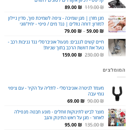
58.00 ₪.
65.00 ₪.
המחיר
המחיר
89.00
₪
119.00
₪
המקורי
הנוכחי
מגן מזרן | מגן שמיכה - ציפה לשמיכת פוך, סדין ניילון
היה:
הוא:
למזרון: דוחה נוזלים | נגד מים / פיפי - יחיד/זוגי
89.00 ₪.
119.00 ₪.
טווח
79.00
₪
–
59.00
₪
מחירים:
חיים קשים לגנבים: מנעול אוניברסלי נגד גניבות רכב -
נועל את דוושת הרכב בתוך שניות!
עד
המחיר
המחיר
159.00
₪
230.00
₪
המקורי
הנוכחי
היה:
הוא:
המומלצים
159.00 ₪.
230.00 ₪.
מעמד לגיטרה אוניברסלי - לתליה על הקיר - עם ציפוי
גומי עבה
המחיר
המחיר
69.00
₪
90.00
₪
המקורי
הנוכחי
מוצר לביש לתינוקות זוחלים - מונע חבטה מנפילה
היה:
הוא:
לאחור - מגן על ראש התינוק והגב
69.00 ₪.
90.00 ₪.
המחיר
המחיר
95.00
₪
135.00
₪