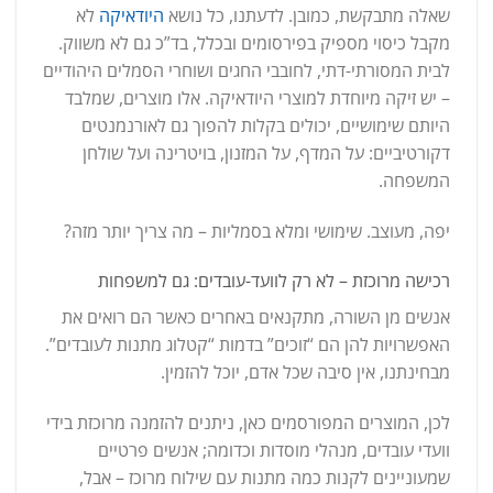
שאלה מתבקשת, כמובן. לדעתנו, כל נושא
היודאיקה
לא
מקבל כיסוי מספיק בפירסומים ובכלל, בד”כ גם לא משווק.
לבית המסורתי-דתי, לחובבי החגים ושוחרי הסמלים היהודיים
– יש זיקה מיוחדת למוצרי היודאיקה. אלו מוצרים, שמלבד
היותם שימושיים, יכולים בקלות להפוך גם לאורנמנטים
דקורטיביים: על המדף, על המזנון, בויטרינה ועל שולחן
המשפחה.
יפה, מעוצב. שימושי ומלא בסמליות – מה צריך יותר מזה?
רכישה מרוכזת – לא רק לוועד-עובדים: גם למשפחות
אנשים מן השורה, מתקנאים באחרים כאשר הם רואים את
האפשרויות להן הם “זוכים” בדמות “קטלוג מתנות לעובדים”.
מבחינתנו, אין סיבה שכל אדם, יוכל להזמין.
לכן, המוצרים המפורסמים כאן, ניתנים להזמנה מרוכזת בידי
וועדי עובדים, מנהלי מוסדות וכדומה; אנשים פרטיים
שמעוניינים לקנות כמה מתנות עם שילוח מרוכז – אבל,