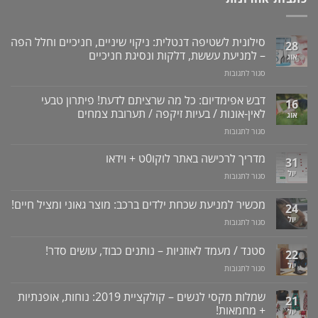
סילונית לשטיפה דנטלית: ניקוי שיניים, חניכיים וחלל הפה
28
– למניעת עששת, דלקות ונסיגת חניכיים
אוג
על
סגור לתגובות
סילונית
לשטיפה
דבש אפימדיום: כל מה שרציתם לדעת! פיתרון טבעי
16
דנטלית:
לאין-אונות / בעיות זיקפה / תערובת צמחים
אוג
ניקוי
על
סגור לתגובות
שיניים,
דבש
חניכיים
אפימדיום:
מדריך לרכישה באתר לוקו0ט + וידאו
וחלל
31
כל
הפה
יול
על
סגור לתגובות
מה
–
מדריך
שרציתם
למניעת
לרכישה
מכשיר למניעת שכחת ילדים ברכב: מוצר גאוני ומציל חיים!
לדעת!
עששת,
24
באתר
פיתרון
דלקות
יול
על
סגור לתגובות
לוקו0ט
טבעי
ונסיגת
מכשיר
+
לאין-אונות
חניכיים
למניעת
וידאו
סטנד / מעמד לאוזניות – נותנים כבוד, עושים סדר!
/
22
שכחת
בעיות
יול
על
סגור לתגובות
ילדים
זיקפה
סטנד
ברכב:
/
/
מוצר
שמלות מקסי לנשים – קולקציית 2019: נוחות, אופנתיות
21
תערובת
מעמד
גאוני
+ מחמאות!
יול
צמחים
לאוזניות
ומציל