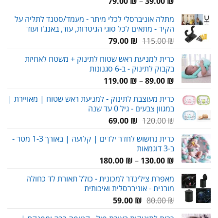
טווח
79.00
₪
–
39.00
₪
מחירים:
מתלה אוניברסלי לכלי מיתר - מעמד/סטנד לתליה על
הקיר - מתאים לכל סוגי הגיטרות, עוד, באנג'ו ועוד
עד
המחיר
המחיר
79.00
₪
115.00
₪
המקורי
הנוכחי
כרית למניעת ראש שטוח לתינוק + משטח לאחיזת
היה:
הוא:
בקבוק לתינוק - ב-6 סגנונות
79.00 ₪.
115.00 ₪.
טווח
119.00
₪
–
89.00
₪
מחירים:
כרית מעוצבת לתינוק - למניעת ראש שטוח | מאויירת |
במגוון צבעים - גיל 0 עד שנה
עד
המחיר
המחיר
69.00
₪
120.00
₪
המקורי
הנוכחי
כרית נחשוש לחדר ילדים | קלועה | באורך 1-3 מטר -
היה:
הוא:
ב-3 דוגמאות
69.00 ₪.
120.00 ₪.
טווח
180.00
₪
–
130.00
₪
מחירים:
מאפרת צילינדר למכונית - כולל תאורת לד כחולה
מובנית - אוניברסלית ואיכותית
עד
המחיר
המחיר
59.00
₪
80.00
₪
המקורי
הנוכחי