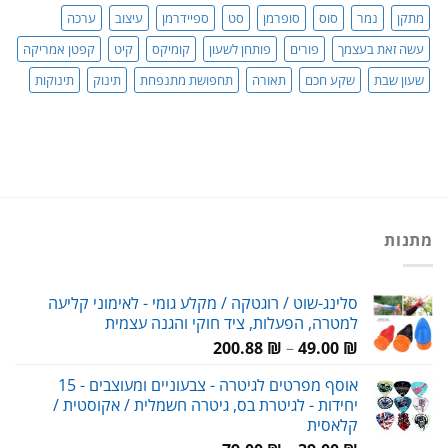
מתקן
נמר
סוס
סופרמן
סט
ספיידרמן
עיצוב
ערכה
עשה זאת בעצמך
פורים
פותחן לשעון
קומיקס
קיט
קפטן אמריקה
שעון שבת
שקע חכם
תאורה
תחפושת מתנפחת
תינוק
תינוקות
מתנות
סלינג-שוט / רוגטקה / מקלע גומי - לאימוני קליעה
למטרה, הפעלות, ציד חוקי והגנה עצמית
טווח
200.88
₪
–
49.00
₪
מחירים:
אוסף מפרטים לגיטרה - צבעוניים ומעוצבים - 15
יחידות - לגיטרת בס, גיטרה חשמלית / אקוסטית /
עד
קלאסית