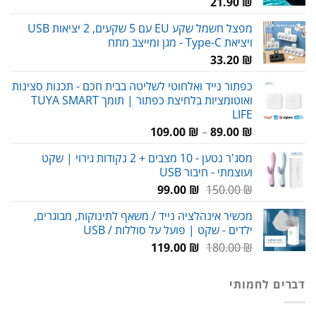
21.90
₪
מפצל חשמל שקע EU עם 5 שקעים, 2 יציאות USB
ויציאת Type-C - מגן ומייצב מתח
33.20
₪
כפתור נייד ואלחוטי לשליטה בבית חכם - תכנות סצינות
ואוטומציות בלחיצת כפתור | תומך TUYA SMART
LIFE
טווח
109.00
₪
–
89.00
₪
מחירים:
מסג'ר נטען - 10 מצבים + 2 נקודות גירוי | שקט
ועוצמתי - חיבור USB
עד
המחיר
המחיר
99.00
₪
150.00
₪
המקורי
הנוכחי
מכשיר אינהלציה נייד / משאף לתינוקות, מבוגרים,
היה:
הוא:
ילדים - שקט | פועל על סוללות / USB
99.00 ₪.
150.00 ₪.
המחיר
המחיר
119.00
₪
180.00
₪
המקורי
הנוכחי
היה:
הוא:
דברים לחמותי
119.00 ₪.
180.00 ₪.