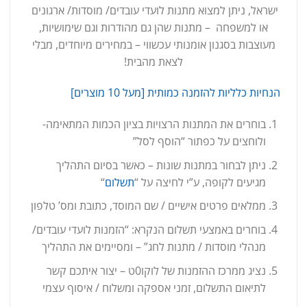
ישראל, ניתן למצוא מתנות לועדי עובדים/ מוסדות/ ארגונים
או למשפחה – מתנות שהן גם מהודרות וגם שימושיות,
מעוצבות בסגנון אומנותי עכשווי – במחירים מיוחדים, מבלי
לצאת מהבית!
הנחיות כלליות להזמנה כמותית [מעל 10 מוצרים]
בוחרים את המתנות הרצויות בציון הכמות המתאימה-
ולוחצים על כפתור “הוסף לסל”
ניתן לבחור במתנות שונות – כאשר בסיום התהליך
מגיעים לקופה, ע”י לחיצה על “
תשלום
“
ממלאים פרטים אישיים / שם המוסד, כתובת ומס’ טלפון
בוחרים באמצעי תשלום הנקרא: “הזמנות לועדי עובדים/
מנהלי מוסדות / מתנות לחג” – ומסיימים את התהליך
נציג ממרכז ההזמנות של לוקו0ט – יצור איתכם קשר
לתיאום התשלום, זמני אספקה ומשלוח / איסוף עצמי