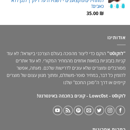
למתחילים/מקצוענים - לשמירה על דיוק | לנגן ללא
עד
כאבים!
35.00
₪
אודותינו
"לוקו0ט"
הוקם כדי ליצור מהפכה בעולם הצרכני בישראל: לא עוד
קניות בזבזניות במאות אחוזים מהמחיר המקורי. לא עוד אתרים
מסורבלים ומוצרים שלא עונים לדרישות שלכם. מעתה, אפשר
להזמין כל דבר, במחיר סופר-משתלם, ומתוך מגוון עצום של מוצרים
קיימים או דרך ה"
סוכן החכם
" שלנו
לוקו0ט - Lowc0st - קונים בחכמה באינטרנט!
כתבות אחרונות