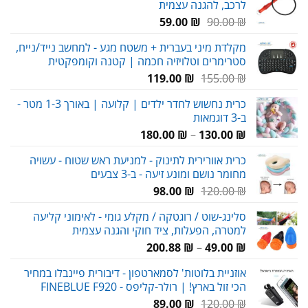
לרכב, להגנה עצמית
המחיר
המחיר
59.00
₪
90.00
₪
המקורי
הנוכחי
מקלדת מיני בעברית + משטח מגע - למחשב נייד/נייח,
היה:
הוא:
סטרימרים וטלויזיה חכמה | קטנה וקומפקטית
59.00 ₪.
90.00 ₪.
המחיר
המחיר
119.00
₪
155.00
₪
המקורי
הנוכחי
כרית נחשוש לחדר ילדים | קלועה | באורך 1-3 מטר -
היה:
הוא:
ב-3 דוגמאות
119.00 ₪.
155.00 ₪.
טווח
180.00
₪
–
130.00
₪
מחירים:
כרית אוורירית לתינוק - למניעת ראש שטוח - עשויה
מחומר נושם ומונע זיעה - ב-3 צבעים
עד
המחיר
המחיר
98.00
₪
120.00
₪
המקורי
הנוכחי
סלינג-שוט / רוגטקה / מקלע גומי - לאימוני קליעה
היה:
הוא:
למטרה, הפעלות, ציד חוקי והגנה עצמית
98.00 ₪.
120.00 ₪.
טווח
200.88
₪
–
49.00
₪
מחירים:
אוזניית בלוטות' לסמארטפון - דיבורית פיינבלו במחיר
הכי זול בארץ! | רולר-קליפס - FINEBLUE F920
עד
המחיר
המחיר
89.00
₪
120.00
₪