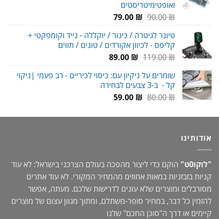
ואופטימיטריסטים
המחיר
המחיר
79.00
₪
90.00
₪
המקורי
הנוכחי
טיונר לגיטרה / כינור / יוקללה - נייד וקומפקטי +
היה:
הוא:
קליפס - לכיוון אקורדים / טונים / תווים
79.00 ₪.
90.00 ₪.
המחיר
המחיר
89.00
₪
119.00
₪
המקורי
הנוכחי
שומרים על ניקיון עם: כיסוי לכיריים - רב פעמי |ניקוי
היה:
הוא:
קל - ב-3 צבעים לבחירה
89.00 ₪.
119.00 ₪.
המחיר
המחיר
59.00
₪
80.00
₪
המקורי
הנוכחי
היה:
הוא:
59.00 ₪.
80.00 ₪.
אודותינו
"לוקו0ט"
הוקם כדי ליצור מהפכה בעולם הצרכני בישראל: לא עוד
קניות בזבזניות במאות אחוזים מהמחיר המקורי. לא עוד אתרים
מסורבלים ומוצרים שלא עונים לדרישות שלכם. מעתה, אפשר
להזמין כל דבר, במחיר סופר-משתלם, ומתוך מגוון עצום של מוצרים
קיימים או דרך ה"
סוכן החכם
" שלנו