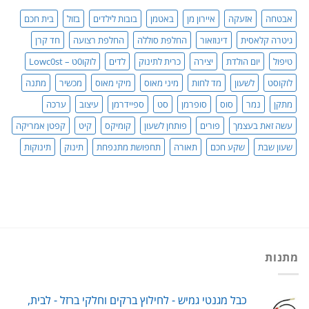
סדר!
אבטחה
אזעקה
איירון מן
באטמן
בובות לילדים
בזול
בית חכם
גיטרה קלאסית
דינוזאור
החלפת סוללה
החלפת רצועה
חד קרן
טיפול
יום הולדת
יצירה
כרית לתינוק
לדים
לוקו0ט – Lowc0st
לוקוסט
לשעון
מד לחות
מיני מאוס
מיקי מאוס
מכשיר
מתנה
מתקן
נמר
סוס
סופרמן
סט
ספיידרמן
עיצוב
ערכה
עשה זאת בעצמך
פורים
פותחן לשעון
קומיקס
קיט
קפטן אמריקה
שעון שבת
שקע חכם
תאורה
תחפושת מתנפחת
תינוק
תינוקות
מתנות
כבל מגנטי גמיש - לחילוץ ברקים וחלקי ברזל - לבית,