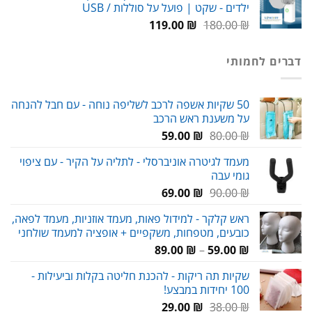
ילדים - שקט | פועל על סוללות / USB
99.00 ₪.
150.00 ₪.
המחיר
המחיר
119.00
₪
180.00
₪
המקורי
הנוכחי
היה:
הוא:
דברים לחמותי
119.00 ₪.
180.00 ₪.
50 שקיות אשפה לרכב לשליפה נוחה - עם חבל להנחה
על משענת ראש הרכב
המחיר
המחיר
59.00
₪
80.00
₪
המקורי
הנוכחי
מעמד לגיטרה אוניברסלי - לתליה על הקיר - עם ציפוי
היה:
הוא:
גומי עבה
59.00 ₪.
80.00 ₪.
המחיר
המחיר
69.00
₪
90.00
₪
המקורי
הנוכחי
ראש קלקר - למידול פאות, מעמד אוזניות, מעמד לפאה,
היה:
הוא:
כובעים, מטפחות, משקפיים + אופציה למעמד שולחני
69.00 ₪.
90.00 ₪.
טווח
89.00
₪
–
59.00
₪
מחירים:
שקיות תה ריקות - להכנת חליטה בקלות וביעילות -
100 יחידות במבצע!
עד
המחיר
המחיר
29.00
₪
38.00
₪