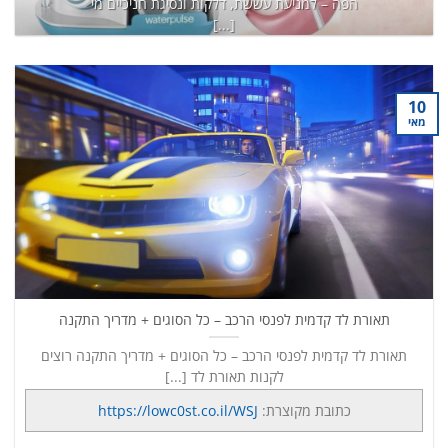
הפה – למניעת עששת, דלקות ונסיגת חניכיים מי
[...]
כתובת מקוצרת:
https://lowc0st.co.il/8K6
המשך קריאה
→
10
מאי
תאורת לד קדמית לפנסי הרכב – כל הסוגים + מדריך התקנה
תאורת לד קדמית לפנסי הרכב – כל הסוגים + מדריך התקנה רוצים
לקנות תאורת לד [...]
כתובת מקוצרת:
https://lowc0st.co.il/WSJ