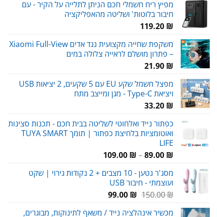
מפיץ ריח חשמלי חכם הניתן לתלייה על הקיר - עם
חיבור בלוטות' ושליטה מהאפליקציה
119.20
₪
משקפת שחייה מקצועית נגד אדים Xiaomi Full-View
– פתרון מושלם לראייה צלולה במים
21.90
₪
מפצל חשמל שקע EU עם 5 שקעים, 2 יציאות USB
ויציאת Type-C - מגן ומייצב מתח
33.20
₪
כפתור נייד ואלחוטי לשליטה בבית חכם - תכנות סצינות
ואוטומציות בלחיצת כפתור | תומך TUYA SMART
LIFE
טווח
109.00
₪
–
89.00
₪
מחירים:
מסג'ר נטען - 10 מצבים + 2 נקודות גירוי | שקט
ועוצמתי - חיבור USB
עד
המחיר
המחיר
99.00
₪
150.00
₪
המקורי
הנוכחי
מכשיר אינהלציה נייד / משאף לתינוקות, מבוגרים,
היה:
הוא: