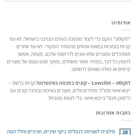
אודותינו
“לוקו0ט” הוקם כדי ליצור מהפכה בעולם הצרכני בישראל: לא עוד
קניות בזבזניות במאות אחוזים מהמחיר המקורי. לא עוד אתרים
מסורבלים ומוצרים שלא עונים לדרישות שלכם. מעתה, אפשר
להזמין כל דבר, במחיר סופר-משתלם, ומתוך מגוון עצום של מוצרים
קיימים או כאלה שאתם דרשתם.
לוקו0ט – Lowc0st – קונים בחכמה באינטרנט!
קניות ברשת –
ייבוא אישי מחו”ל: מחירים זולים, מוצרים באיכות גבוהה! קונים עם
ה”סוכן חכם” בייבוא אישי- בלי לצאת מהבית!
כתבות אחרונות
סילונית לשטיפה דנטלית: ניקוי שיניים, חניכיים וחלל הפה
28