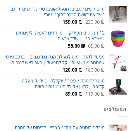
המקורי
הנוכחי
חיים קשים לגנבים: מנעול אוניברסלי נגד גניבות רכב -
היה:
הוא:
נועל את דוושת הרכב בתוך שניות!
29.00 ₪.
38.00 ₪.
המחיר
המחיר
159.00
₪
230.00
₪
המקורי
הנוכחי
12 מנג'טים מסיליקון - מיוחדים לאפיה ולקינוחים -
היה:
הוא:
2*3*5 סמ' | שלל צבעים
159.00 ₪.
230.00 ₪.
המחיר
המחיר
58.00
₪
65.00
₪
המקורי
הנוכחי
מנעול להגה - מוט לנעילת הגה נגד גנבים | ברכב פרטי
היה:
הוא:
/ מסחרי / משאיות - קל לתפעול | כאב ראש לגנבים
58.00 ₪.
65.00 ₪.
המחיר
המחיר
120.00
₪
180.00
₪
המקורי
הנוכחי
טיונר לגיטרה / כינור / יוקללה - נייד וקומפקטי +
היה:
הוא:
קליפס - לכיוון אקורדים / טונים / תווים
120.00 ₪.
180.00 ₪.
המחיר
המחיר
89.00
₪
119.00
₪
המקורי
הנוכחי
היה:
הוא:
המומלצים
89.00 ₪.
119.00 ₪.
מיכל נירוסטה עם מתז / ספריי - לריסוס על מחבת |