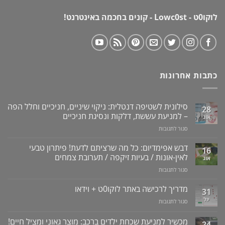
לוקו0ט - Lowc0st - קונים בחכמה באינטרנט!
כתבות אחרונות
סילונית לשטיפה דנטלית: ניקוי שיניים, חניכיים וחלל הפה
28
– למניעת עששת, דלקות ונסיגת חניכיים
אוג
על
סגור לתגובות
סילונית
לשטיפה
דבש אפימדיום: כל מה שרציתם לדעת! פיתרון טבעי
16
דנטלית:
לאין-אונות / בעיות זיקפה / תערובת צמחים
אוג
ניקוי
על
סגור לתגובות
שיניים,
דבש
חניכיים
אפימדיום:
מדריך לרכישה באתר לוקו0ט + וידאו
וחלל
31
כל
הפה
יול
על
סגור לתגובות
מה
–
מדריך
שרציתם
למניעת
לרכישה
מכשיר למניעת שכחת ילדים ברכב: מוצר גאוני ומציל חיים!
לדעת!
עששת,
24