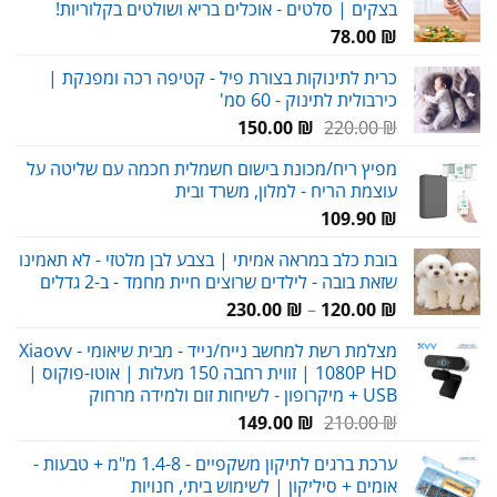
בצקים | סלטים - אוכלים בריא ושולטים בקלוריות!
78.00
₪
כרית לתינוקות בצורת פיל - קטיפה רכה ומפנקת |
כירבולית לתינוק - 60 סמ'
המחיר
המחיר
150.00
₪
220.00
₪
המקורי
הנוכחי
מפיץ ריח/מכונת בישום חשמלית חכמה עם שליטה על
היה:
הוא:
עוצמת הריח - למלון, משרד ובית
150.00 ₪.
220.00 ₪.
109.90
₪
בובת כלב במראה אמיתי | בצבע לבן מלטזי - לא תאמינו
שזאת בובה - לילדים שרוצים חיית מחמד - ב-2 גדלים
טווח
230.00
₪
–
120.00
₪
מחירים:
מצלמת רשת למחשב נייח/נייד - מבית שיאומי Xiaovv -
1080P HD | זווית רחבה 150 מעלות | אוטו-פוקוס |
עד
USB + מיקרופון - לשיחות זום ולמידה מרחוק
המחיר
המחיר
149.00
₪
210.00
₪
המקורי
הנוכחי
ערכת ברגים לתיקון משקפיים - 1.4-8 מ"מ + טבעות -
היה:
הוא:
אומים + סיליקון | לשימוש ביתי, חנויות
149.00 ₪.
210.00 ₪.