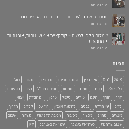
באתר
פיתרון
דלקות
יול
על
סגור לתגובות
לוקו0ט
טבעי
ונסיגת
מכשיר
+
לאין-אונות
חניכיים
למניעת
וידאו
סטנד / מעמד לאוזניות – נותנים כבוד, עושים סדר!
/
22
שכחת
בעיות
יול
על
סגור לתגובות
ילדים
זיקפה
סטנד
ברכב:
/
/
מוצר
שמלות מקסי לנשים – קולקציית 2019: נוחות, אופנתיות
21
תערובת
מעמד
גאוני
+ מחמאות!
יול
צמחים
לאוזניות
ומציל
על
סגור לתגובות
–
חיים!
שמלות
נותנים
מקסי
כבוד,
לנשים
תגיות
עושים
–
סדר!
קולקציית
2019:
2019
DIY
איך להכין
איכות הסביבה
אירועים
באיכות
בזול
נוחות,
אופנתיות
בלוג-קו0ט
הורים
הזמנה
הזמנות
הזמנות מחו"ל
זולים
חג פורים
+
מחמאות!
חו"ל
חורף
חינם
טיולים
טיפול
טלפון
יום הולדת
ייבוא
ילדים
ימי הולדת
לבנים
להזמנה אונליין
לוקו0ט
לילדים
מדריך
מוצרים
מחו"ל
מכשיר
מסיבות
מסיבת תחפושות
משלוח
עיצוב
עיצוב שולחנות
עשה זאת בעצמך
עשו זאת בעצמכם
קיץ