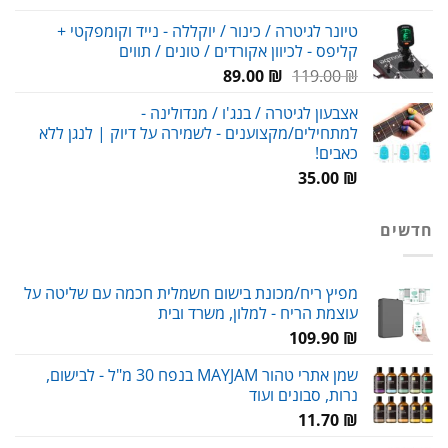
המקורי
הנוכחי
טיונר לגיטרה / כינור / יוקללה - נייד וקומפקטי +
היה:
הוא:
קליפס - לכיוון אקורדים / טונים / תווים
89.00 ₪.
120.00 ₪.
המחיר
המחיר
89.00
₪
119.00
₪
המקורי
הנוכחי
אצבעון לגיטרה / בנג'ו / מנדולינה -
היה:
הוא:
למתחילים/מקצוענים - לשמירה על דיוק | לנגן ללא
89.00 ₪.
119.00 ₪.
כאבים!
35.00
₪
חדשים
מפיץ ריח/מכונת בישום חשמלית חכמה עם שליטה על
עוצמת הריח - למלון, משרד ובית
109.90
₪
שמן אתרי טהור MAYJAM בנפח 30 מ"ל - לבישום,
נרות, סבונים ועוד
11.70
₪