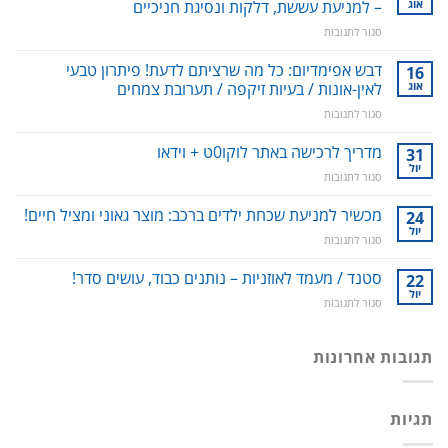
אוג
– למניעת עששת, דלקות ונסיגת חניכיים
על
סגור לתגובות
סילונית
לשטיפה
דבש אפימדיום: כל מה שרציתם לדעת! פיתרון טבעי
16
דנטלית:
אוג
לאין-אונות / בעיות זיקפה / תערובת צמחים
ניקוי
על
סגור לתגובות
שיניים,
דבש
חניכיים
אפימדיום:
מדריך לרכישה באתר לוקו0ט + וידאו
וחלל
31
כל
הפה
יול
על
סגור לתגובות
מה
–
מדריך
שרציתם
למניעת
לרכישה
מכשיר למניעת שכחת ילדים ברכב: מוצר גאוני ומציל חיים!
24
לדעת!
עששת,
באתר
יול
פיתרון
דלקות
על
סגור לתגובות
לוקו0ט
טבעי
ונסיגת
מכשיר
+
לאין-אונות
חניכיים
למניעת
סטנד / מעמד לאוזניות – נותנים כבוד, עושים סדר!
22
וידאו
/
שכחת
יול
בעיות
על
סגור לתגובות
ילדים
זיקפה
סטנד
ברכב:
/
/
מוצר
תערובת
מעמד
תגובות אחרונות
גאוני
צמחים
לאוזניות
ומציל
–
חיים!
נותנים
תגיות
כבוד,
עושים