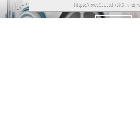
מקוצרת:
https://lowc0st.co.il/8K6
המשך קריאה
→