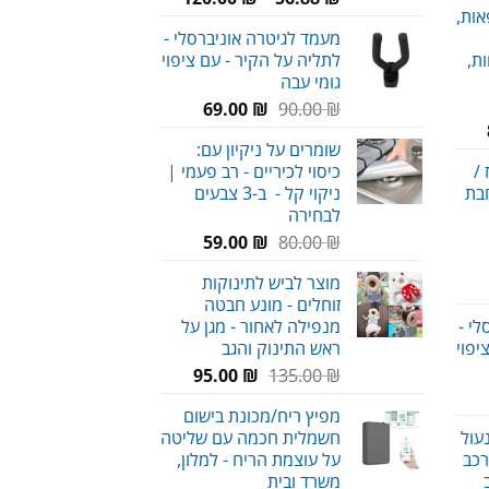
אות,
מחירים:
א:
מעמד לגיטרה אוניברסלי -
59.00 
ת,
לתליה על הקיר - עם ציפוי
עד
גומי עבה
המחיר
המחיר
69.00
₪
90.00
₪
טווח
המקורי
הנוכחי
שומרים על ניקיון עם:
מחירים:
היה:
הוא:
/
כיסוי לכיריים - רב פעמי |
69.00 ₪.
90.00 ₪.
חבת
ניקוי קל - ב-3 צבעים
עד
לבחירה
המחיר
המחיר
59.00
₪
80.00
₪
המקורי
הנוכחי
מוצר לביש לתינוקות
היה:
הוא:
זוחלים - מונע חבטה
59.00 ₪.
80.00 ₪.
י -
מנפילה לאחור - מגן על
יפוי
ראש התינוק והגב
המחיר
המחיר
95.00
₪
135.00
₪
חיר
המקורי
הנוכחי
מפיץ ריח/מכונת בישום
וכחי
היה:
הוא:
עול
חשמלית חכמה עם שליטה
א:
95.00 ₪.
135.00 ₪.
רכב
על עוצמת הריח - למלון,
69.00 
משרד ובית