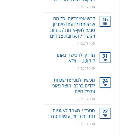
על
סגור לתגובות
סילונית
לשטיפה
דבש אפימדיום: כל מה
16
דנטלית:
אוג
שרציתם לדעת! פיתרון
ניקוי
טבעי לאין-אונות / בעיות
שיניים,
זיקפה / תערובת צמחים
חניכיים
וחלל
על
סגור לתגובות
הפה
דבש
–
אפימדיום:
מדריך לרכישה באתר
31
למניעת
כל
יול
לוקו0ט + וידאו
עששת,
מה
על
סגור לתגובות
דלקות
שרציתם
מדריך
ונסיגת
לדעת!
לרכישה
חניכיים
מכשיר למניעת שכחת
פיתרון
24
באתר
טבעי
יול
ילדים ברכב: מוצר גאוני
לוקו0ט
לאין-אונות
ומציל חיים!
+
/
על
סגור לתגובות
וידאו
בעיות
מכשיר
זיקפה
למניעת
סטנד / מעמד לאוזניות –
/
22
שכחת
יול
תערובת
נותנים כבוד, עושים סדר!
ילדים
צמחים
על
סגור לתגובות
ברכב:
סטנד
מוצר
/
גאוני