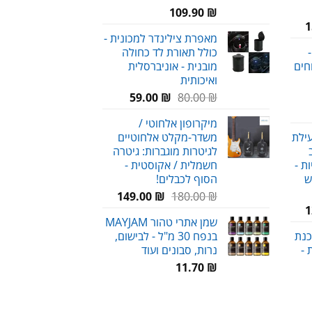
109.90
₪
המחיר
1
מאפרת צילינדר למכונית -
הנוכחי
-
כולל תאורת לד כחולה
הוא:
חים
מובנית - אוניברסלית
159.00 ₪.
ואיכותית
המחיר
המחיר
59.00
₪
80.00
₪
חיר
המקורי
הנוכחי
מיקרופון אלחוטי /
וכחי
היה:
הוא:
עילת
משדר-מקלט אלחוטיים
א:
59.00 ₪.
80.00 ₪.
לגיטרות מוגברות: גיטרה
69.00 
ת -
חשמלית / אקוסטית -
ש
הסוף לכבלים!
המחיר
המחיר
149.00
₪
180.00
₪
המחיר
1
המקורי
הנוכחי
שמן אתרי טהור MAYJAM
הנוכחי
היה:
הוא:
כנת
בנפח 30 מ"ל - לבישום,
הוא:
149.00 ₪.
180.00 ₪.
 -
נרות, סבונים ועוד
120.00 ₪.
11.70
₪
חיר
וכחי
א: