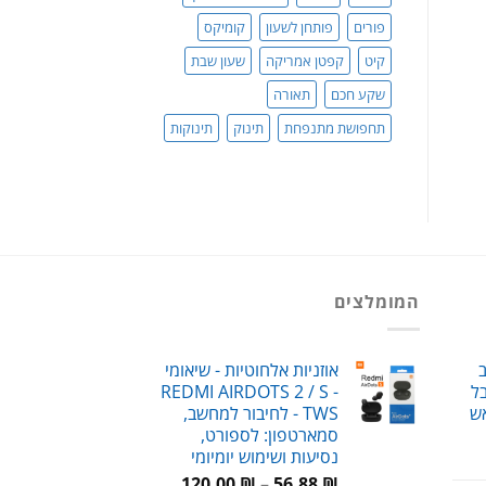
פורים
פותחן לשעון
קומיקס
קיט
קפטן אמריקה
שעון שבת
שקע חכם
תאורה
תחפושת מתנפחת
תינוק
תינוקות
המומלצים
ב
אוזניות אלחוטיות - שיאומי
ל
REDMI AIRDOTS 2 / S -
ש
TWS - לחיבור למחשב,
סמארטפון: לספורט,
נסיעות ושימוש יומיומי
חיר
טווח
וכחי
₪
56.88
–
₪
120.00