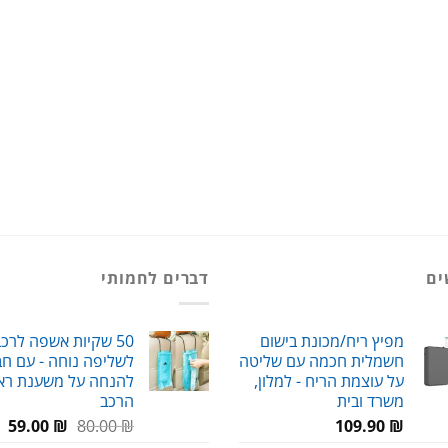
ים
דברים לחמותי
מפיץ ריח/מכונת בישום
50 שקיות אשפה לרכ
חשמלית חכמה עם שליטה
לשליפה נוחה - עם חב
על עוצמת הריח - למלון,
להנחה על משענת רא
משרד ובית
הרכב
המחיר
המ
59.00
₪
80.00
₪
109.90
₪
המקורי
הנ