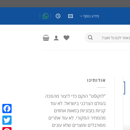
מידע נוסף
אודותינו
16
אהבה וזוגיות כתבות
אוג
דבש אפימדיום: כל מה שרציתם לדעת!
“לוקו0ט” הוקם כדי ליצור מהפכה
בעולם הצרכני בישראל: לא עוד
/ בעיות זיקפה / תע
קניות בזבזניות במאות אחוזים
דבש אפימדיום: כל מה שרציתם לדעת! פיתרון טבעי לאין
מהמחיר המקורי. לא עוד אתרים
ebook
[...]
מסורבלים ומוצרים שלא עונים
witter