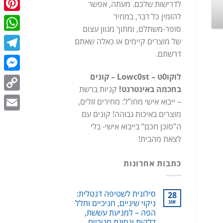
לדרישות שלכם. מעתה, אפשר
כתובת מקוצרת:
st.co.il/9GZ
להזמין כל דבר, במחיר
terest
סופר-משתלם, ומתוך מגוון עצום
המשך קריאה
→
tsApp
של מוצרים קיימים או כאלה שאתם
דרשתם.
egram
לוקו0ט – Lowc0st – קונים
enger
בחכמה באינטרנט!
קניות ברשת
Copy
– ייבוא אישי מחו”ל: מחירים זולים,
מוצרים באיכות גבוהה! קונים עם
Link
Email
ה”סוכן חכם” בייבוא אישי- בלי
לצאת מהבית!
כתבות אחרונות
סילונית לשטיפה דנטלית:
28
אוג
ניקוי שיניים, חניכיים וחלל
הפה – למניעת עששת,
דלקות ונסיגת חניכיים