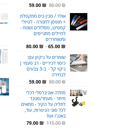
המחיר
המחיר
59.00
₪
80.00
₪
המקורי
הנוכחי
אולר / סכין כיס מתקפלת
היה:
הוא:
+ תופסן לחגורה - לטיולי
59.00 ₪.
80.00 ₪.
קמפינג, מסלולים ושטח -
לחיילים מתגייסים
ומשוחררים
טווח
80.00
₪
–
65.00
₪
מחירים:
שומרים על ניקיון עם:
כיסוי לכיריים - רב פעמי |
עד
ניקוי קל - ב-3 צבעים
לבחירה
המחיר
המחיר
59.00
₪
80.00
₪
המקורי
הנוכחי
מתלה אוניברסלי לכלי
היה:
הוא:
מיתר - מעמד/סטנד
59.00 ₪.
80.00 ₪.
לתליה על הקיר - מתאים
לכל סוגי הגיטרות, עוד,
באנג'ו ועוד
המחיר
המחיר
79.00
₪
115.00
₪
המקורי
הנוכחי