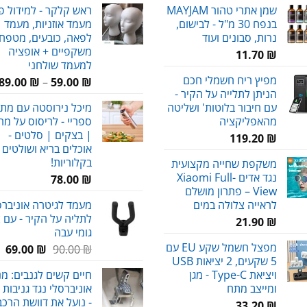
שמן אתרי טהור MAYJAM
ראש קלקר - למידול פ
היה:
הו
בנפח 30 מ"ל - לבישום,
מעמד אוזניות, מעמד
₪.
80.00 ₪.
נרות, סבונים ועוד
לפאה, כובעים, מטפחו
משקפיים + אופציה
11.70
₪
למעמד שולחני
מפיץ ריח חשמלי חכם
89.00
₪
–
59.00
₪
הניתן לתלייה על הקיר -
עם חיבור בלוטות' ושליטה
מיכל נירוסטה עם מתז 
מהאפליקציה
ספריי - לריסוס על מ
| בצקים | סלטים -
119.20
₪
אוכלים בריא ושולטים
בקלוריות!
משקפת שחייה מקצועית
נגד אדים Xiaomi Full-
78.00
₪
View – פתרון מושלם
לראייה צלולה במים
מעמד לגיטרה אוניברסל
לתליה על הקיר - עם צ
21.90
₪
גומי עבה
מפצל חשמל שקע EU עם
המחיר
המ
69.00
₪
90.00
₪
5 שקעים, 2 יציאות USB
המקורי
הנ
ויציאת Type-C - מגן
חיים קשים לגנבים: מנ
היה:
הו
ומייצב מתח
אוניברסלי נגד גניבות 
₪.
90.00 ₪.
- נועל את דוושת הרכב
33.20
₪