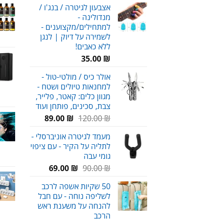
אצבעון לגיטרה / בנג'ו /
מנדולינה -
למתחילים/מקצוענים -
לשמירה על דיוק | לנגן
ללא כאבים!
35.00
₪
אולר כיס / מולטי-טול -
למחנאות טיולים ושטח -
מגוון כלים: קאטר, פלייר,
צבת, סכינים, פותחן ועוד
המחיר
המחיר
89.00
₪
120.00
₪
המקורי
הנוכחי
מעמד לגיטרה אוניברסלי -
היה:
הוא:
לתליה על הקיר - עם ציפוי
89.00 ₪.
120.00 ₪.
גומי עבה
המחיר
המחיר
69.00
₪
90.00
₪
המקורי
הנוכחי
50 שקיות אשפה לרכב
היה:
הוא:
לשליפה נוחה - עם חבל
69.00 ₪.
90.00 ₪.
להנחה על משענת ראש
הרכב