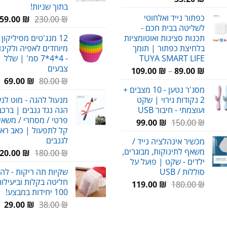
בתוך שניות!
כפתור נייד ואלחוטי
המחיר
59.00
₪
230.00
₪
לשליטה בבית חכם -
המקורי
תכנות סצינות ואוטומציות
12 מנג'טים מסיליקון 
היה:
בלחיצת כפתור | תומך
מיוחדים לאפיה ולקינו
230.00 ₪.
TUYA SMART LIFE
- 4*4*7 סמ' | שלל
צבעים
טווח
109.00
₪
–
89.00
₪
המחיר
המ
מחירים:
₪
80.00
₪
69.00
מסג'ר נטען - 10 מצבים +
המקורי
הנ
2 נקודות גירוי | שקט
מנעול להגה - מוט לנ
היה:
הו
עד
ועוצמתי - חיבור USB
הגה נגד גנבים | ברכב
₪.
80.00 ₪.
פרטי / מסחרי / משאיו
המחיר
המחיר
99.00
₪
150.00
₪
קל לתפעול | כאב רא
המקורי
הנוכחי
לגנבים
מכשיר אינהלציה נייד /
היה:
הוא:
משאף לתינוקות, מבוגרים,
המחיר
20.00
₪
180.00
₪
99.00 ₪.
150.00 ₪.
ילדים - שקט | פועל על
המקורי
סוללות / USB
שקיות תה ריקות - לה
היה:
חליטה בקלות וביעילות
המחיר
המחיר
180.00 ₪.
119.00
₪
180.00
₪
100 יחידות במבצע!
המקורי
הנוכחי
המחיר
המ
29.00
₪
38.00
₪
היה:
הוא:
המקורי
הנ
119.00 ₪.
180.00 ₪.
היה:
הו