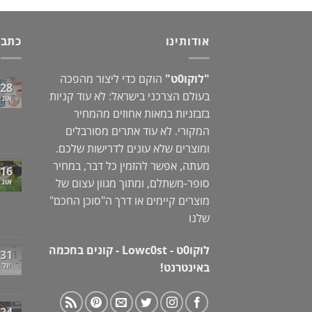
היה:
הוא:
79.00 ₪.
115.00 ₪.
אודותינו
כתבו
"לוקו0ט"
הוקם כדי ליצור מהפכה
28
בעולם הצרכני בישראל: לא עוד קניות
אוג
בזבזניות במאות אחוזים מהמחיר
המקורי. לא עוד אתרים מסורבלים
ומוצרים שלא עונים לדרישות שלכם.
מעתה, אפשר להזמין כל דבר, במחיר
16
סופר-משתלם, ומתוך מגוון עצום של
אוג
מוצרים קיימים או דרך ה"
סוכן החכם
"
שלנו
לוקו0ט - Lowc0st - קונים בחכמה
31
באינטרנט!
יול