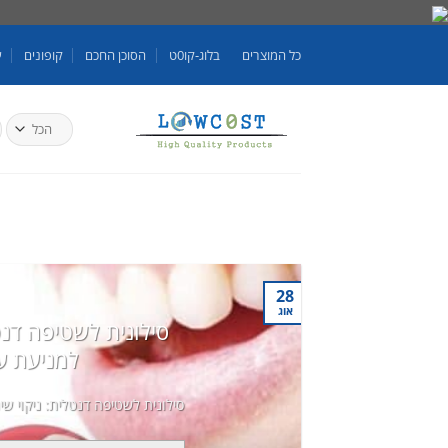
Skip
to
כל המוצרים
בלוג-קו0ט
הסוכן החכם
קופונים
ע
content
ח
ע
28
אוג
סילונית לשטיפה דנטל
למניעת ע
סילונית לשטיפה דנטלית: ניקוי שי