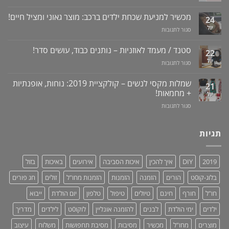
מדריך
שרציתם
למניעת
לרכישה
מכשיר למניעת שכחת ילדים ברכב: מוצר גאוני ומציל חיים!
לדעת!
עששת,
24
באתר
פיתרון
דלקות
יול
על
סגור לתגובות
לוקו0ט
טבעי
ונסיגת
מכשיר
+
לאין-אונות
חניכיים
למניעת
וידאו
סטנד / מעמד לאוזניות – נותנים כבוד, עושים סדר!
/
22
שכחת
בעיות
יול
על
סגור לתגובות
ילדים
זיקפה
סטנד
ברכב:
/
/
מוצר
שמלות מקסי לנשים – קולקציית 2019: נוחות, אופנתיות
21
תערובת
מעמד
גאוני
+ מחמאות!
יול
צמחים
לאוזניות
ומציל
על
סגור לתגובות
–
חיים!
שמלות
נותנים
מקסי
כבוד,
לנשים
תגיות
עושים
–
סדר!
קולקציית
2019:
2019
DIY
איך להכין
איכות הסביבה
אירועים
באיכות
בזול
נוחות,
אופנתיות
בלוג-קו0ט
הורים
הזמנה
הזמנות
הזמנות מחו"ל
זולים
חג פורים
+
מחמאות!
חו"ל
חורף
חינם
טיולים
טיפול
טלפון
יום הולדת
ייבוא
ילדים
ימי הולדת
לבנים
להזמנה אונליין
לוקו0ט
לילדים
מדריך
מוצרים
מחו"ל
מכשיר
מסיבות
מסיבת תחפושות
משלוח
עיצוב