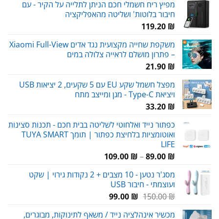
מפיץ ריח חשמלי חכם הניתן לתלייה על הקיר - עם
חיבור בלוטות' ושליטה מהאפליקציה
119.20
₪
משקפת שחייה מקצועית נגד אדים Xiaomi Full-View
– פתרון מושלם לראייה צלולה במים
21.90
₪
מפצל חשמל שקע EU עם 5 שקעים, 2 יציאות USB
ויציאת Type-C - מגן ומייצב מתח
33.20
₪
כפתור נייד ואלחוטי לשליטה בבית חכם - תכנות סצינות
ואוטומציות בלחיצת כפתור | תומך TUYA SMART
LIFE
טווח
109.00
₪
–
89.00
₪
מחירים:
מסג'ר נטען - 10 מצבים + 2 נקודות גירוי | שקט
ועוצמתי - חיבור USB
עד
המחיר
המחיר
99.00
₪
150.00
₪
המקורי
הנוכחי
מכשיר אינהלציה נייד / משאף לתינוקות, מבוגרים,
היה:
הוא: