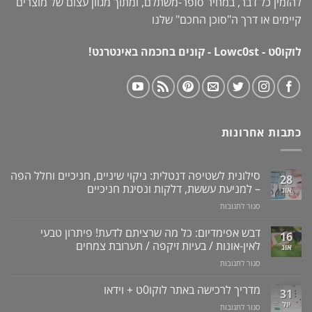
להזמין כל דבר, במחיר סופר-משתלם, ומתוך מגוון עצום של מוצרים
קיימים או דרך ה"
סוכן החכם
" שלנו
לוקו0ט - Lowc0st - קונים בחכמה באינטרנט!
כתבות אחרונות
סילונית לשטיפה דנטלית: ניקוי שיניים, חניכיים וחלל הפה
28
– למניעת עששת, דלקות ונסיגת חניכיים
אוג
על
סגור לתגובות
סילונית
לשטיפה
דבש אפימדיום: כל מה שרציתם לדעת! פיתרון טבעי
16
דנטלית:
לאין-אונות / בעיות זיקפה / תערובת צמחים
אוג
ניקוי
על
סגור לתגובות
שיניים,
דבש
חניכיים
אפימדיום:
מדריך לרכישה באתר לוקו0ט + וידאו
וחלל
31
כל
הפה
יול
על
סגור לתגובות
מה
–