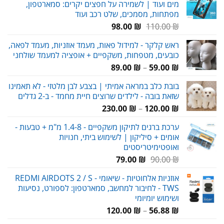
מים ועוד | לשמירה על חפצים יקרים: סמארטפון,
מפתחות, מסמכים, שלט רכב ועוד
המחיר
המחיר
98.00
₪
110.00
₪
המקורי
הנוכחי
ראש קלקר - למידול פאות, מעמד אוזניות, מעמד לפאה,
היה:
הוא:
כובעים, מטפחות, משקפיים + אופציה למעמד שולחני
98.00 ₪.
110.00 ₪.
טווח
89.00
₪
–
59.00
₪
מחירים:
בובת כלב במראה אמיתי | בצבע לבן מלטזי - לא תאמינו
שזאת בובה - לילדים שרוצים חיית מחמד - ב-2 גדלים
עד
טווח
230.00
₪
–
120.00
₪
מחירים:
ערכת ברגים לתיקון משקפיים - 1.4-8 מ"מ + טבעות -
אומים + סיליקון | לשימוש ביתי, חנויות
עד
ואופטימיטריסטים
המחיר
המחיר
79.00
₪
90.00
₪
המקורי
הנוכחי
אוזניות אלחוטיות - שיאומי REDMI AIRDOTS 2 / S -
היה:
הוא:
TWS - לחיבור למחשב, סמארטפון: לספורט, נסיעות
79.00 ₪.
90.00 ₪.
ושימוש יומיומי
טווח
120.00
₪
–
56.88
₪
מחירים: