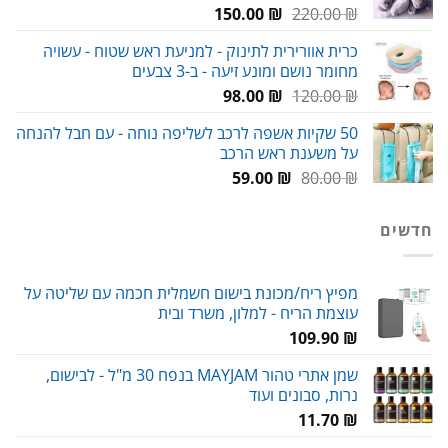
המחיר
המחיר
150.00
₪
220.00
₪
המקורי
הנוכחי
כרית אוורירית לתינוק - למניעת ראש שטוח - עשויה
היה:
הוא:
מחומר נושם ומונע זיעה - ב-3 צבעים
150.00 ₪.
220.00 ₪.
המחיר
המחיר
98.00
₪
120.00
₪
המקורי
הנוכחי
50 שקיות אשפה לרכב לשליפה נוחה - עם חבל להנחה
היה:
הוא:
על משענת ראש הרכב
98.00 ₪.
120.00 ₪.
המחיר
המחיר
59.00
₪
80.00
₪
המקורי
הנוכחי
היה:
הוא:
חדשים
59.00 ₪.
80.00 ₪.
מפיץ ריח/מכונת בישום חשמלית חכמה עם שליטה על
עוצמת הריח - למלון, משרד ובית
109.90
₪
שמן אתרי טהור MAYJAM בנפח 30 מ"ל - לבישום,
נרות, סבונים ועוד
11.70
₪