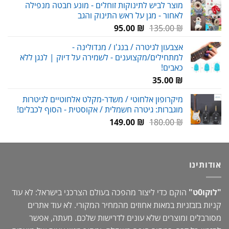
מוצר לביש לתינוקות זוחלים - מונע חבטה מנפילה
לאחור - מגן על ראש התינוק והגב
עד
המחיר
המחיר
95.00
₪
135.00
₪
המקורי
הנוכחי
אצבעון לגיטרה / בנג'ו / מנדולינה -
היה:
הוא:
למתחילים/מקצוענים - לשמירה על דיוק | לנגן ללא
95.00 ₪.
135.00 ₪.
כאבים!
35.00
₪
מיקרופון אלחוטי / משדר-מקלט אלחוטיים לגיטרות
מוגברות: גיטרה חשמלית / אקוסטית - הסוף לכבלים!
המחיר
המחיר
149.00
₪
180.00
₪
המקורי
הנוכחי
היה:
הוא:
149.00 ₪.
180.00 ₪.
אודותינו
"לוקו0ט"
הוקם כדי ליצור מהפכה בעולם הצרכני בישראל: לא עוד
קניות בזבזניות במאות אחוזים מהמחיר המקורי. לא עוד אתרים
מסורבלים ומוצרים שלא עונים לדרישות שלכם. מעתה, אפשר