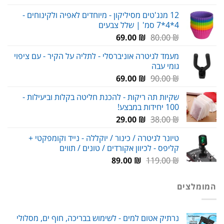
המקורי
הנוכחי
12 מנג'טים מסיליקון - מיוחדים לאפיה ולקינוחים -
היה:
הוא:
4*4*7 סמ' | שלל צבעים
159.00 ₪.
230.00 ₪.
המחיר
המחיר
69.00
₪
80.00
₪
המקורי
הנוכחי
מעמד לגיטרה אוניברסלי - לתליה על הקיר - עם ציפוי
היה:
הוא:
גומי עבה
69.00 ₪.
80.00 ₪.
המחיר
המחיר
69.00
₪
90.00
₪
המקורי
הנוכחי
שקיות תה ריקות - להכנת חליטה בקלות וביעילות -
היה:
הוא:
100 יחידות במבצע!
69.00 ₪.
90.00 ₪.
המחיר
המחיר
29.00
₪
38.00
₪
המקורי
הנוכחי
טיונר לגיטרה / כינור / יוקללה - נייד וקומפקטי +
היה:
הוא:
קליפס - לכיוון אקורדים / טונים / תווים
29.00 ₪.
38.00 ₪.
המחיר
המחיר
89.00
₪
119.00
₪
המקורי
הנוכחי
היה:
הוא:
המומלצים
89.00 ₪.
119.00 ₪.
נרתיק אטום למים - לשימוש בבריכה, חוף ים, מסלולי