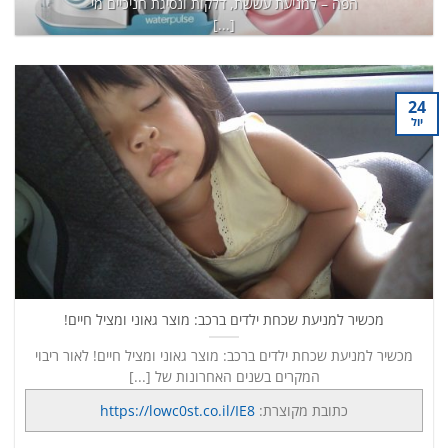
הפה – למניעת עששת, דלקות ונסיגת חניכיים מי
[...]
כתובת מקוצרת:
https://lowc0st.co.il/8K6
המשך קריאה
→
24
יול
מכשיר למניעת שכחת ילדים ברכב: מוצר גאוני ומציל חיים!
מכשיר למניעת שכחת ילדים ברכב: מוצר גאוני ומציל חיים! לאור ריבוי
המקרים בשנים האחרונות של [...]
כתובת מקוצרת:
https://lowc0st.co.il/IE8