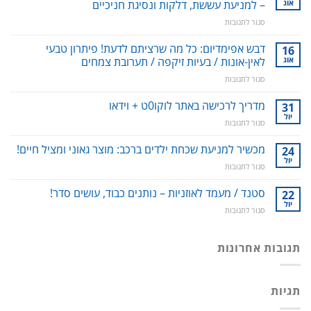
אוג
– למניעת עששת, דלקות ונסיגת חניכיים
על
סגור לתגובות
סילונית
לשטיפה
דבש אפימדיום: כל מה שרציתם לדעת! פיתרון טבעי
16
דנטלית:
אוג
לאין-אונות / בעיות זיקפה / תערובת צמחים
ניקוי
על
סגור לתגובות
שיניים,
דבש
חניכיים
אפימדיום:
מדריך לרכישה באתר לוקו0ט + וידאו
וחלל
31
כל
הפה
יול
על
סגור לתגובות
מה
–
מדריך
שרציתם
למניעת
לרכישה
מכשיר למניעת שכחת ילדים ברכב: מוצר גאוני ומציל חיים!
24
לדעת!
עששת,
באתר
יול
פיתרון
דלקות
על
סגור לתגובות
לוקו0ט
טבעי
ונסיגת
מכשיר
+
לאין-אונות
חניכיים
למניעת
סטנד / מעמד לאוזניות – נותנים כבוד, עושים סדר!
22
וידאו
/
שכחת
יול
בעיות
על
סגור לתגובות
ילדים
זיקפה
סטנד
ברכב:
/
/
מוצר
תערובת
מעמד
תגובות אחרונות
גאוני
צמחים
לאוזניות
ומציל
–
חיים!
נותנים
תגיות
כבוד,
עושים