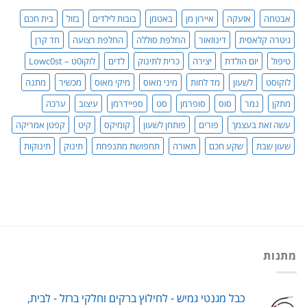
סדר!
אבטחה
אזעקה
איירון מן
באטמן
בובות לילדים
בזול
בית חכם
גיטרה קלאסית
דינוזאור
החלפת סוללה
החלפת רצועה
חד קרן
טיפול
יום הולדת
יצירה
כרית לתינוק
לדים
לוקו0ט – Lowc0st
לוקוסט
לשעון
מד לחות
מיני מאוס
מיקי מאוס
מכשיר
מתנה
מתקן
נמר
סוס
סופרמן
סט
ספיידרמן
עיצוב
ערכה
עשה זאת בעצמך
פורים
פותחן לשעון
קומיקס
קיט
קפטן אמריקה
שעון שבת
שקע חכם
תאורה
תחפושת מתנפחת
תינוק
תינוקות
מתנות
כבל מגנטי גמיש - לחילוץ ברקים וחלקי ברזל - לבית,