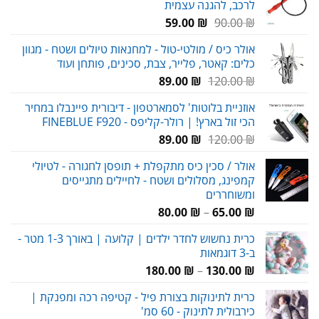
לרכב, להגנה עצמית
המחיר
המחיר
59.00
₪
90.00
₪
המקורי
הנוכחי
אולר כיס / מולטי-טול - למחנאות טיולים ושטח - מגוון
היה:
הוא:
כלים: קאטר, פלייר, צבת, סכינים, פותחן ועוד
59.00 ₪.
90.00 ₪.
המחיר
המחיר
89.00
₪
120.00
₪
המקורי
הנוכחי
אוזניית בלוטות' לסמארטפון - דיבורית פיינבלו במחיר
היה:
הוא:
הכי זול בארץ! | רולר-קליפס - FINEBLUE F920
89.00 ₪.
120.00 ₪.
המחיר
המחיר
89.00
₪
120.00
₪
המקורי
הנוכחי
אולר / סכין כיס מתקפלת + תופסן לחגורה - לטיולי
היה:
הוא:
קמפינג, מסלולים ושטח - לחיילים מתגייסים
89.00 ₪.
120.00 ₪.
ומשוחררים
טווח
80.00
₪
–
65.00
₪
מחירים:
כרית נחשוש לחדר ילדים | קלועה | באורך 1-3 מטר -
ב-3 דוגמאות
עד
טווח
180.00
₪
–
130.00
₪
מחירים:
כרית לתינוקות בצורת פיל - קטיפה רכה ומפנקת |
כירבולית לתינוק - 60 סמ'
עד