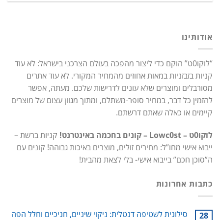
אודותינו
“לוקו0ט” הוקם כדי ליצור מהפכה בעולם הצרכני בישראל: לא עוד
קניות בזבזניות במאות אחוזים מהמחיר המקורי. לא עוד אתרים
מסורבלים ומוצרים שלא עונים לדרישות שלכם. מעתה, אפשר
להזמין כל דבר, במחיר סופר-משתלם, ומתוך מגוון עצום של מוצרים
קיימים או כאלה שאתם דרשתם.
לוקו0ט – Lowc0st – קונים בחכמה באינטרנט!
קניות ברשת –
ייבוא אישי מחו”ל: מחירים זולים, מוצרים באיכות גבוהה! קונים עם
ה”סוכן חכם” בייבוא אישי- בלי לצאת מהבית!
כתבות אחרונות
סילונית לשטיפה דנטלית: ניקוי שיניים, חניכיים וחלל הפה
28