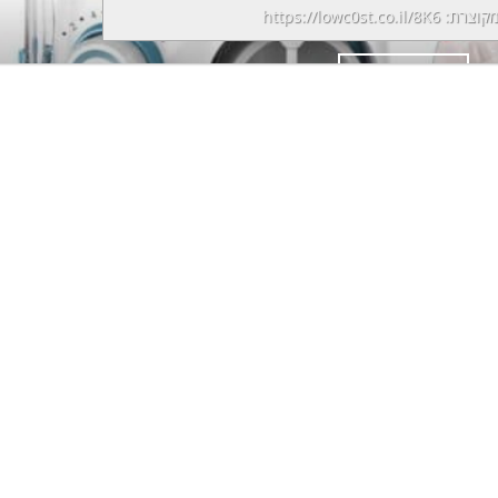
מקוצרת:
https://lowc0st.co.il/8K6
המשך קריאה
→