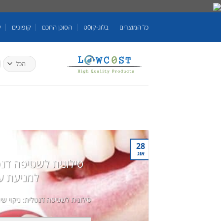
Skip
to
כל המוצרים
בלוג-קו0ט
הסוכן החכם
קופונים
ע
content
ח
ע
28
אוג
סילונית לשטיפה דנטל
למניעת ע
סילונית לשטיפה דנטלית: ניקוי שי