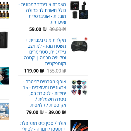
מאפרת צילינדר למכונית -
היה:
הוא:
כולל תאורת לד כחולה
98.00 ₪.
120.00 ₪.
מובנית - אוניברסלית
ואיכותית
המחיר
המחיר
59.00
₪
80.00
₪
המקורי
הנוכחי
מקלדת מיני בעברית +
היה:
הוא:
משטח מגע - למחשב
59.00 ₪.
80.00 ₪.
נייד/נייח, סטרימרים
וטלויזיה חכמה | קטנה
וקומפקטית
המחיר
המחיר
119.00
₪
155.00
₪
המקורי
הנוכחי
אוסף מפרטים לגיטרה -
היה:
הוא:
צבעוניים ומעוצבים - 15
119.00 ₪.
155.00 ₪.
יחידות - לגיטרת בס,
גיטרה חשמלית /
אקוסטית / קלאסית
טווח
79.00
₪
–
39.00
₪
מחירים:
אולר / סכין כיס מתקפלת
+ תופסן לחגורה - לטיולי
עד