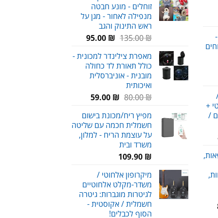
זוחלים - מונע חבטה
עד
מנפילה לאחור - מגן על
חיר
ראש התינוק והגב
וכחי
-
המחיר
המחיר
95.00
₪
135.00
₪
א:
חים
המקורי
הנוכחי
29.00 
מאפרת צילינדר למכונית -
היה:
הוא:
כולל תאורת לד כחולה
95.00 ₪.
135.00 ₪.
מובנית - אוניברסלית
חיר
ואיכותית
וכחי
המחיר
המחיר
59.00
₪
80.00
₪
א:
י +
המקורי
הנוכחי
69.00 
ם /
מפיץ ריח/מכונת בישום
היה:
הוא:
חשמלית חכמה עם שליטה
59.00 ₪.
80.00 ₪.
על עוצמת הריח - למלון,
מחיר
משרד ובית
נוכחי
אות,
109.90
₪
וא:
89.00 ₪
ת,
מיקרופון אלחוטי /
משדר-מקלט אלחוטיים
לגיטרות מוגברות: גיטרה
חשמלית / אקוסטית -
טווח
הסוף לכבלים!
מחירים: