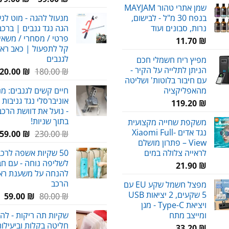
שמן אתרי טהור MAYJAM
בנפח 30 מ"ל - לבישום,
מנעול להגה - מוט לנ
נרות, סבונים ועוד
הגה נגד גנבים | ברכב
פרטי / מסחרי / משאיו
11.70
₪
קל לתפעול | כאב רא
לגנבים
מפיץ ריח חשמלי חכם
הניתן לתלייה על הקיר -
המחיר
20.00
₪
180.00
₪
עם חיבור בלוטות' ושליטה
המקורי
מהאפליקציה
חיים קשים לגנבים: מנ
היה:
אוניברסלי נגד גניבות 
180.00 ₪.
119.20
₪
- נועל את דוושת הרכב
בתוך שניות!
משקפת שחייה מקצועית
נגד אדים Xiaomi Full-
המחיר
59.00
₪
230.00
₪
View – פתרון מושלם
המקורי
לראייה צלולה במים
50 שקיות אשפה לרכ
היה:
לשליפה נוחה - עם חב
230.00 ₪.
21.90
₪
להנחה על משענת רא
הרכב
מפצל חשמל שקע EU עם
5 שקעים, 2 יציאות USB
המחיר
המ
59.00
₪
80.00
₪
ויציאת Type-C - מגן
המקורי
הנ
ומייצב מתח
שקיות תה ריקות - לה
היה:
הו
חליטה בקלות וביעילות
₪.
80.00 ₪.
33.20
₪