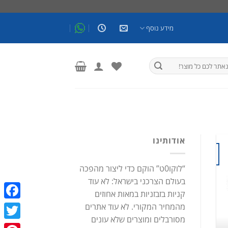
מידע נוסף
אודותינו
16
אהבה וזוגיות כתבות
אוג
דבש אפימדיום: כל מה שרציתם לדעת!
“לוקו0ט” הוקם כדי ליצור מהפכה
בעולם הצרכני בישראל: לא עוד
/ בעיות זיקפה / תע
קניות בזבזניות במאות אחוזים
דבש אפימדיום: כל מה שרציתם לדעת! פיתרון טבעי לאין
מהמחיר המקורי. לא עוד אתרים
ebook
[...]
מסורבלים ומוצרים שלא עונים
witter