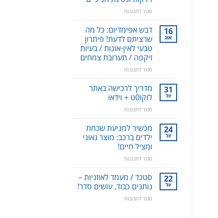
על
סגור לתגובות
סילונית
לשטיפה
דבש אפימדיום: כל מה
16
דנטלית:
אוג
שרציתם לדעת! פיתרון
ניקוי
טבעי לאין-אונות / בעיות
שיניים,
זיקפה / תערובת צמחים
חניכיים
וחלל
על
סגור לתגובות
הפה
דבש
–
אפימדיום:
מדריך לרכישה באתר
31
למניעת
כל
יול
לוקו0ט + וידאו
עששת,
מה
על
סגור לתגובות
דלקות
שרציתם
מדריך
ונסיגת
לדעת!
לרכישה
חניכיים
מכשיר למניעת שכחת
פיתרון
24
באתר
טבעי
יול
ילדים ברכב: מוצר גאוני
לוקו0ט
לאין-אונות
ומציל חיים!
+
/
על
סגור לתגובות
וידאו
בעיות
מכשיר
זיקפה
למניעת
סטנד / מעמד לאוזניות –
/
22
שכחת
יול
תערובת
נותנים כבוד, עושים סדר!
ילדים
צמחים
על
סגור לתגובות
ברכב:
סטנד
מוצר
/
גאוני