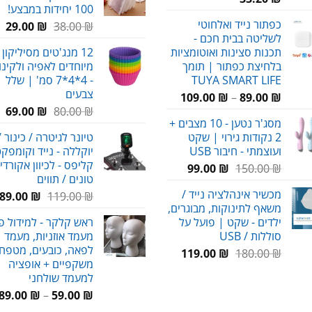
100 יחידות במבצע!
כפתור נייד ואלחוטי
המחיר
המ
29.00
₪
38.00
₪
לשליטה בבית חכם -
המקורי
הנ
תכנות סצינות ואוטומציות
12 מנג'טים מסיליקון 
היה:
הו
בלחיצת כפתור | תומך
מיוחדים לאפיה ולקינו
₪.
38.00 ₪.
TUYA SMART LIFE
- 4*4*7 סמ' | שלל
צבעים
טווח
109.00
₪
–
89.00
₪
המחיר
המ
מחירים:
₪
80.00
₪
69.00
מסג'ר נטען - 10 מצבים +
המקורי
הנ
2 נקודות גירוי | שקט
טיונר לגיטרה / כינור /
היה:
הו
עד
ועוצמתי - חיבור USB
יוקללה - נייד וקומפקט
₪.
80.00 ₪.
קליפס - לכיוון אקורדי
המחיר
המחיר
99.00
₪
150.00
₪
טונים / תווים
המקורי
הנוכחי
מכשיר אינהלציה נייד /
המחיר
ה
89.00
₪
119.00
₪
היה:
הוא:
משאף לתינוקות, מבוגרים,
המקורי
ה
99.00 ₪.
150.00 ₪.
ילדים - שקט | פועל על
ראש קלקר - למידול פ
היה:
ה
סוללות / USB
מעמד אוזניות, מעמד
.
119.00 ₪.
לפאה, כובעים, מטפחו
המחיר
המחיר
119.00
₪
180.00
₪
משקפיים + אופציה
המקורי
הנוכחי
למעמד שולחני
היה:
הוא:
89.00
₪
–
59.00
₪
119.00 ₪.
180.00 ₪.