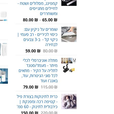
קמפינג, מסלולים ושטח -
לחיילים מתגייסים
ומשוחררים
טווח
80.00
₪
–
65.00
₪
מחירים:
שומרים על ניקיון עם:
כיסוי לכיריים - רב פעמי |
עד
ניקוי קל - ב-3 צבעים
לבחירה
המחיר
המחיר
59.00
₪
80.00
₪
המקורי
הנוכחי
מתלה אוניברסלי לכלי
היה:
הוא:
מיתר - מעמד/סטנד
59.00 ₪.
80.00 ₪.
לתליה על הקיר - מתאים
לכל סוגי הגיטרות, עוד,
באנג'ו ועוד
המחיר
המחיר
79.00
₪
115.00
₪
המקורי
הנוכחי
כרית לתינוקות בצורת פיל
היה:
הוא:
- קטיפה רכה ומפנקת |
79.00 ₪.
115.00 ₪.
כירבולית לתינוק - 60 סמ'
המחיר
המחיר
150.00
₪
220.00
₪