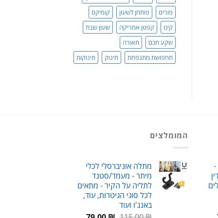
פורים
פותחן לשעון
קומיקס
קיט
קפטן אמריקה
שעון שבת
שקע חכם
תאורה
תחפושת מתנפחת
תינוק
תינוקות
המומלצים
-
מתלה אוניברסלי לכלי
ן
מיתר - מעמד/סטנד
לים
לתליה על הקיר - מתאים
לכל סוגי הגיטרות, עוד,
באנג'ו ועוד
טווח
המחיר
המחיר
79.00
₪
115.00
₪