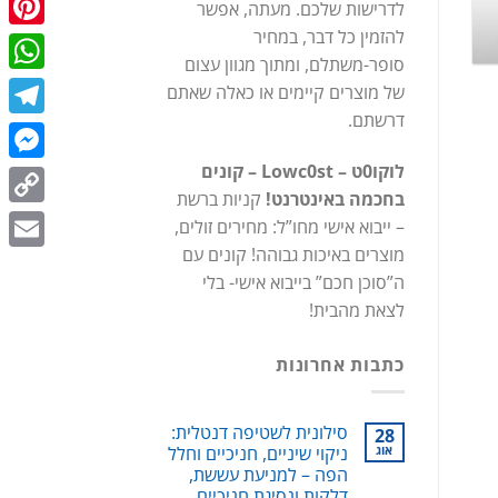
לדרישות שלכם. מעתה, אפשר
כתובת מקוצרת:
st.co.il/9GZ
להזמין כל דבר, במחיר
terest
סופר-משתלם, ומתוך מגוון עצום
המשך קריאה
→
tsApp
של מוצרים קיימים או כאלה שאתם
דרשתם.
egram
לוקו0ט – Lowc0st – קונים
enger
בחכמה באינטרנט!
קניות ברשת
Copy
– ייבוא אישי מחו”ל: מחירים זולים,
מוצרים באיכות גבוהה! קונים עם
Link
Email
ה”סוכן חכם” בייבוא אישי- בלי
לצאת מהבית!
כתבות אחרונות
סילונית לשטיפה דנטלית:
28
אוג
ניקוי שיניים, חניכיים וחלל
הפה – למניעת עששת,
דלקות ונסיגת חניכיים