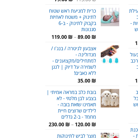
מחירים:
המקורי
הנוכחי
עילת
כרית למניעת ראש שטוח
היה:
הוא:
לתינוק + משטח לאחיזת
עד
115.00 ₪.
79.00 ₪.
ת -
בקבוק לתינוק - ב-6
ש
סגנונות
טווח
119.00
₪
–
89.00
₪
המחיר
1
מחירים:
אצבעון לגיטרה / בנג'ו /
הנוכחי
עול
מנדולינה -
הוא:
עד
רכב
למתחילים/מקצוענים -
120.00 ₪.
לשמירה על דיוק | לנגן
ללא כאבים!
המחיר
35.00
₪
1
הנוכחי
ב
בובת כלב במראה אמיתי |
הוא:
ל
בצבע לבן מלטזי - לא
159.00 ₪.
ש
תאמינו שזאת בובה -
לילדים שרוצים חיית
מחמד - ב-2 גדלים
חיר
טווח
וכחי
₪
120.00
–
₪
230.00
כנת
מחירים:
א:
 -
מוצר לביש לתינוקות
59.00 