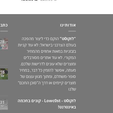
המקורי
הנוכחי
היה:
הוא:
150.00 ₪.
220.00 ₪.
אודותינו
כתבו
"לוקו0ט"
הוקם כדי ליצור מהפכה
28
בעולם הצרכני בישראל: לא עוד קניות
אוג
בזבזניות במאות אחוזים מהמחיר
המקורי. לא עוד אתרים מסורבלים
ומוצרים שלא עונים לדרישות שלכם.
מעתה, אפשר להזמין כל דבר, במחיר
16
סופר-משתלם, ומתוך מגוון עצום של
אוג
מוצרים קיימים או דרך ה"
סוכן החכם
"
שלנו
לוקו0ט - Lowc0st - קונים בחכמה
31
באינטרנט!
יול