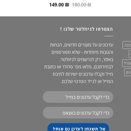
המחיר
המחיר
149.00
₪
180.00
₪
המקורי
הנוכחי
עד
היה:
הוא:
149.00 ₪.
180.00 ₪.
הצטרפו לניוזלטר שלנו !
עדכונים על מוצרים חדשים, הנחות
יבה
והטבות מיוחדות - שלא מפורסמים
באתר, רק לנרשמים לניזולטר.
חו"ל
לבחירתכם, מלאו מס' סלולר או כתובת
נם
מייל וקבלו עדכונים ישירות לתיבת
המייל או לנייד הפרטי שלכם.