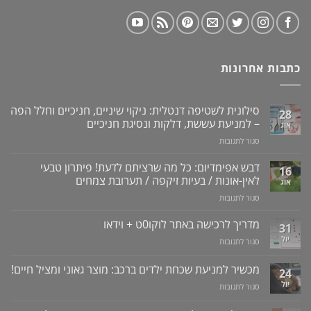
כתבות אחרונות
סילונית לשטיפה דנטלית: ניקוי שיניים, חניכיים וחלל הפה
28
– למניעת עששת, דלקות ונסיגת חניכיים
אוג
על
סגור לתגובות
סילונית
לשטיפה
דבש אפימדיום: כל מה שרציתם לדעת! פיתרון טבעי
16
דנטלית:
לאין-אונות / בעיות זיקפה / תערובת צמחים
אוג
ניקוי
על
סגור לתגובות
שיניים,
דבש
חניכיים
אפימדיום:
מדריך לרכישה באתר לוקו0ט + וידאו
וחלל
31
כל
הפה
יול
על
סגור לתגובות
מה
–
מדריך
שרציתם
למניעת
לרכישה
מכשיר למניעת שכחת ילדים ברכב: מוצר גאוני ומציל חיים!
לדעת!
עששת,
24
באתר
פיתרון
דלקות
יול
על
סגור לתגובות
לוקו0ט
טבעי
ונסיגת
מכשיר
+
לאין-אונות
חניכיים
למניעת