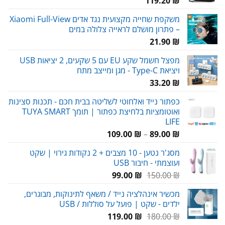
119.20
₪
משקפת שחייה מקצועית נגד אדים Xiaomi Full-View
– פתרון מושלם לראייה צלולה במים
21.90
₪
מפצל חשמל שקע EU עם 5 שקעים, 2 יציאות USB
ויציאת Type-C - מגן ומייצב מתח
33.20
₪
כפתור נייד ואלחוטי לשליטה בבית חכם - תכנות סצינות
ואוטומציות בלחיצת כפתור | תומך TUYA SMART
LIFE
טווח
109.00
₪
–
89.00
₪
מחירים:
מסג'ר נטען - 10 מצבים + 2 נקודות גירוי | שקט
ועוצמתי - חיבור USB
עד
המחיר
המחיר
99.00
₪
150.00
₪
המקורי
הנוכחי
מכשיר אינהלציה נייד / משאף לתינוקות, מבוגרים,
היה:
הוא:
ילדים - שקט | פועל על סוללות / USB
99.00 ₪.
150.00 ₪.
המחיר
המחיר
119.00
₪
180.00
₪