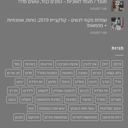
וידאו
סטנד / מעמד לאוזניות – נותנים כבוד, עושים סדר!
/
22
שכחת
בעיות
יול
על
סגור לתגובות
ילדים
זיקפה
סטנד
ברכב:
/
/
מוצר
שמלות מקסי לנשים – קולקציית 2019: נוחות, אופנתיות
21
תערובת
מעמד
גאוני
+ מחמאות!
יול
צמחים
לאוזניות
ומציל
על
סגור לתגובות
–
חיים!
שמלות
נותנים
מקסי
כבוד,
לנשים
תגיות
עושים
–
סדר!
קולקציית
2019:
2019
DIY
איך להכין
איכות הסביבה
אירועים
באיכות
בזול
נוחות,
אופנתיות
בלוג-קו0ט
הורים
הזמנה
הזמנות
הזמנות מחו"ל
זולים
חג פורים
+
מחמאות!
חו"ל
חורף
חינם
טיולים
טיפול
טלפון
יום הולדת
ייבוא
ילדים
ימי הולדת
לבנים
להזמנה אונליין
לוקו0ט
לילדים
מדריך
מוצרים
מחו"ל
מכשיר
מסיבות
מסיבת תחפושות
משלוח
עיצוב
עיצוב שולחנות
עשה זאת בעצמך
עשו זאת בעצמכם
קיץ
רוית מרציאנו
תחפושות לפורים
תחפושות פורים
תינוקות
תכנון