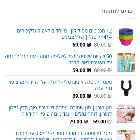
המקורי
הנוכחי
היה:
הוא:
דברים לחמותי
119.00 ₪.
180.00 ₪.
12 מנג'טים מסיליקון - מיוחדים לאפיה ולקינוחים -
4*4*7 סמ' | שלל צבעים
המחיר
המחיר
69.00
₪
80.00
₪
המקורי
הנוכחי
50 שקיות אשפה לרכב לשליפה נוחה - עם חבל להנחה
היה:
הוא:
על משענת ראש הרכב
69.00 ₪.
80.00 ₪.
המחיר
המחיר
59.00
₪
80.00
₪
המקורי
הנוכחי
מעמד לגיטרה אוניברסלי - לתליה על הקיר - עם ציפוי
היה:
הוא:
גומי עבה
59.00 ₪.
80.00 ₪.
המחיר
המחיר
69.00
₪
90.00
₪
המקורי
הנוכחי
מגן מזרן | מגן שמיכה - ציפה לשמיכת פוך, סדין ניילון
היה:
הוא:
למזרון: דוחה נוזלים | נגד מים / פיפי - יחיד/זוגי
69.00 ₪.
90.00 ₪.
טווח
79.00
₪
–
59.00
₪
מחירים:
מיכל נירוסטה עם מתז / ספריי - לריסוס על מחבת |
בצקים | סלטים - אוכלים בריא ושולטים בקלוריות!