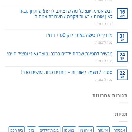
סילונית
לשטיפה
דבש אפימדיום: כל מה שרציתם לדעת! פיתרון טבעי
16
דנטלית:
אוג
לאין-אונות / בעיות זיקפה / תערובת צמחים
ניקוי
על
סגור לתגובות
שיניים,
דבש
חניכיים
אפימדיום:
מדריך לרכישה באתר לוקו0ט + וידאו
וחלל
31
כל
הפה
יול
על
סגור לתגובות
מה
–
מדריך
שרציתם
למניעת
לרכישה
מכשיר למניעת שכחת ילדים ברכב: מוצר גאוני ומציל חיים!
24
לדעת!
עששת,
באתר
יול
פיתרון
דלקות
על
סגור לתגובות
לוקו0ט
טבעי
ונסיגת
מכשיר
+
לאין-אונות
חניכיים
למניעת
סטנד / מעמד לאוזניות – נותנים כבוד, עושים סדר!
22
וידאו
/
שכחת
יול
בעיות
על
סגור לתגובות
ילדים
זיקפה
סטנד
ברכב:
/
/
מוצר
תערובת
מעמד
תגובות אחרונות
גאוני
צמחים
לאוזניות
ומציל
–
חיים!
נותנים
תגיות
כבוד,
עושים
סדר!
אבטחה
אזעקה
איירון מן
באטמן
בובות לילדים
בזול
בית חכם