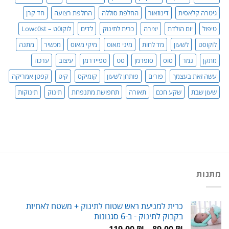
גיטרה קלאסית
דינוזאור
החלפת סוללה
החלפת רצועה
חד קרן
טיפול
יום הולדת
יצירה
כרית לתינוק
לדים
לוקו0ט – Lowc0st
לוקוסט
לשעון
מד לחות
מיני מאוס
מיקי מאוס
מכשיר
מתנה
מתקן
נמר
סוס
סופרמן
סט
ספיידרמן
עיצוב
ערכה
עשה זאת בעצמך
פורים
פותחן לשעון
קומיקס
קיט
קפטן אמריקה
שעון שבת
שקע חכם
תאורה
תחפושת מתנפחת
תינוק
תינוקות
מתנות
כרית למניעת ראש שטוח לתינוק + משטח לאחיזת
בקבוק לתינוק - ב-6 סגנונות
טווח
119.00
₪
–
89.00
₪