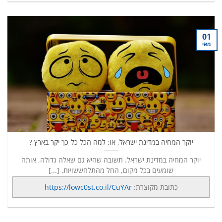
01
מאי
יוקר המחיה במדינת ישראל, או: למה הכל כל-כך יקר בארץ ?
יוקר המחיה במדינת ישראל. תשובה שהיא גם שאלה גדולה, אותה
שומעים בכל מקום, החל מהתלחששויות, [...]
כתובת מקוצרת:
https://lowc0st.co.il/CuYAr