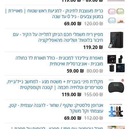
מחירים:
כרית מעוצבת לתינוק - למניעת ראש שטוח | מאויירת |
במגוון צבעים - גיל 0 עד שנה
עד
המחיר
המחיר
69.00
₪
120.00
₪
המקורי
הנוכחי
מפיץ ריח חשמלי חכם הניתן לתלייה על הקיר - עם
היה:
הוא:
חיבור בלוטות' ושליטה מהאפליקציה
69.00 ₪.
120.00 ₪.
119.20
₪
מאפרת צילינדר למכונית - כולל תאורת לד כחולה
מובנית - אוניברסלית ואיכותית
המחיר
המחיר
59.00
₪
80.00
₪
המקורי
הנוכחי
מקלדת מיני בעברית + משטח מגע - למחשב נייד/נייח,
היה:
הוא:
סטרימרים וטלויזיה חכמה | קטנה וקומפקטית
59.00 ₪.
80.00 ₪.
המחיר
המחיר
119.00
₪
155.00
₪
המקורי
הנוכחי
אגרופן פלסטיק: שקוף / שחור - להגנה עצמית - קטן,
היה:
הוא:
עוצמתי וקל משקל
119.00 ₪.
155.00 ₪.
המחיר
המחיר
69.00
₪
112.00
₪
המקורי
הנוכחי
מיכל נירוסטה עם מתז / ספריי - לריסוס על מחבת |