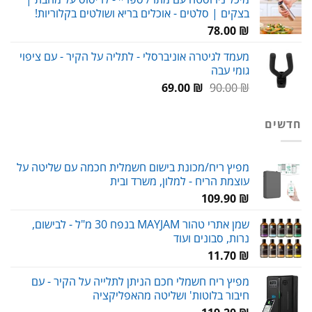
היה:
הוא:
בצקים | סלטים - אוכלים בריא ושולטים בקלוריות!
69.00 ₪.
112.00 ₪.
78.00
₪
מעמד לגיטרה אוניברסלי - לתליה על הקיר - עם ציפוי
גומי עבה
המחיר
המחיר
69.00
₪
90.00
₪
המקורי
הנוכחי
היה:
הוא:
חדשים
69.00 ₪.
90.00 ₪.
מפיץ ריח/מכונת בישום חשמלית חכמה עם שליטה על
עוצמת הריח - למלון, משרד ובית
109.90
₪
שמן אתרי טהור MAYJAM בנפח 30 מ"ל - לבישום,
נרות, סבונים ועוד
11.70
₪
מפיץ ריח חשמלי חכם הניתן לתלייה על הקיר - עם
חיבור בלוטות' ושליטה מהאפליקציה