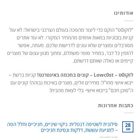
אודותינו
“לוקו0ט” הוקם כדי ליצור מהפכה בעולם הצרכני בישראל: לא עוד
קניות בזבזניות במאות אחוזים מהמחיר המקורי. לא עוד אתרים
מסורבלים ומוצרים שלא עונים לדרישות שלכם. מעתה, אפשר
להזמין כל דבר, במחיר סופר-משתלם, ומתוך מגוון עצום של מוצרים
קיימים או כאלה שאתם דרשתם.
לוקו0ט – Lowc0st – קונים בחכמה באינטרנט!
קניות ברשת –
ייבוא אישי מחו”ל: מחירים זולים, מוצרים באיכות גבוהה! קונים עם
ה”סוכן חכם” בייבוא אישי- בלי לצאת מהבית!
כתבות אחרונות
סילונית לשטיפה דנטלית: ניקוי שיניים, חניכיים וחלל הפה
28
אוג
– למניעת עששת, דלקות ונסיגת חניכיים
על
סגור לתגובות