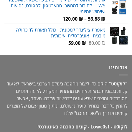
TWS - לחיבור למחשב, סמארטפון: לספורט, נסיעות
עד
ושימוש יומיומי
טווח
120.00
₪
–
56.88
₪
מחירים:
מאפרת צילינדר למכונית - כולל תאורת לד כחולה
מובנית - אוניברסלית ואיכותית
עד
המחיר
המחיר
59.00
₪
80.00
₪
המקורי
הנוכחי
היה:
הוא:
59.00 ₪.
80.00 ₪.
אודותינו
"לוקו0ט"
הוקם כדי ליצור מהפכה בעולם הצרכני בישראל: לא עוד
קניות בזבזניות במאות אחוזים מהמחיר המקורי. לא עוד אתרים
מסורבלים ומוצרים שלא עונים לדרישות שלכם. מעתה, אפשר
להזמין כל דבר, במחיר סופר-משתלם, ומתוך מגוון עצום של מוצרים
קיימים או דרך ה"
סוכן החכם
" שלנו
לוקו0ט - Lowc0st - קונים בחכמה באינטרנט!