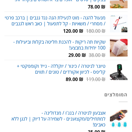
עד
78.00
₪
מנעול להגה - מוט לנעילת הגה נגד גנבים | ברכב פרטי
/ מסחרי / משאיות - קל לתפעול | כאב ראש לגנבים
המחיר
המחיר
120.00
₪
180.00
₪
המקורי
הנוכחי
שקיות תה ריקות - להכנת חליטה בקלות וביעילות -
היה:
הוא:
100 יחידות במבצע!
120.00 ₪.
180.00 ₪.
המחיר
המחיר
29.00
₪
38.00
₪
המקורי
הנוכחי
טיונר לגיטרה / כינור / יוקללה - נייד וקומפקטי +
היה:
הוא:
קליפס - לכיוון אקורדים / טונים / תווים
29.00 ₪.
38.00 ₪.
המחיר
המחיר
89.00
₪
119.00
₪
המקורי
הנוכחי
היה:
הוא:
המומלצים
89.00 ₪.
119.00 ₪.
אצבעון לגיטרה / בנג'ו / מנדולינה -
למתחילים/מקצוענים - לשמירה על דיוק | לנגן ללא
כאבים!