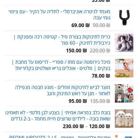
35.00
₪
מעמד לגיטרה אוניברסלי - לתליה על הקיר - עם ציפוי
גומי עבה
המחיר
המחיר
69.00
₪
90.00
₪
המקורי
הנוכחי
כרית לתינוקות בצורת פיל - קטיפה רכה ומפנקת |
היה:
הוא:
כירבולית לתינוק - 60 סמ'
69.00 ₪.
90.00 ₪.
המחיר
המחיר
150.00
₪
220.00
₪
המקורי
הנוכחי
מיכל נירוסטה עם מתז / ספריי - לריסוס על מחבת |
היה:
הוא:
בצקים | סלטים - אוכלים בריא ושולטים בקלוריות!
150.00 ₪.
220.00 ₪.
78.00
₪
מוצר לביש לתינוקות זוחלים - מונע חבטה מנפילה
לאחור - מגן על ראש התינוק והגב
המחיר
המחיר
95.00
₪
135.00
₪
המקורי
הנוכחי
בובת כלב במראה אמיתי | בצבע לבן מלטזי - לא תאמינו
היה:
הוא:
שזאת בובה - לילדים שרוצים חיית מחמד - ב-2 גדלים
95.00 ₪.
135.00 ₪.
טווח
230.00
₪
–
120.00
₪
מחירים:
אוזניות אלחוטיות - שיאומי REDMI AIRDOTS 2 / S -