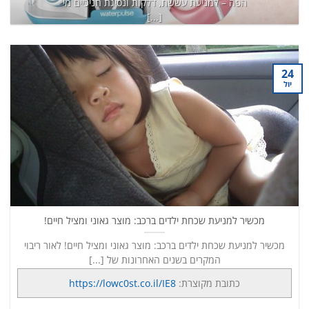
הפה – למניעת עששת, דלקות ונסיגת חניכיים מי
[...]
כתובת מקוצרת:
https://lowc0st.co.il/8K6
המשך קריאה
→
24
יול
מכשיר למניעת שכחת ילדים ברכב: מוצר גאוני ומציל חיים!
מכשיר למניעת שכחת ילדים ברכב: מוצר גאוני ומציל חיים! לאור ריבוי
המקרים בשנים האחרונות של [...]
כתובת מקוצרת:
https://lowc0st.co.il/IE8