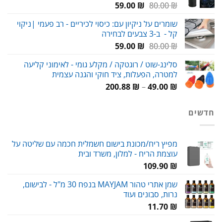
המחיר
המחיר
59.00
₪
80.00
₪
המקורי
הנוכחי
שומרים על ניקיון עם: כיסוי לכיריים - רב פעמי |ניקוי
היה:
הוא:
קל - ב-3 צבעים לבחירה
59.00 ₪.
80.00 ₪.
המחיר
המחיר
59.00
₪
80.00
₪
המקורי
הנוכחי
סלינג-שוט / רוגטקה / מקלע גומי - לאימוני קליעה
היה:
הוא:
למטרה, הפעלות, ציד חוקי והגנה עצמית
59.00 ₪.
80.00 ₪.
טווח
200.88
₪
–
49.00
₪
מחירים:
חדשים
עד
מפיץ ריח/מכונת בישום חשמלית חכמה עם שליטה על
עוצמת הריח - למלון, משרד ובית
109.90
₪
שמן אתרי טהור MAYJAM בנפח 30 מ"ל - לבישום,
נרות, סבונים ועוד
11.70
₪