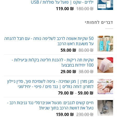
ילדים - שקט | פועל על סוללות / USB
99.00 ₪.
150.00 ₪.
המחיר
המחיר
119.00
₪
180.00
₪
המקורי
הנוכחי
היה:
הוא:
דברים לחמותי
119.00 ₪.
180.00 ₪.
50 שקיות אשפה לרכב לשליפה נוחה - עם חבל להנחה
על משענת ראש הרכב
המחיר
המחיר
59.00
₪
80.00
₪
המקורי
הנוכחי
שקיות תה ריקות - להכנת חליטה בקלות וביעילות -
היה:
הוא:
100 יחידות במבצע!
59.00 ₪.
80.00 ₪.
המחיר
המחיר
29.00
₪
38.00
₪
המקורי
הנוכחי
מגן מזרן | מגן שמיכה - ציפה לשמיכת פוך, סדין ניילון
היה:
הוא:
למזרון: דוחה נוזלים | נגד מים / פיפי - יחיד/זוגי
29.00 ₪.
38.00 ₪.
טווח
79.00
₪
–
59.00
₪
מחירים:
חיים קשים לגנבים: מנעול אוניברסלי נגד גניבות רכב -
נועל את דוושת הרכב בתוך שניות!
עד
המחיר
המחיר
159.00
₪
230.00
₪