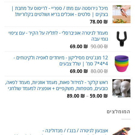
המקורי
הנוכחי
מיכל נירוסטה עם מתז / ספריי - לריסוס על מחבת |
היה:
הוא:
בצקים | סלטים - אוכלים בריא ושולטים בקלוריות!
159.00 ₪.
230.00 ₪.
78.00
₪
מעמד לגיטרה אוניברסלי - לתליה על הקיר - עם ציפוי
גומי עבה
המחיר
המחיר
69.00
₪
90.00
₪
המקורי
הנוכחי
12 מנג'טים מסיליקון - מיוחדים לאפיה ולקינוחים -
היה:
הוא:
4*4*7 סמ' | שלל צבעים
69.00 ₪.
90.00 ₪.
המחיר
המחיר
69.00
₪
80.00
₪
המקורי
הנוכחי
ראש קלקר - למידול פאות, מעמד אוזניות, מעמד לפאה,
היה:
הוא:
כובעים, מטפחות, משקפיים + אופציה למעמד שולחני
69.00 ₪.
80.00 ₪.
טווח
89.00
₪
–
59.00
₪
מחירים:
המומלצים
עד
אצבעון לגיטרה / בנג'ו / מנדולינה -