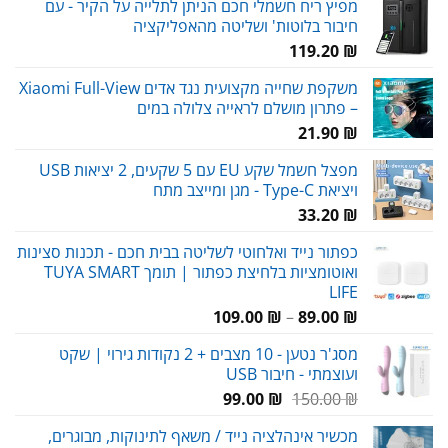
מפיץ ריח חשמלי חכם הניתן לתלייה על הקיר - עם
חיבור בלוטות' ושליטה מהאפליקציה
119.20
₪
משקפת שחייה מקצועית נגד אדים Xiaomi Full-View
– פתרון מושלם לראייה צלולה במים
21.90
₪
מפצל חשמל שקע EU עם 5 שקעים, 2 יציאות USB
ויציאת Type-C - מגן ומייצב מתח
33.20
₪
כפתור נייד ואלחוטי לשליטה בבית חכם - תכנות סצינות
ואוטומציות בלחיצת כפתור | תומך TUYA SMART
LIFE
טווח
109.00
₪
–
89.00
₪
מחירים:
מסג'ר נטען - 10 מצבים + 2 נקודות גירוי | שקט
ועוצמתי - חיבור USB
עד
המחיר
המחיר
99.00
₪
150.00
₪
המקורי
הנוכחי
מכשיר אינהלציה נייד / משאף לתינוקות, מבוגרים,
היה:
הוא: