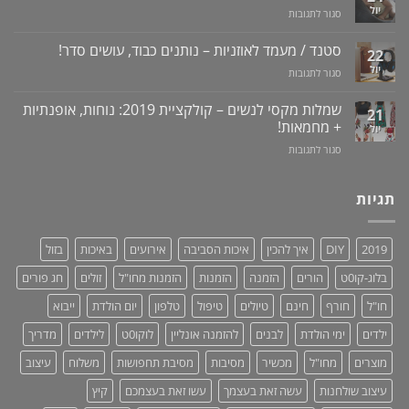
פיתרון
דלקות
יול
על
סגור לתגובות
לוקו0ט
טבעי
ונסיגת
מכשיר
+
לאין-אונות
חניכיים
למניעת
וידאו
סטנד / מעמד לאוזניות – נותנים כבוד, עושים סדר!
/
22
שכחת
בעיות
יול
על
סגור לתגובות
ילדים
זיקפה
סטנד
ברכב:
/
/
מוצר
שמלות מקסי לנשים – קולקציית 2019: נוחות, אופנתיות
21
תערובת
מעמד
גאוני
+ מחמאות!
יול
צמחים
לאוזניות
ומציל
על
סגור לתגובות
–
חיים!
שמלות
נותנים
מקסי
כבוד,
לנשים
תגיות
עושים
–
סדר!
קולקציית
2019:
2019
DIY
איך להכין
איכות הסביבה
אירועים
באיכות
בזול
נוחות,
אופנתיות
בלוג-קו0ט
הורים
הזמנה
הזמנות
הזמנות מחו"ל
זולים
חג פורים
+
מחמאות!
חו"ל
חורף
חינם
טיולים
טיפול
טלפון
יום הולדת
ייבוא
ילדים
ימי הולדת
לבנים
להזמנה אונליין
לוקו0ט
לילדים
מדריך
מוצרים
מחו"ל
מכשיר
מסיבות
מסיבת תחפושות
משלוח
עיצוב
עיצוב שולחנות
עשה זאת בעצמך
עשו זאת בעצמכם
קיץ