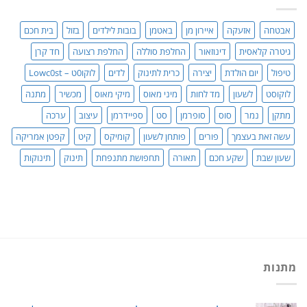
עושים
סדר!
אבטחה
אזעקה
איירון מן
באטמן
בובות לילדים
בזול
בית חכם
גיטרה קלאסית
דינוזאור
החלפת סוללה
החלפת רצועה
חד קרן
טיפול
יום הולדת
יצירה
כרית לתינוק
לדים
לוקו0ט – Lowc0st
לוקוסט
לשעון
מד לחות
מיני מאוס
מיקי מאוס
מכשיר
מתנה
מתקן
נמר
סוס
סופרמן
סט
ספיידרמן
עיצוב
ערכה
עשה זאת בעצמך
פורים
פותחן לשעון
קומיקס
קיט
קפטן אמריקה
שעון שבת
שקע חכם
תאורה
תחפושת מתנפחת
תינוק
תינוקות
מתנות