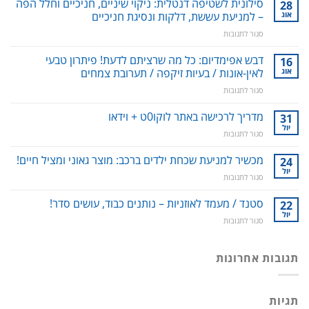
סילונית לשטיפה דנטלית: ניקוי שיניים, חניכיים וחלל הפה
28
אוג
– למניעת עששת, דלקות ונסיגת חניכיים
על
סגור לתגובות
סילונית
לשטיפה
דבש אפימדיום: כל מה שרציתם לדעת! פיתרון טבעי
16
דנטלית:
אוג
לאין-אונות / בעיות זיקפה / תערובת צמחים
ניקוי
על
סגור לתגובות
שיניים,
דבש
חניכיים
אפימדיום:
מדריך לרכישה באתר לוקו0ט + וידאו
וחלל
31
כל
הפה
יול
על
סגור לתגובות
מה
–
מדריך
שרציתם
למניעת
לרכישה
מכשיר למניעת שכחת ילדים ברכב: מוצר גאוני ומציל חיים!
24
לדעת!
עששת,
באתר
יול
פיתרון
דלקות
על
סגור לתגובות
לוקו0ט
טבעי
ונסיגת
מכשיר
+
לאין-אונות
חניכיים
למניעת
סטנד / מעמד לאוזניות – נותנים כבוד, עושים סדר!
22
וידאו
/
שכחת
יול
בעיות
על
סגור לתגובות
ילדים
זיקפה
סטנד
ברכב:
/
/
מוצר
תערובת
מעמד
תגובות אחרונות
גאוני
צמחים
לאוזניות
ומציל
–
חיים!
נותנים
תגיות
כבוד,