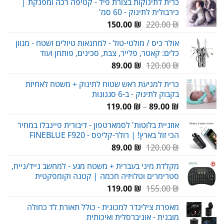
כרית לתינוקות בצורת פיל - קטיפה רכה ומפנקת |
כירבולית לתינוק - 60 סמ'
המחיר
המחיר
150.00
₪
220.00
₪
המקורי
הנוכחי
אולר כיס / מולטי-טול - למחנאות טיולים ושטח - מגוון
היה:
הוא:
כלים: קאטר, פלייר, צבת, סכינים, פותחן ועוד
150.00 ₪.
220.00 ₪.
המחיר
המחיר
89.00
₪
120.00
₪
המקורי
הנוכחי
כרית למניעת ראש שטוח לתינוק + משטח לאחיזת
היה:
הוא:
בקבוק לתינוק - ב-6 סגנונות
89.00 ₪.
120.00 ₪.
טווח
119.00
₪
–
89.00
₪
מחירים:
אוזניית בלוטות' לסמארטפון - דיבורית פיינבלו במחיר
הכי זול בארץ! | רולר-קליפס - FINEBLUE F920
עד
המחיר
המחיר
89.00
₪
120.00
₪
המקורי
הנוכחי
מקלדת מיני בעברית + משטח מגע - למחשב נייד/נייח,
היה:
הוא:
סטרימרים וטלויזיה חכמה | קטנה וקומפקטית
89.00 ₪.
120.00 ₪.
המחיר
המחיר
119.00
₪
155.00
₪
המקורי
הנוכחי
מאפרת צילינדר למכונית - כולל תאורת לד כחולה
היה:
הוא:
מובנית - אוניברסלית ואיכותית
119.00 ₪.
155.00 ₪.