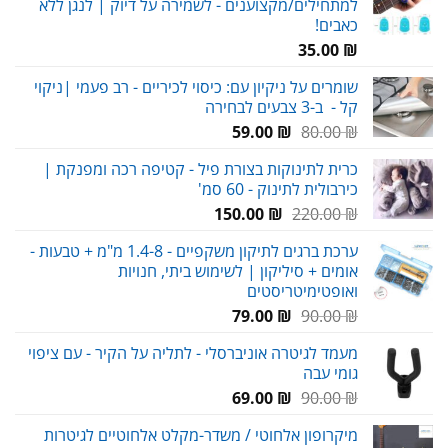
למתחילים/מקצוענים - לשמירה על דיוק | לנגן ללא
כאבים!
35.00
₪
שומרים על ניקיון עם: כיסוי לכיריים - רב פעמי |ניקוי
קל - ב-3 צבעים לבחירה
המחיר
המחיר
59.00
₪
80.00
₪
המקורי
הנוכחי
כרית לתינוקות בצורת פיל - קטיפה רכה ומפנקת |
היה:
הוא:
כירבולית לתינוק - 60 סמ'
59.00 ₪.
80.00 ₪.
המחיר
המחיר
150.00
₪
220.00
₪
המקורי
הנוכחי
ערכת ברגים לתיקון משקפיים - 1.4-8 מ"מ + טבעות -
היה:
הוא:
אומים + סיליקון | לשימוש ביתי, חנויות
150.00 ₪.
220.00 ₪.
ואופטימיטריסטים
המחיר
המחיר
79.00
₪
90.00
₪
המקורי
הנוכחי
מעמד לגיטרה אוניברסלי - לתליה על הקיר - עם ציפוי
היה:
הוא:
גומי עבה
79.00 ₪.
90.00 ₪.
המחיר
המחיר
69.00
₪
90.00
₪
המקורי
הנוכחי
מיקרופון אלחוטי / משדר-מקלט אלחוטיים לגיטרות
היה:
הוא: