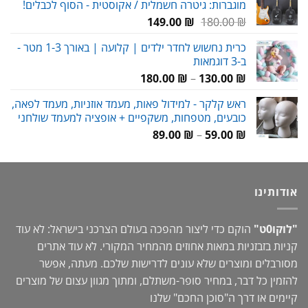
מוגברות: גיטרה חשמלית / אקוסטית - הסוף לכבלים!
69.00 ₪.
90.00 ₪.
המחיר
המחיר
149.00
₪
180.00
₪
המקורי
הנוכחי
כרית נחשוש לחדר ילדים | קלועה | באורך 1-3 מטר -
היה:
הוא:
ב-3 דוגמאות
149.00 ₪.
180.00 ₪.
טווח
180.00
₪
–
130.00
₪
מחירים:
ראש קלקר - למידול פאות, מעמד אוזניות, מעמד לפאה,
כובעים, מטפחות, משקפיים + אופציה למעמד שולחני
עד
טווח
89.00
₪
–
59.00
₪
מחירים:
עד
אודותינו
"לוקו0ט"
הוקם כדי ליצור מהפכה בעולם הצרכני בישראל: לא עוד
קניות בזבזניות במאות אחוזים מהמחיר המקורי. לא עוד אתרים
מסורבלים ומוצרים שלא עונים לדרישות שלכם. מעתה, אפשר
להזמין כל דבר, במחיר סופר-משתלם, ומתוך מגוון עצום של מוצרים
קיימים או דרך ה"
סוכן החכם
" שלנו