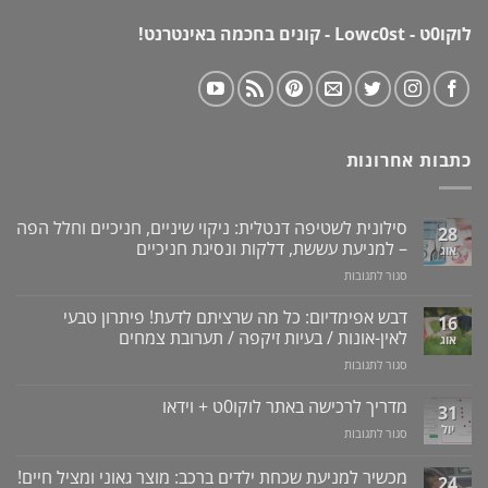
לוקו0ט - Lowc0st - קונים בחכמה באינטרנט!
כתבות אחרונות
סילונית לשטיפה דנטלית: ניקוי שיניים, חניכיים וחלל הפה
28
– למניעת עששת, דלקות ונסיגת חניכיים
אוג
על
סגור לתגובות
סילונית
לשטיפה
דבש אפימדיום: כל מה שרציתם לדעת! פיתרון טבעי
16
דנטלית:
לאין-אונות / בעיות זיקפה / תערובת צמחים
אוג
ניקוי
על
סגור לתגובות
שיניים,
דבש
חניכיים
אפימדיום:
מדריך לרכישה באתר לוקו0ט + וידאו
וחלל
31
כל
הפה
יול
על
סגור לתגובות
מה
–
מדריך
שרציתם
למניעת
לרכישה
מכשיר למניעת שכחת ילדים ברכב: מוצר גאוני ומציל חיים!
לדעת!
עששת,
24
באתר