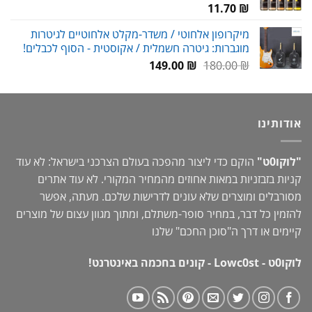
11.70
₪
מיקרופון אלחוטי / משדר-מקלט אלחוטיים לגיטרות
מוגברות: גיטרה חשמלית / אקוסטית - הסוף לכבלים!
המחיר
המחיר
149.00
₪
180.00
₪
המקורי
הנוכחי
היה:
הוא:
149.00 ₪.
180.00 ₪.
אודותינו
"לוקו0ט"
הוקם כדי ליצור מהפכה בעולם הצרכני בישראל: לא עוד
קניות בזבזניות במאות אחוזים מהמחיר המקורי. לא עוד אתרים
מסורבלים ומוצרים שלא עונים לדרישות שלכם. מעתה, אפשר
להזמין כל דבר, במחיר סופר-משתלם, ומתוך מגוון עצום של מוצרים
קיימים או דרך ה"
סוכן החכם
" שלנו
לוקו0ט - Lowc0st - קונים בחכמה באינטרנט!