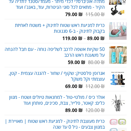
מתלה אוניברסלי לכלי מיתר - מעמד/סטנד לתליה על
הקיר - מתאים לכל סוגי הגיטרות, עוד, באנג'ו ועוד
עד
המחיר
המחיר
79.00
₪
115.00
₪
המקורי
הנוכחי
כרית למניעת ראש שטוח לתינוק + משטח לאחיזת
היה:
הוא:
בקבוק לתינוק - ב-6 סגנונות
79.00 ₪.
115.00 ₪.
טווח
119.00
₪
–
89.00
₪
מחירים:
50 שקיות אשפה לרכב לשליפה נוחה - עם חבל להנחה
על משענת ראש הרכב
עד
המחיר
המחיר
59.00
₪
80.00
₪
המקורי
הנוכחי
אגרופן פלסטיק: שקוף / שחור - להגנה עצמית - קטן,
היה:
הוא:
עוצמתי וקל משקל
59.00 ₪.
80.00 ₪.
המחיר
המחיר
69.00
₪
112.00
₪
המקורי
הנוכחי
אולר כיס / מולטי-טול - למחנאות טיולים ושטח - מגוון
היה:
הוא:
כלים: קאטר, פלייר, צבת, סכינים, פותחן ועוד
69.00 ₪.
112.00 ₪.
המחיר
המחיר
89.00
₪
120.00
₪
המקורי
הנוכחי
כרית מעוצבת לתינוק - למניעת ראש שטוח | מאויירת |
היה:
הוא:
במגוון צבעים - גיל 0 עד שנה
89.00 ₪.
120.00 ₪.