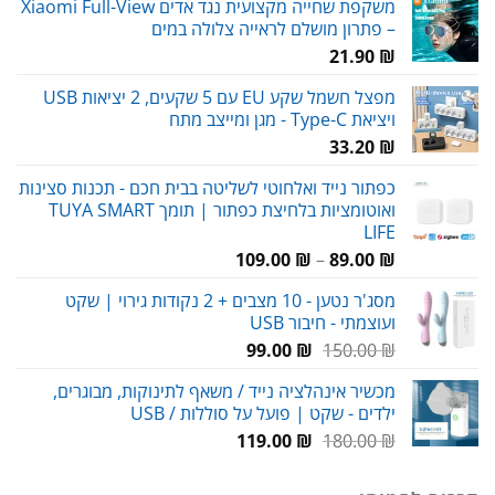
משקפת שחייה מקצועית נגד אדים Xiaomi Full-View
– פתרון מושלם לראייה צלולה במים
21.90
₪
מפצל חשמל שקע EU עם 5 שקעים, 2 יציאות USB
ויציאת Type-C - מגן ומייצב מתח
33.20
₪
כפתור נייד ואלחוטי לשליטה בבית חכם - תכנות סצינות
ואוטומציות בלחיצת כפתור | תומך TUYA SMART
LIFE
טווח
109.00
₪
–
89.00
₪
מחירים:
מסג'ר נטען - 10 מצבים + 2 נקודות גירוי | שקט
ועוצמתי - חיבור USB
עד
המחיר
המחיר
99.00
₪
150.00
₪
המקורי
הנוכחי
מכשיר אינהלציה נייד / משאף לתינוקות, מבוגרים,
היה:
הוא:
ילדים - שקט | פועל על סוללות / USB
99.00 ₪.
150.00 ₪.
המחיר
המחיר
119.00
₪
180.00
₪
המקורי
הנוכחי
היה:
הוא: