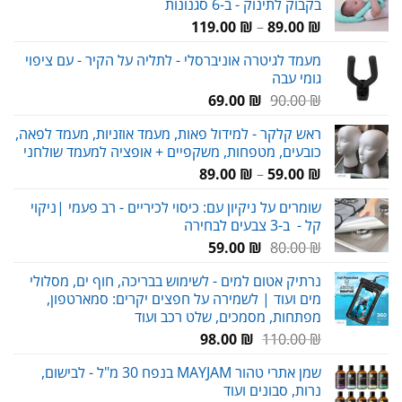
בקבוק לתינוק - ב-6 סגנונות
טווח
119.00
₪
–
89.00
₪
מחירים:
מעמד לגיטרה אוניברסלי - לתליה על הקיר - עם ציפוי
גומי עבה
עד
המחיר
המחיר
69.00
₪
90.00
₪
המקורי
הנוכחי
ראש קלקר - למידול פאות, מעמד אוזניות, מעמד לפאה,
היה:
הוא:
כובעים, מטפחות, משקפיים + אופציה למעמד שולחני
69.00 ₪.
90.00 ₪.
טווח
89.00
₪
–
59.00
₪
מחירים:
שומרים על ניקיון עם: כיסוי לכיריים - רב פעמי |ניקוי
קל - ב-3 צבעים לבחירה
עד
המחיר
המחיר
59.00
₪
80.00
₪
המקורי
הנוכחי
נרתיק אטום למים - לשימוש בבריכה, חוף ים, מסלולי
היה:
הוא:
מים ועוד | לשמירה על חפצים יקרים: סמארטפון,
59.00 ₪.
80.00 ₪.
מפתחות, מסמכים, שלט רכב ועוד
המחיר
המחיר
98.00
₪
110.00
₪
המקורי
הנוכחי
שמן אתרי טהור MAYJAM בנפח 30 מ"ל - לבישום,
היה:
הוא:
נרות, סבונים ועוד
98.00 ₪.
110.00 ₪.