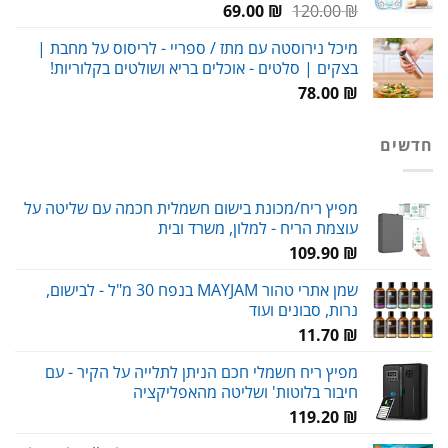
המחיר
המחיר
69.00
₪
120.00
₪
המקורי
הנוכחי
מיכל נירוסטה עם מתז / ספריי - לריסוס על מחבת |
היה:
הוא:
בצקים | סלטים - אוכלים בריא ושולטים בקלוריות!
69.00 ₪.
120.00 ₪.
78.00
₪
חדשים
מפיץ ריח/מכונת בישום חשמלית חכמה עם שליטה על
עוצמת הריח - למלון, משרד ובית
109.90
₪
שמן אתרי טהור MAYJAM בנפח 30 מ"ל - לבישום,
נרות, סבונים ועוד
11.70
₪
מפיץ ריח חשמלי חכם הניתן לתלייה על הקיר - עם
חיבור בלוטות' ושליטה מהאפליקציה
119.20
₪