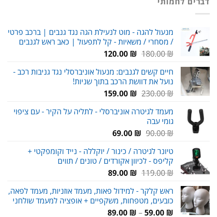
דברים לחמותי
119.00 ₪.
180.00 ₪.
מנעול להגה - מוט לנעילת הגה נגד גנבים | ברכב פרטי
/ מסחרי / משאיות - קל לתפעול | כאב ראש לגנבים
המחיר
המחיר
120.00
₪
180.00
₪
המקורי
הנוכחי
חיים קשים לגנבים: מנעול אוניברסלי נגד גניבות רכב -
היה:
הוא:
נועל את דוושת הרכב בתוך שניות!
120.00 ₪.
180.00 ₪.
המחיר
המחיר
159.00
₪
230.00
₪
המקורי
הנוכחי
מעמד לגיטרה אוניברסלי - לתליה על הקיר - עם ציפוי
היה:
הוא:
גומי עבה
159.00 ₪.
230.00 ₪.
המחיר
המחיר
69.00
₪
90.00
₪
המקורי
הנוכחי
טיונר לגיטרה / כינור / יוקללה - נייד וקומפקטי +
היה:
הוא:
קליפס - לכיוון אקורדים / טונים / תווים
69.00 ₪.
90.00 ₪.
המחיר
המחיר
89.00
₪
119.00
₪
המקורי
הנוכחי
ראש קלקר - למידול פאות, מעמד אוזניות, מעמד לפאה,
היה:
הוא:
כובעים, מטפחות, משקפיים + אופציה למעמד שולחני
89.00 ₪.
119.00 ₪.
טווח
89.00
₪
–
59.00
₪