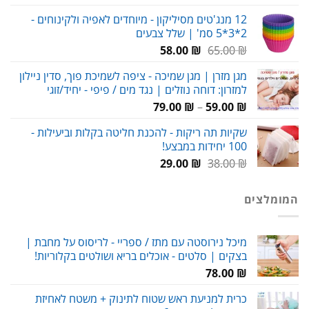
מחירים:
12 מנג'טים מסיליקון - מיוחדים לאפיה ולקינוחים -
2*3*5 סמ' | שלל צבעים
עד
המחיר
המחיר
58.00
₪
65.00
₪
המקורי
הנוכחי
מגן מזרן | מגן שמיכה - ציפה לשמיכת פוך, סדין ניילון
היה:
הוא:
למזרון: דוחה נוזלים | נגד מים / פיפי - יחיד/זוגי
58.00 ₪.
65.00 ₪.
טווח
79.00
₪
–
59.00
₪
מחירים:
שקיות תה ריקות - להכנת חליטה בקלות וביעילות -
100 יחידות במבצע!
עד
המחיר
המחיר
29.00
₪
38.00
₪
המקורי
הנוכחי
היה:
הוא:
המומלצים
29.00 ₪.
38.00 ₪.
מיכל נירוסטה עם מתז / ספריי - לריסוס על מחבת |
בצקים | סלטים - אוכלים בריא ושולטים בקלוריות!
78.00
₪
כרית למניעת ראש שטוח לתינוק + משטח לאחיזת