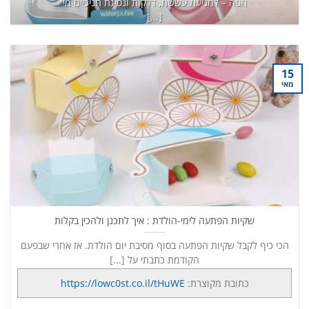
הפה – למניעת עששת, דלקות ונסיגת חניכיים מי
[...]
כתובת מקוצרת:
https://lowc0st.co.il/8K6
המשך קריאה
→
15
מאי
שקיות הפתעה לימי-הולדת : איך לתכנן ולהכין בקלות
הכי כיף לקבל שקיות הפתעה בסוף מסיבת יום הולדת. אז אחרי שבפעם
הקודמת כתבתי על [...]
כתובת מקוצרת:
https://lowc0st.co.il/tHuWE