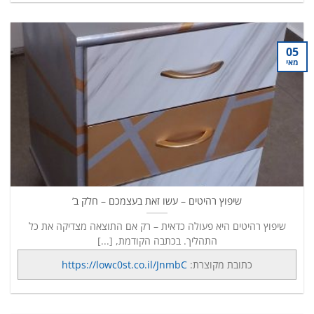
05
מאי
שיפוץ רהיטים – עשו זאת בעצמכם – חלק ב’
שיפוץ רהיטים היא פעולה כדאית – רק אם התוצאה מצדיקה את כל
התהליך. בכתבה הקודמת, [...]
כתובת מקוצרת:
https://lowc0st.co.il/JnmbC