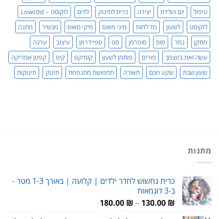
טיפול
יום הולדת
יצירה
כרית לתינוק
לדים
לוקו0ט – Lowc0st
לוקוסט
לשעון
מד לחות
מיני מאוס
מיקי מאוס
מכשיר
מתנה
מתקן
נמר
סוס
סופרמן
סט
ספיידרמן
עיצוב
ערכה
עשה זאת בעצמך
פורים
פותחן לשעון
קומיקס
קיט
קפטן אמריקה
שעון שבת
שקע חכם
תאורה
תחפושת מתנפחת
תינוק
תינוקות
מתנות
כרית נחשוש לחדר ילדים | קלועה | באורך 1-3 מטר -
ב-3 דוגמאות
טווח
180.00
₪
–
130.00
₪
מחירים: