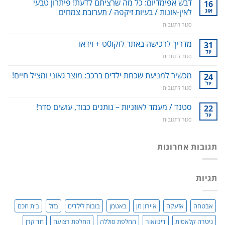
דבש אפימדיום: כל מה שרציתם לדעת! פיתרון טבעי
16
דנטלית:
אוג
לאין-אונות / בעיות זיקפה / תערובת צמחים
ניקוי
על
סגור לתגובות
שיניים,
דבש
חניכיים
אפימדיום:
מדריך לרכישה באתר לוקו0ט + וידאו
וחלל
31
כל
הפה
יול
על
סגור לתגובות
מה
–
מדריך
שרציתם
למניעת
לרכישה
מכשיר למניעת שכחת ילדים ברכב: מוצר גאוני ומציל חיים!
24
לדעת!
עששת,
באתר
יול
פיתרון
דלקות
על
סגור לתגובות
לוקו0ט
טבעי
ונסיגת
מכשיר
+
לאין-אונות
חניכיים
למניעת
סטנד / מעמד לאוזניות – נותנים כבוד, עושים סדר!
22
וידאו
/
שכחת
יול
בעיות
על
סגור לתגובות
ילדים
זיקפה
סטנד
ברכב:
/
/
מוצר
תערובת
מעמד
תגובות אחרונות
גאוני
צמחים
לאוזניות
ומציל
–
חיים!
נותנים
תגיות
כבוד,
עושים
סדר!
אבטחה
אזעקה
איירון מן
באטמן
בובות לילדים
בזול
בית חכם
גיטרה קלאסית
דינוזאור
החלפת סוללה
החלפת רצועה
חד קרן