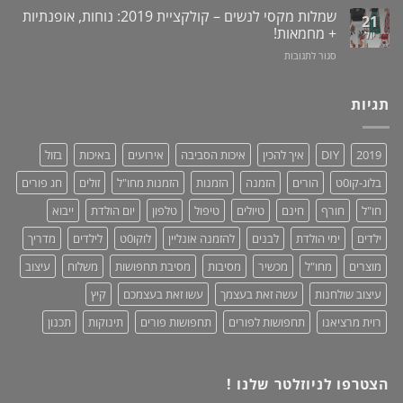
/
/
מוצר
שמלות מקסי לנשים – קולקציית 2019: נוחות, אופנתיות
21
תערובת
מעמד
גאוני
+ מחמאות!
יול
צמחים
לאוזניות
ומציל
על
סגור לתגובות
–
חיים!
שמלות
נותנים
מקסי
כבוד,
לנשים
תגיות
עושים
–
סדר!
קולקציית
2019:
2019
DIY
איך להכין
איכות הסביבה
אירועים
באיכות
בזול
נוחות,
אופנתיות
בלוג-קו0ט
הורים
הזמנה
הזמנות
הזמנות מחו"ל
זולים
חג פורים
+
מחמאות!
חו"ל
חורף
חינם
טיולים
טיפול
טלפון
יום הולדת
ייבוא
ילדים
ימי הולדת
לבנים
להזמנה אונליין
לוקו0ט
לילדים
מדריך
מוצרים
מחו"ל
מכשיר
מסיבות
מסיבת תחפושות
משלוח
עיצוב
עיצוב שולחנות
עשה זאת בעצמך
עשו זאת בעצמכם
קיץ
רוית מרציאנו
תחפושות לפורים
תחפושות פורים
תינוקות
תכנון
הצטרפו לניוזלטר שלנו !