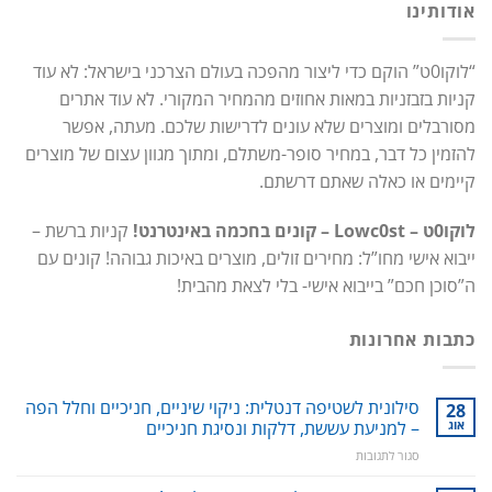
אודותינו
“לוקו0ט” הוקם כדי ליצור מהפכה בעולם הצרכני בישראל: לא עוד
קניות בזבזניות במאות אחוזים מהמחיר המקורי. לא עוד אתרים
מסורבלים ומוצרים שלא עונים לדרישות שלכם. מעתה, אפשר
להזמין כל דבר, במחיר סופר-משתלם, ומתוך מגוון עצום של מוצרים
קיימים או כאלה שאתם דרשתם.
לוקו0ט – Lowc0st – קונים בחכמה באינטרנט!
קניות ברשת –
ייבוא אישי מחו”ל: מחירים זולים, מוצרים באיכות גבוהה! קונים עם
ה”סוכן חכם” בייבוא אישי- בלי לצאת מהבית!
כתבות אחרונות
סילונית לשטיפה דנטלית: ניקוי שיניים, חניכיים וחלל הפה
28
אוג
– למניעת עששת, דלקות ונסיגת חניכיים
על
סגור לתגובות
סילונית
לשטיפה