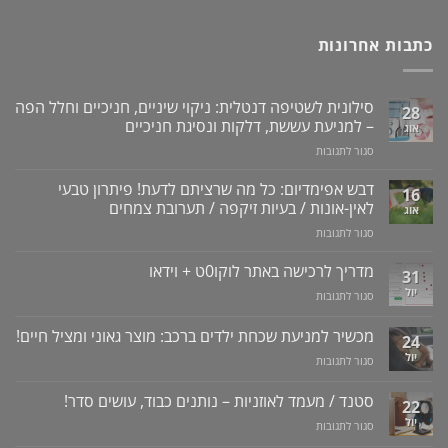
כתבות אחרונות
סילונית לשטיפה דנטלית: ניקוי שיניים, חניכיים וחלל הפה
28
– למניעת עששת, דלקות ונסיגת חניכיים
אוג
על
סגור לתגובות
סילונית
לשטיפה
דבש אפימדיום: כל מה שרציתם לדעת! פיתרון טבעי
16
דנטלית:
לאין-אונות / בעיות זיקפה / תערובת צמחים
אוג
ניקוי
על
סגור לתגובות
שיניים,
דבש
חניכיים
אפימדיום:
מדריך לרכישה באתר לוקו0ט + וידאו
וחלל
31
כל
הפה
יול
על
סגור לתגובות
מה
–
מדריך
שרציתם
למניעת
לרכישה
מכשיר למניעת שכחת ילדים ברכב: מוצר גאוני ומציל חיים!
לדעת!
עששת,
24
באתר
פיתרון
דלקות
יול
על
סגור לתגובות
לוקו0ט
טבעי
ונסיגת
מכשיר
+
לאין-אונות
חניכיים
למניעת
וידאו
סטנד / מעמד לאוזניות – נותנים כבוד, עושים סדר!
/
22
שכחת
בעיות
יול
על
סגור לתגובות
ילדים
זיקפה
סטנד
ברכב: