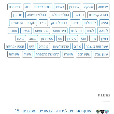
סדר!
אבטחה
אזעקה
איירון מן
באטמן
בובות לילדים
בזול
בית חכם
גיטרה קלאסית
דינוזאור
החלפת סוללה
החלפת רצועה
חד קרן
טיפול
יום הולדת
יצירה
כרית לתינוק
לדים
לוקו0ט – Lowc0st
לוקוסט
לשעון
מד לחות
מיני מאוס
מיקי מאוס
מכשיר
מתנה
מתקן
נמר
סוס
סופרמן
סט
ספיידרמן
עיצוב
ערכה
עשה זאת בעצמך
פורים
פותחן לשעון
קומיקס
קיט
קפטן אמריקה
שעון שבת
שקע חכם
תאורה
תחפושת מתנפחת
תינוק
תינוקות
מתנות
אוסף מפרטים לגיטרה - צבעוניים ומעוצבים - 15