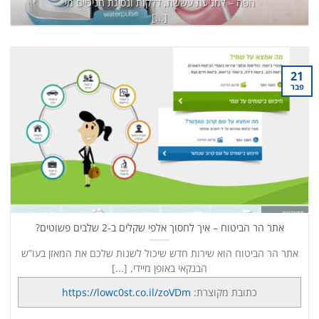
הפה – למניעת עששת, דלקות ונסיגת חניכיים מי
[...]
כתובת מקוצרת:
https://lowc0st.co.il/8K6
המשך קריאה
→
21
פבר
אתר הר הביטוח – איך לחסוך אלפי שקלים ב-2 שלבים פשוטים?
אתר הר הביטוח הוא שירות חדש שיכול לשנות שלכם את המאזן בעו”ש
הבנקאי באופן מיידי, [...]
כתובת מקוצרת:
https://lowc0st.co.il/zoVDm