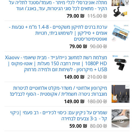
מתלה אוניברסלי לכלי מיתר - מעמד/סטנד לתליה על
הקיר - מתאים לכל סוגי הגיטרות, עוד, באנג'ו ועוד
המחיר
המחיר
79.00
₪
115.00
₪
המקורי
הנוכחי
ערכת ברגים לתיקון משקפיים - 1.4-8 מ"מ + טבעות -
היה:
הוא:
אומים + סיליקון | לשימוש ביתי, חנויות
79.00 ₪.
115.00 ₪.
ואופטימיטריסטים
המחיר
המחיר
79.00
₪
90.00
₪
המקורי
הנוכחי
מצלמת רשת למחשב נייח/נייד - מבית שיאומי Xiaovv -
היה:
הוא:
1080P HD | זווית רחבה 150 מעלות | אוטו-פוקוס |
79.00 ₪.
90.00 ₪.
USB + מיקרופון - לשיחות זום ולמידה מרחוק
המחיר
המחיר
149.00
₪
210.00
₪
המקורי
הנוכחי
מיקרופון אלחוטי / משדר-מקלט אלחוטיים לגיטרות
היה:
הוא:
מוגברות: גיטרה חשמלית / אקוסטית - הסוף לכבלים!
149.00 ₪.
210.00 ₪.
המחיר
המחיר
149.00
₪
180.00
₪
המקורי
הנוכחי
שומרים על ניקיון עם: כיסוי לכיריים - רב פעמי |ניקוי
היה:
הוא:
קל - ב-3 צבעים לבחירה
149.00 ₪.
180.00 ₪.
המחיר
המחיר
59.00
₪
80.00
₪
המקורי
הנוכחי