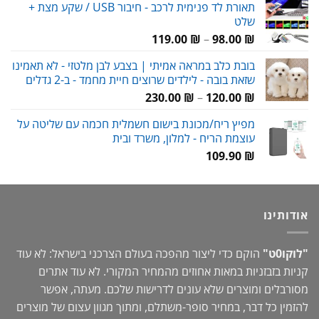
תאורת לד פנימית לרכב - חיבור USB / שקע מצת +
היה:
הוא:
שלט
59.00 ₪.
80.00 ₪.
טווח
119.00
₪
–
98.00
₪
מחירים:
בובת כלב במראה אמיתי | בצבע לבן מלטזי - לא תאמינו
שזאת בובה - לילדים שרוצים חיית מחמד - ב-2 גדלים
עד
טווח
230.00
₪
–
120.00
₪
מחירים:
מפיץ ריח/מכונת בישום חשמלית חכמה עם שליטה על
עוצמת הריח - למלון, משרד ובית
עד
109.90
₪
אודותינו
"לוקו0ט"
הוקם כדי ליצור מהפכה בעולם הצרכני בישראל: לא עוד
קניות בזבזניות במאות אחוזים מהמחיר המקורי. לא עוד אתרים
מסורבלים ומוצרים שלא עונים לדרישות שלכם. מעתה, אפשר
להזמין כל דבר, במחיר סופר-משתלם, ומתוך מגוון עצום של מוצרים