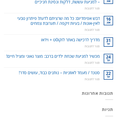
אוג
– למניעת עששת, דלקות ונסיגת חניכיים
על
סגור לתגובות
סילונית
לשטיפה
דבש אפימדיום: כל מה שרציתם לדעת! פיתרון טבעי
16
דנטלית:
אוג
לאין-אונות / בעיות זיקפה / תערובת צמחים
ניקוי
על
סגור לתגובות
שיניים,
דבש
חניכיים
אפימדיום:
מדריך לרכישה באתר לוקו0ט + וידאו
וחלל
31
כל
הפה
יול
על
סגור לתגובות
מה
–
מדריך
שרציתם
למניעת
לרכישה
מכשיר למניעת שכחת ילדים ברכב: מוצר גאוני ומציל חיים!
24
לדעת!
עששת,
באתר
יול
פיתרון
דלקות
על
סגור לתגובות
לוקו0ט
טבעי
ונסיגת
מכשיר
+
לאין-אונות
חניכיים
למניעת
סטנד / מעמד לאוזניות – נותנים כבוד, עושים סדר!
22
וידאו
/
שכחת
יול
בעיות
על
סגור לתגובות
ילדים
זיקפה
סטנד
ברכב:
/
/
מוצר
תערובת
מעמד
תגובות אחרונות
גאוני
צמחים
לאוזניות
ומציל
–
חיים!
נותנים
תגיות
כבוד,
עושים