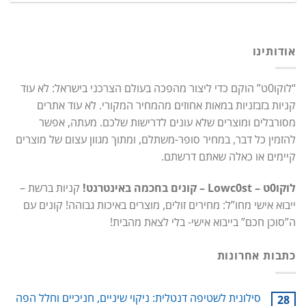
אודותינו
“לוקו0ט” הוקם כדי ליצור מהפכה בעולם הצרכני בישראל: לא עוד
קניות בזבזניות במאות אחוזים מהמחיר המקורי. לא עוד אתרים
מסורבלים ומוצרים שלא עונים לדרישות שלכם. מעתה, אפשר
להזמין כל דבר, במחיר סופר-משתלם, ומתוך מגוון עצום של מוצרים
קיימים או כאלה שאתם דרשתם.
לוקו0ט – Lowc0st – קונים בחכמה באינטרנט!
קניות ברשת –
ייבוא אישי מחו”ל: מחירים זולים, מוצרים באיכות גבוהה! קונים עם
ה”סוכן חכם” בייבוא אישי- בלי לצאת מהבית!
כתבות אחרונות
סילונית לשטיפה דנטלית: ניקוי שיניים, חניכיים וחלל הפה
28