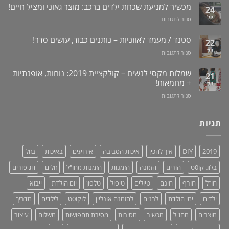
לרכישה
מכשיר למניעת שכחת ילדים ברכב: מוצר גאוני ומציל חיים!
לדעת!
עששת,
24
באתר
פיתרון
דלקות
יול
על
סגור לתגובות
לוקו0ט
טבעי
ונסיגת
מכשיר
+
לאין-אונות
חניכיים
למניעת
וידאו
סטנד / מעמד לאוזניות – נותנים כבוד, עושים סדר!
/
22
שכחת
בעיות
יול
על
סגור לתגובות
ילדים
זיקפה
סטנד
ברכב:
/
/
מוצר
שמלות מקסי לנשים – קולקציית 2019: נוחות, אופנתיות
21
תערובת
מעמד
גאוני
+ מחמאות!
יול
צמחים
לאוזניות
ומציל
על
סגור לתגובות
–
חיים!
שמלות
נותנים
מקסי
כבוד,
לנשים
תגיות
עושים
–
סדר!
קולקציית
2019:
2019
DIY
איך להכין
איכות הסביבה
אירועים
באיכות
בזול
נוחות,
אופנתיות
בלוג-קו0ט
הורים
הזמנה
הזמנות
הזמנות מחו"ל
זולים
חג פורים
+
מחמאות!
חו"ל
חורף
חינם
טיולים
טיפול
טלפון
יום הולדת
ייבוא
ילדים
ימי הולדת
לבנים
להזמנה אונליין
לוקו0ט
לילדים
מדריך
מוצרים
מחו"ל
מכשיר
מסיבות
מסיבת תחפושות
משלוח
עיצוב