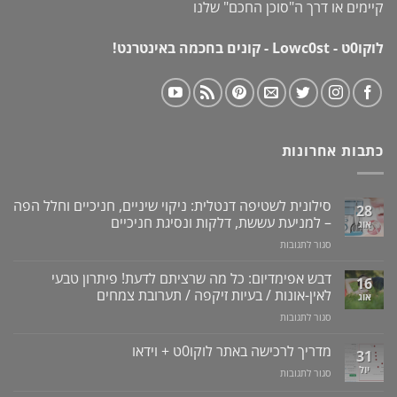
קיימים או דרך ה"
סוכן החכם
" שלנו
לוקו0ט - Lowc0st - קונים בחכמה באינטרנט!
כתבות אחרונות
סילונית לשטיפה דנטלית: ניקוי שיניים, חניכיים וחלל הפה
28
– למניעת עששת, דלקות ונסיגת חניכיים
אוג
על
סגור לתגובות
סילונית
לשטיפה
דבש אפימדיום: כל מה שרציתם לדעת! פיתרון טבעי
16
דנטלית:
לאין-אונות / בעיות זיקפה / תערובת צמחים
אוג
ניקוי
על
סגור לתגובות
שיניים,
דבש
חניכיים
אפימדיום:
מדריך לרכישה באתר לוקו0ט + וידאו
וחלל
31
כל
הפה
יול
על
סגור לתגובות
מה
–
מדריך
שרציתם
למניעת