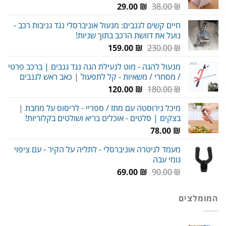
המחיר
המחיר
29.00
₪
38.00
₪
המקורי
הנוכחי
חיים קשים לגנבים: מנעול אוניברסלי נגד גניבות רכב -
היה:
הוא:
נועל את דוושת הרכב בתוך שניות!
29.00 ₪.
38.00 ₪.
המחיר
המחיר
159.00
₪
230.00
₪
המקורי
הנוכחי
מנעול להגה - מוט לנעילת הגה נגד גנבים | ברכב פרטי
היה:
הוא:
/ מסחרי / משאיות - קל לתפעול | כאב ראש לגנבים
159.00 ₪.
230.00 ₪.
המחיר
המחיר
120.00
₪
180.00
₪
המקורי
הנוכחי
מיכל נירוסטה עם מתז / ספריי - לריסוס על מחבת |
היה:
הוא:
בצקים | סלטים - אוכלים בריא ושולטים בקלוריות!
120.00 ₪.
180.00 ₪.
78.00
₪
מעמד לגיטרה אוניברסלי - לתליה על הקיר - עם ציפוי
גומי עבה
המחיר
המחיר
69.00
₪
90.00
₪
המקורי
הנוכחי
היה:
הוא:
המומלצים
69.00 ₪.
90.00 ₪.