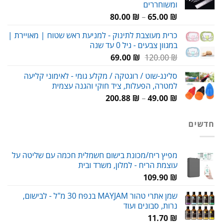
ומשוחררים
טווח
80.00
₪
–
65.00
₪
מחירים:
כרית מעוצבת לתינוק - למניעת ראש שטוח | מאויירת |
במגוון צבעים - גיל 0 עד שנה
עד
המחיר
המחיר
69.00
₪
120.00
₪
המקורי
הנוכחי
סלינג-שוט / רוגטקה / מקלע גומי - לאימוני קליעה
היה:
הוא:
למטרה, הפעלות, ציד חוקי והגנה עצמית
69.00 ₪.
120.00 ₪.
טווח
200.88
₪
–
49.00
₪
מחירים:
חדשים
עד
מפיץ ריח/מכונת בישום חשמלית חכמה עם שליטה על
עוצמת הריח - למלון, משרד ובית
109.90
₪
שמן אתרי טהור MAYJAM בנפח 30 מ"ל - לבישום,
נרות, סבונים ועוד
11.70
₪