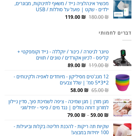
מכשיר אינהלציה נייד / משאף לתינוקות, מבוגרים,
היה:
הוא:
ילדים - שקט | פועל על סוללות / USB
99.00 ₪.
150.00 ₪.
המחיר
המחיר
119.00
₪
180.00
₪
המקורי
הנוכחי
היה:
הוא:
דברים לחמותי
119.00 ₪.
180.00 ₪.
טיונר לגיטרה / כינור / יוקללה - נייד וקומפקטי +
קליפס - לכיוון אקורדים / טונים / תווים
המחיר
המחיר
89.00
₪
119.00
₪
המקורי
הנוכחי
12 מנג'טים מסיליקון - מיוחדים לאפיה ולקינוחים -
היה:
הוא:
2*3*5 סמ' | שלל צבעים
89.00 ₪.
119.00 ₪.
המחיר
המחיר
58.00
₪
65.00
₪
המקורי
הנוכחי
מגן מזרן | מגן שמיכה - ציפה לשמיכת פוך, סדין ניילון
היה:
הוא:
למזרון: דוחה נוזלים | נגד מים / פיפי - יחיד/זוגי
58.00 ₪.
65.00 ₪.
טווח
79.00
₪
–
59.00
₪
מחירים:
שקיות תה ריקות - להכנת חליטה בקלות וביעילות -
100 יחידות במבצע!
עד