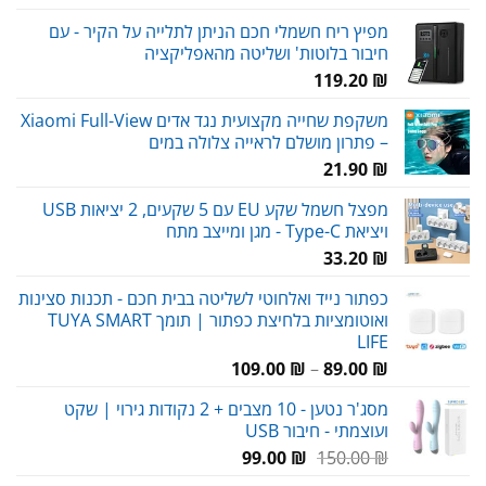
מפיץ ריח חשמלי חכם הניתן לתלייה על הקיר - עם
חיבור בלוטות' ושליטה מהאפליקציה
119.20
₪
משקפת שחייה מקצועית נגד אדים Xiaomi Full-View
– פתרון מושלם לראייה צלולה במים
21.90
₪
מפצל חשמל שקע EU עם 5 שקעים, 2 יציאות USB
ויציאת Type-C - מגן ומייצב מתח
33.20
₪
כפתור נייד ואלחוטי לשליטה בבית חכם - תכנות סצינות
ואוטומציות בלחיצת כפתור | תומך TUYA SMART
LIFE
טווח
109.00
₪
–
89.00
₪
מחירים:
מסג'ר נטען - 10 מצבים + 2 נקודות גירוי | שקט
ועוצמתי - חיבור USB
עד
המחיר
המחיר
99.00
₪
150.00
₪
המקורי
הנוכחי