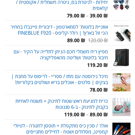
יחידות - לגיטרת בס, גיטרה חשמלית / אקוסטית /
קלאסית
טווח
79.00
₪
–
39.00
₪
מחירים:
אוזניית בלוטות' לסמארטפון - דיבורית פיינבלו במחיר
הכי זול בארץ! | רולר-קליפס - FINEBLUE F920
עד
המחיר
המחיר
89.00
₪
120.00
₪
המקורי
הנוכחי
מפיץ ריח חשמלי חכם הניתן לתלייה על הקיר - עם
היה:
הוא:
חיבור בלוטות' ושליטה מהאפליקציה
89.00 ₪.
120.00 ₪.
119.20
₪
מיכל נירוסטה עם מתז / ספריי - לריסוס על מחבת |
בצקים | סלטים - אוכלים בריא ושולטים בקלוריות!
78.00
₪
כרית למניעת ראש שטוח לתינוק + משטח לאחיזת
בקבוק לתינוק - ב-6 סגנונות
טווח
119.00
₪
–
89.00
₪
מחירים:
אולר / סכין כיס מתקפלת + תופסן לחגורה - לטיולי
קמפינג, מסלולים ושטח - לחיילים מתגייסים
עד