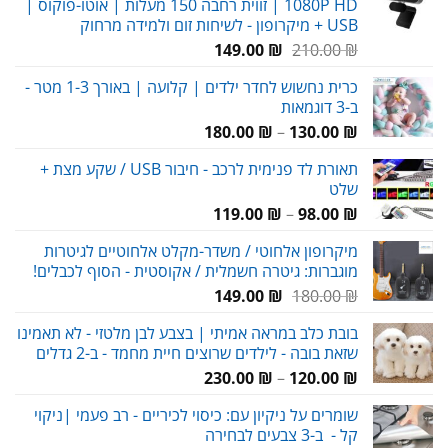
1080P HD | זווית רחבה 150 מעלות | אוטו-פוקוס |
USB + מיקרופון - לשיחות זום ולמידה מרחוק
המחיר
המחיר
149.00
₪
210.00
₪
המקורי
הנוכחי
כרית נחשוש לחדר ילדים | קלועה | באורך 1-3 מטר -
היה:
הוא:
ב-3 דוגמאות
149.00 ₪.
210.00 ₪.
טווח
180.00
₪
–
130.00
₪
מחירים:
תאורת לד פנימית לרכב - חיבור USB / שקע מצת +
שלט
עד
טווח
119.00
₪
–
98.00
₪
מחירים:
מיקרופון אלחוטי / משדר-מקלט אלחוטיים לגיטרות
מוגברות: גיטרה חשמלית / אקוסטית - הסוף לכבלים!
עד
המחיר
המחיר
149.00
₪
180.00
₪
המקורי
הנוכחי
בובת כלב במראה אמיתי | בצבע לבן מלטזי - לא תאמינו
היה:
הוא:
שזאת בובה - לילדים שרוצים חיית מחמד - ב-2 גדלים
149.00 ₪.
180.00 ₪.
טווח
230.00
₪
–
120.00
₪
מחירים:
שומרים על ניקיון עם: כיסוי לכיריים - רב פעמי |ניקוי
קל - ב-3 צבעים לבחירה
עד