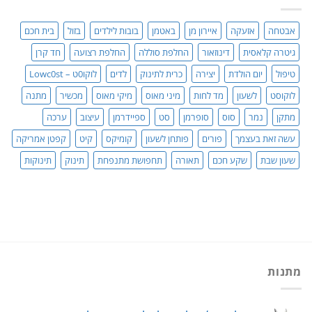
עושים
סדר!
אבטחה
אזעקה
איירון מן
באטמן
בובות לילדים
בזול
בית חכם
גיטרה קלאסית
דינוזאור
החלפת סוללה
החלפת רצועה
חד קרן
טיפול
יום הולדת
יצירה
כרית לתינוק
לדים
לוקו0ט – Lowc0st
לוקוסט
לשעון
מד לחות
מיני מאוס
מיקי מאוס
מכשיר
מתנה
מתקן
נמר
סוס
סופרמן
סט
ספיידרמן
עיצוב
ערכה
עשה זאת בעצמך
פורים
פותחן לשעון
קומיקס
קיט
קפטן אמריקה
שעון שבת
שקע חכם
תאורה
תחפושת מתנפחת
תינוק
תינוקות
מתנות