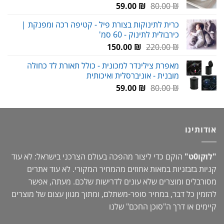
המחיר
המחיר
59.00
₪
80.00
₪
המקורי
הנוכחי
כרית לתינוקות בצורת פיל - קטיפה רכה ומפנקת |
היה:
הוא:
כירבולית לתינוק - 60 סמ'
59.00 ₪.
80.00 ₪.
המחיר
המחיר
150.00
₪
220.00
₪
המקורי
הנוכחי
מאפרת צילינדר למכונית - כולל תאורת לד כחולה
היה:
הוא:
מובנית - אוניברסלית ואיכותית
150.00 ₪.
220.00 ₪.
המחיר
המחיר
59.00
₪
80.00
₪
המקורי
הנוכחי
היה:
הוא:
59.00 ₪.
80.00 ₪.
אודותינו
"לוקו0ט"
הוקם כדי ליצור מהפכה בעולם הצרכני בישראל: לא עוד
קניות בזבזניות במאות אחוזים מהמחיר המקורי. לא עוד אתרים
מסורבלים ומוצרים שלא עונים לדרישות שלכם. מעתה, אפשר
להזמין כל דבר, במחיר סופר-משתלם, ומתוך מגוון עצום של מוצרים
קיימים או דרך ה"
סוכן החכם
" שלנו