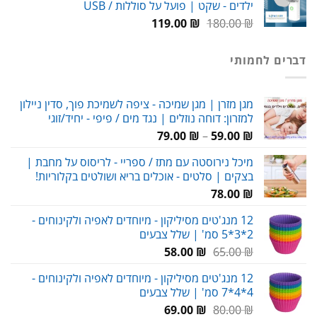
ילדים - שקט | פועל על סוללות / USB
99.00 ₪.
150.00 ₪.
המחיר
המחיר
119.00
₪
180.00
₪
המקורי
הנוכחי
היה:
הוא:
דברים לחמותי
119.00 ₪.
180.00 ₪.
מגן מזרן | מגן שמיכה - ציפה לשמיכת פוך, סדין ניילון
למזרון: דוחה נוזלים | נגד מים / פיפי - יחיד/זוגי
טווח
79.00
₪
–
59.00
₪
מחירים:
מיכל נירוסטה עם מתז / ספריי - לריסוס על מחבת |
בצקים | סלטים - אוכלים בריא ושולטים בקלוריות!
עד
78.00
₪
12 מנג'טים מסיליקון - מיוחדים לאפיה ולקינוחים -
2*3*5 סמ' | שלל צבעים
המחיר
המחיר
58.00
₪
65.00
₪
המקורי
הנוכחי
12 מנג'טים מסיליקון - מיוחדים לאפיה ולקינוחים -
היה:
הוא:
4*4*7 סמ' | שלל צבעים
58.00 ₪.
65.00 ₪.
המחיר
המחיר
69.00
₪
80.00
₪