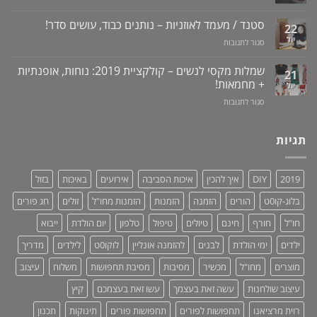
טבעי
ונסיגת
מכשיר
+
לאין-אונות
חניכיים
למניעת
וידאו
סטנד / מעמד לאוזניות – נותנים כבוד, עושים סדר!
/
22
שכחת
בעיות
יול
על
סגור לתגובות
ילדים
זיקפה
סטנד
ברכב:
/
/
מוצר
שמלות מקסי לנשים – קולקציית 2019: נוחות, אופנתיות
21
תערובת
מעמד
גאוני
+ מחמאות!
יול
צמחים
לאוזניות
ומציל
על
סגור לתגובות
–
חיים!
שמלות
נותנים
מקסי
כבוד,
לנשים
תגיות
עושים
–
סדר!
קולקציית
2019:
2019
DIY
איך להכין
איכות הסביבה
אירועים
באיכות
בזול
נוחות,
אופנתיות
בלוג-קו0ט
הורים
הזמנה
הזמנות
הזמנות מחו"ל
זולים
חג פורים
+
מחמאות!
חו"ל
חורף
חינם
טיולים
טיפול
טלפון
יום הולדת
ייבוא
ילדים
ימי הולדת
לבנים
להזמנה אונליין
לוקו0ט
לילדים
מדריך
מוצרים
מחו"ל
מכשיר
מסיבות
מסיבת תחפושות
משלוח
עיצוב
עיצוב שולחנות
עשה זאת בעצמך
עשו זאת בעצמכם
קיץ
רוית מרציאנו
תחפושות לפורים
תחפושות פורים
תינוקות
תכנון