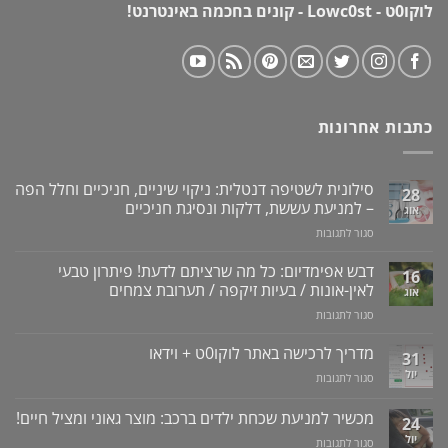
לוקו0ט - Lowc0st - קונים בחכמה באינטרנט!
כתבות אחרונות
סילונית לשטיפה דנטלית: ניקוי שיניים, חניכיים וחלל הפה
28
– למניעת עששת, דלקות ונסיגת חניכיים
אוג
על
סגור לתגובות
סילונית
לשטיפה
דבש אפימדיום: כל מה שרציתם לדעת! פיתרון טבעי
16
דנטלית:
לאין-אונות / בעיות זיקפה / תערובת צמחים
אוג
ניקוי
על
סגור לתגובות
שיניים,
דבש
חניכיים
אפימדיום:
מדריך לרכישה באתר לוקו0ט + וידאו
וחלל
31
כל
הפה
יול
על
סגור לתגובות
מה
–
מדריך
שרציתם
למניעת
לרכישה
מכשיר למניעת שכחת ילדים ברכב: מוצר גאוני ומציל חיים!
לדעת!
עששת,
24
באתר
פיתרון
דלקות
יול
על
סגור לתגובות
לוקו0ט