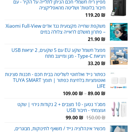
מפיץ ריח חשמלי חכם הניתן לתלייה על הקיר - עם
חיבור בלוטות' ושליטה מהאפליקציה
119.20
₪
משקפת שחייה מקצועית נגד אדים Xiaomi Full-View
– פתרון מושלם לראייה צלולה במים
21.90
₪
מפצל חשמל שקע EU עם 5 שקעים, 2 יציאות USB
ויציאת Type-C - מגן ומייצב מתח
33.20
₪
כפתור נייד ואלחוטי לשליטה בבית חכם - תכנות סצינות
ואוטומציות בלחיצת כפתור | תומך TUYA SMART
LIFE
טווח
109.00
₪
–
89.00
₪
מחירים:
מסג'ר נטען - 10 מצבים + 2 נקודות גירוי | שקט
ועוצמתי - חיבור USB
עד
המחיר
המחיר
99.00
₪
150.00
₪
המקורי
הנוכחי
מכשיר אינהלציה נייד / משאף לתינוקות, מבוגרים,
היה:
הוא: