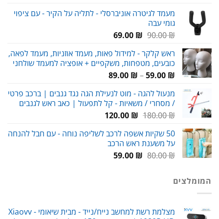
המקורי
הנוכחי
מעמד לגיטרה אוניברסלי - לתליה על הקיר - עם ציפוי
היה:
הוא:
גומי עבה
69.00 ₪.
80.00 ₪.
המחיר
המחיר
69.00
₪
90.00
₪
המקורי
הנוכחי
ראש קלקר - למידול פאות, מעמד אוזניות, מעמד לפאה,
היה:
הוא:
כובעים, מטפחות, משקפיים + אופציה למעמד שולחני
69.00 ₪.
90.00 ₪.
טווח
89.00
₪
–
59.00
₪
מחירים:
מנעול להגה - מוט לנעילת הגה נגד גנבים | ברכב פרטי
/ מסחרי / משאיות - קל לתפעול | כאב ראש לגנבים
עד
המחיר
המחיר
120.00
₪
180.00
₪
המקורי
הנוכחי
50 שקיות אשפה לרכב לשליפה נוחה - עם חבל להנחה
היה:
הוא:
על משענת ראש הרכב
120.00 ₪.
180.00 ₪.
המחיר
המחיר
59.00
₪
80.00
₪
המקורי
הנוכחי
היה:
הוא:
המומלצים
59.00 ₪.
80.00 ₪.
מצלמת רשת למחשב נייח/נייד - מבית שיאומי Xiaovv -