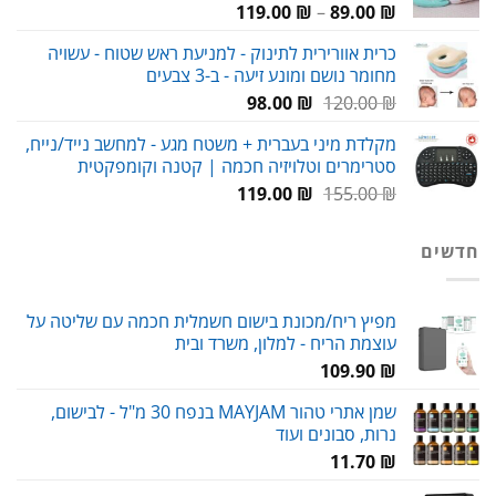
טווח
119.00
₪
–
89.00
₪
מחירים:
כרית אוורירית לתינוק - למניעת ראש שטוח - עשויה
מחומר נושם ומונע זיעה - ב-3 צבעים
עד
המחיר
המחיר
98.00
₪
120.00
₪
המקורי
הנוכחי
מקלדת מיני בעברית + משטח מגע - למחשב נייד/נייח,
היה:
הוא:
סטרימרים וטלויזיה חכמה | קטנה וקומפקטית
98.00 ₪.
120.00 ₪.
המחיר
המחיר
119.00
₪
155.00
₪
המקורי
הנוכחי
היה:
הוא:
חדשים
119.00 ₪.
155.00 ₪.
מפיץ ריח/מכונת בישום חשמלית חכמה עם שליטה על
עוצמת הריח - למלון, משרד ובית
109.90
₪
שמן אתרי טהור MAYJAM בנפח 30 מ"ל - לבישום,
נרות, סבונים ועוד
11.70
₪