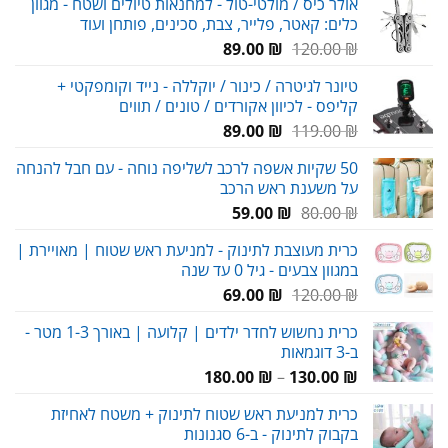
אולר כיס / מולטי-טול - למחנאות טיולים ושטח - מגוון
כלים: קאטר, פלייר, צבת, סכינים, פותחן ועוד
המחיר
המחיר
89.00
₪
120.00
₪
המקורי
הנוכחי
טיונר לגיטרה / כינור / יוקללה - נייד וקומפקטי +
היה:
הוא:
קליפס - לכיוון אקורדים / טונים / תווים
89.00 ₪.
120.00 ₪.
המחיר
המחיר
89.00
₪
119.00
₪
המקורי
הנוכחי
50 שקיות אשפה לרכב לשליפה נוחה - עם חבל להנחה
היה:
הוא:
על משענת ראש הרכב
89.00 ₪.
119.00 ₪.
המחיר
המחיר
59.00
₪
80.00
₪
המקורי
הנוכחי
כרית מעוצבת לתינוק - למניעת ראש שטוח | מאויירת |
היה:
הוא:
במגוון צבעים - גיל 0 עד שנה
59.00 ₪.
80.00 ₪.
המחיר
המחיר
69.00
₪
120.00
₪
המקורי
הנוכחי
כרית נחשוש לחדר ילדים | קלועה | באורך 1-3 מטר -
היה:
הוא:
ב-3 דוגמאות
69.00 ₪.
120.00 ₪.
טווח
180.00
₪
–
130.00
₪
מחירים:
כרית למניעת ראש שטוח לתינוק + משטח לאחיזת
בקבוק לתינוק - ב-6 סגנונות
עד