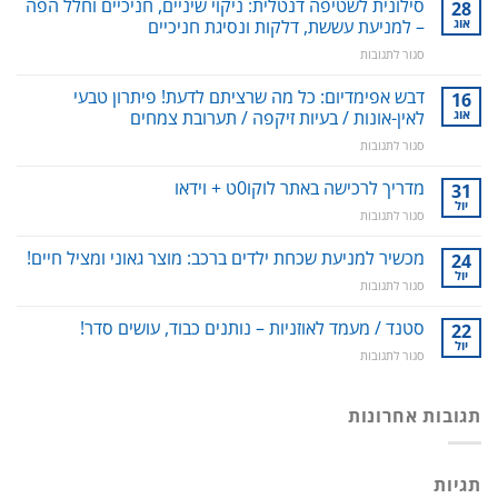
סילונית לשטיפה דנטלית: ניקוי שיניים, חניכיים וחלל הפה
28
אוג
– למניעת עששת, דלקות ונסיגת חניכיים
על
סגור לתגובות
סילונית
לשטיפה
דבש אפימדיום: כל מה שרציתם לדעת! פיתרון טבעי
16
דנטלית:
אוג
לאין-אונות / בעיות זיקפה / תערובת צמחים
ניקוי
על
סגור לתגובות
שיניים,
דבש
חניכיים
אפימדיום:
מדריך לרכישה באתר לוקו0ט + וידאו
וחלל
31
כל
הפה
יול
על
סגור לתגובות
מה
–
מדריך
שרציתם
למניעת
לרכישה
מכשיר למניעת שכחת ילדים ברכב: מוצר גאוני ומציל חיים!
24
לדעת!
עששת,
באתר
יול
פיתרון
דלקות
על
סגור לתגובות
לוקו0ט
טבעי
ונסיגת
מכשיר
+
לאין-אונות
חניכיים
למניעת
סטנד / מעמד לאוזניות – נותנים כבוד, עושים סדר!
22
וידאו
/
שכחת
יול
בעיות
על
סגור לתגובות
ילדים
זיקפה
סטנד
ברכב:
/
/
מוצר
תערובת
מעמד
תגובות אחרונות
גאוני
צמחים
לאוזניות
ומציל
–
חיים!
נותנים
תגיות
כבוד,