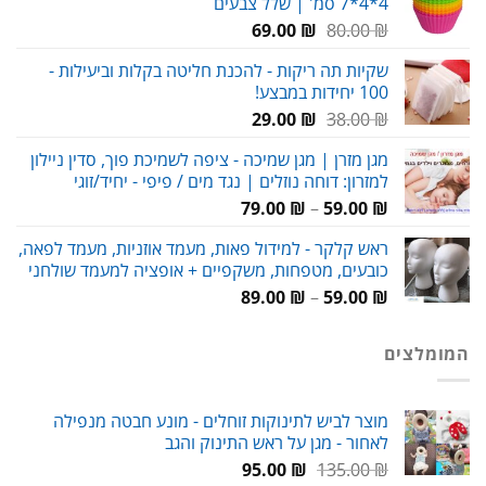
4*4*7 סמ' | שלל צבעים
המחיר
המחיר
69.00
₪
80.00
₪
המקורי
הנוכחי
שקיות תה ריקות - להכנת חליטה בקלות וביעילות -
היה:
הוא:
100 יחידות במבצע!
69.00 ₪.
80.00 ₪.
המחיר
המחיר
29.00
₪
38.00
₪
המקורי
הנוכחי
מגן מזרן | מגן שמיכה - ציפה לשמיכת פוך, סדין ניילון
היה:
הוא:
למזרון: דוחה נוזלים | נגד מים / פיפי - יחיד/זוגי
29.00 ₪.
38.00 ₪.
טווח
79.00
₪
–
59.00
₪
מחירים:
ראש קלקר - למידול פאות, מעמד אוזניות, מעמד לפאה,
כובעים, מטפחות, משקפיים + אופציה למעמד שולחני
עד
טווח
89.00
₪
–
59.00
₪
מחירים:
המומלצים
עד
מוצר לביש לתינוקות זוחלים - מונע חבטה מנפילה
לאחור - מגן על ראש התינוק והגב
המחיר
המחיר
95.00
₪
135.00
₪