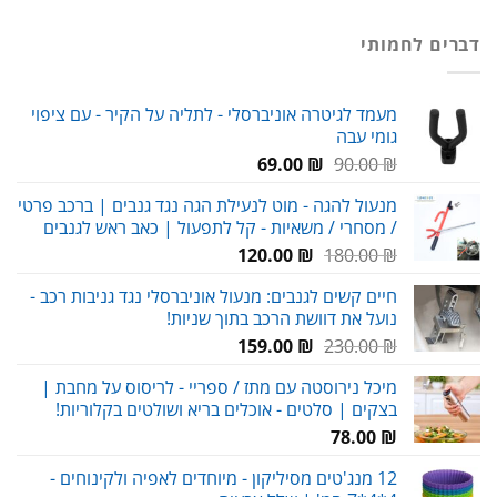
המקורי
הנוכחי
היה:
הוא:
דברים לחמותי
119.00 ₪.
180.00 ₪.
מעמד לגיטרה אוניברסלי - לתליה על הקיר - עם ציפוי
גומי עבה
המחיר
המחיר
69.00
₪
90.00
₪
המקורי
הנוכחי
מנעול להגה - מוט לנעילת הגה נגד גנבים | ברכב פרטי
היה:
הוא:
/ מסחרי / משאיות - קל לתפעול | כאב ראש לגנבים
69.00 ₪.
90.00 ₪.
המחיר
המחיר
120.00
₪
180.00
₪
המקורי
הנוכחי
חיים קשים לגנבים: מנעול אוניברסלי נגד גניבות רכב -
היה:
הוא:
נועל את דוושת הרכב בתוך שניות!
120.00 ₪.
180.00 ₪.
המחיר
המחיר
159.00
₪
230.00
₪
המקורי
הנוכחי
מיכל נירוסטה עם מתז / ספריי - לריסוס על מחבת |
היה:
הוא:
בצקים | סלטים - אוכלים בריא ושולטים בקלוריות!
159.00 ₪.
230.00 ₪.
78.00
₪
12 מנג'טים מסיליקון - מיוחדים לאפיה ולקינוחים -