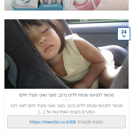
הפה – למניעת עששת, דלקות ונסיגת חניכיים מי
[...]
כתובת מקוצרת:
https://lowc0st.co.il/8K6
המשך קריאה
→
24
יול
מכשיר למניעת שכחת ילדים ברכב: מוצר גאוני ומציל חיים!
מכשיר למניעת שכחת ילדים ברכב: מוצר גאוני ומציל חיים! לאור ריבוי
המקרים בשנים האחרונות של [...]
כתובת מקוצרת:
https://lowc0st.co.il/IE8