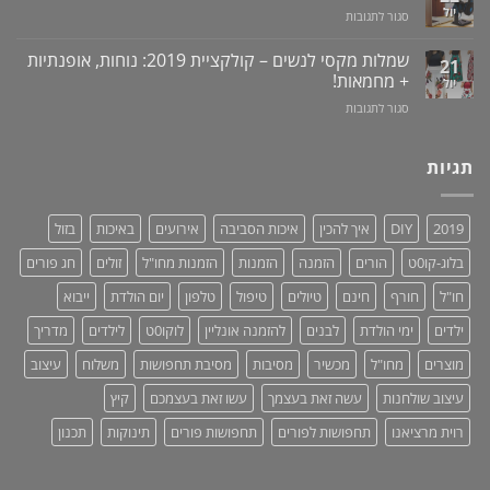
בעיות
יול
על
סגור לתגובות
ילדים
זיקפה
סטנד
ברכב:
/
/
מוצר
שמלות מקסי לנשים – קולקציית 2019: נוחות, אופנתיות
21
תערובת
מעמד
גאוני
+ מחמאות!
יול
צמחים
לאוזניות
ומציל
על
סגור לתגובות
–
חיים!
שמלות
נותנים
מקסי
כבוד,
לנשים
תגיות
עושים
–
סדר!
קולקציית
2019:
2019
DIY
איך להכין
איכות הסביבה
אירועים
באיכות
בזול
נוחות,
אופנתיות
בלוג-קו0ט
הורים
הזמנה
הזמנות
הזמנות מחו"ל
זולים
חג פורים
+
מחמאות!
חו"ל
חורף
חינם
טיולים
טיפול
טלפון
יום הולדת
ייבוא
ילדים
ימי הולדת
לבנים
להזמנה אונליין
לוקו0ט
לילדים
מדריך
מוצרים
מחו"ל
מכשיר
מסיבות
מסיבת תחפושות
משלוח
עיצוב
עיצוב שולחנות
עשה זאת בעצמך
עשו זאת בעצמכם
קיץ
רוית מרציאנו
תחפושות לפורים
תחפושות פורים
תינוקות
תכנון