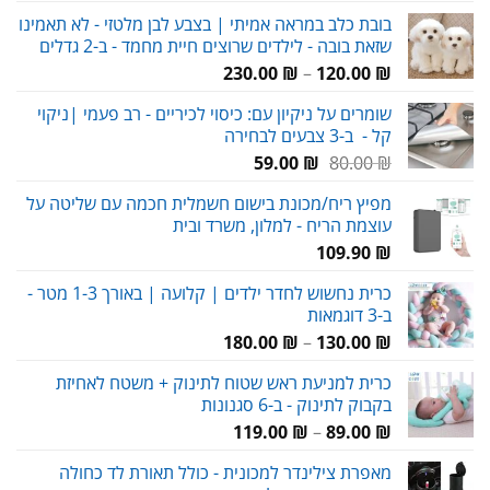
המקורי
הנוכחי
בובת כלב במראה אמיתי | בצבע לבן מלטזי - לא תאמינו
היה:
הוא:
שזאת בובה - לילדים שרוצים חיית מחמד - ב-2 גדלים
95.00 ₪.
135.00 ₪.
טווח
230.00
₪
–
120.00
₪
מחירים:
שומרים על ניקיון עם: כיסוי לכיריים - רב פעמי |ניקוי
קל - ב-3 צבעים לבחירה
עד
המחיר
המחיר
59.00
₪
80.00
₪
המקורי
הנוכחי
מפיץ ריח/מכונת בישום חשמלית חכמה עם שליטה על
היה:
הוא:
עוצמת הריח - למלון, משרד ובית
59.00 ₪.
80.00 ₪.
109.90
₪
כרית נחשוש לחדר ילדים | קלועה | באורך 1-3 מטר -
ב-3 דוגמאות
טווח
180.00
₪
–
130.00
₪
מחירים:
כרית למניעת ראש שטוח לתינוק + משטח לאחיזת
בקבוק לתינוק - ב-6 סגנונות
עד
טווח
119.00
₪
–
89.00
₪
מחירים:
מאפרת צילינדר למכונית - כולל תאורת לד כחולה