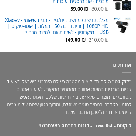
מובנית - אוניברסלית ואיכותית
עד
המחיר
המחיר
59.00
₪
80.00
₪
המקורי
הנוכחי
מצלמת רשת למחשב נייח/נייד - מבית שיאומי Xiaovv -
היה:
הוא:
1080P HD | זווית רחבה 150 מעלות | אוטו-פוקוס |
59.00 ₪.
80.00 ₪.
USB + מיקרופון - לשיחות זום ולמידה מרחוק
המחיר
המחיר
149.00
₪
210.00
₪
המקורי
הנוכחי
היה:
הוא:
149.00 ₪.
210.00 ₪.
אודותינו
"לוקו0ט"
הוקם כדי ליצור מהפכה בעולם הצרכני בישראל: לא עוד
קניות בזבזניות במאות אחוזים מהמחיר המקורי. לא עוד אתרים
מסורבלים ומוצרים שלא עונים לדרישות שלכם. מעתה, אפשר
להזמין כל דבר, במחיר סופר-משתלם, ומתוך מגוון עצום של מוצרים
קיימים או דרך ה"
סוכן החכם
" שלנו
לוקו0ט - Lowc0st - קונים בחכמה באינטרנט!