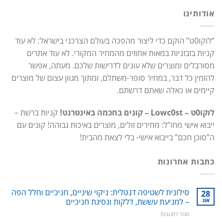
אודותינו
“לוקו0ט” הוקם כדי ליצור מהפכה בעולם הצרכני בישראל: לא עוד
קניות בזבזניות במאות אחוזים מהמחיר המקורי. לא עוד אתרים
מסורבלים ומוצרים שלא עונים לדרישות שלכם. מעתה, אפשר
להזמין כל דבר, במחיר סופר-משתלם, ומתוך מגוון עצום של מוצרים
קיימים או כאלה שאתם דרשתם.
לוקו0ט – Lowc0st – קונים בחכמה באינטרנט!
קניות ברשת –
ייבוא אישי מחו”ל: מחירים זולים, מוצרים באיכות גבוהה! קונים עם
ה”סוכן חכם” בייבוא אישי- בלי לצאת מהבית!
כתבות אחרונות
סילונית לשטיפה דנטלית: ניקוי שיניים, חניכיים וחלל הפה
28
אוג
– למניעת עששת, דלקות ונסיגת חניכיים
על
סגור לתגובות
סילונית