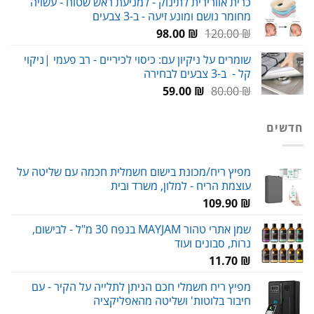
כרית אוורירית לתינוק - למניעת ראש שטוח - עשויה
מחומר נושם ומונע זיעה - ב-3 צבעים
עד
המחיר
המחיר
98.00
₪
120.00
₪
המקורי
הנוכחי
שומרים על ניקיון עם: כיסוי לכיריים - רב פעמי |ניקוי
היה:
הוא:
קל - ב-3 צבעים לבחירה
98.00 ₪.
120.00 ₪.
המחיר
המחיר
59.00
₪
80.00
₪
המקורי
הנוכחי
היה:
הוא:
חדשים
59.00 ₪.
80.00 ₪.
מפיץ ריח/מכונת בישום חשמלית חכמה עם שליטה על
עוצמת הריח - למלון, משרד ובית
109.90
₪
שמן אתרי טהור MAYJAM בנפח 30 מ"ל - לבישום,
נרות, סבונים ועוד
11.70
₪
מפיץ ריח חשמלי חכם הניתן לתלייה על הקיר - עם
חיבור בלוטות' ושליטה מהאפליקציה