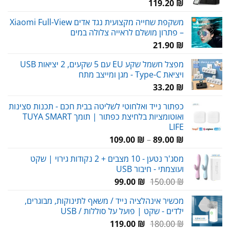
119.20
₪
משקפת שחייה מקצועית נגד אדים Xiaomi Full-View
– פתרון מושלם לראייה צלולה במים
21.90
₪
מפצל חשמל שקע EU עם 5 שקעים, 2 יציאות USB
ויציאת Type-C - מגן ומייצב מתח
33.20
₪
כפתור נייד ואלחוטי לשליטה בבית חכם - תכנות סצינות
ואוטומציות בלחיצת כפתור | תומך TUYA SMART
LIFE
טווח
109.00
₪
–
89.00
₪
מחירים:
מסג'ר נטען - 10 מצבים + 2 נקודות גירוי | שקט
ועוצמתי - חיבור USB
עד
המחיר
המחיר
99.00
₪
150.00
₪
המקורי
הנוכחי
מכשיר אינהלציה נייד / משאף לתינוקות, מבוגרים,
היה:
הוא:
ילדים - שקט | פועל על סוללות / USB
99.00 ₪.
150.00 ₪.
המחיר
המחיר
119.00
₪
180.00
₪