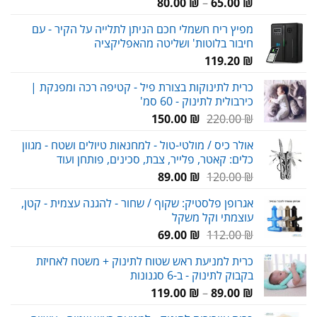
טווח
80.00
₪
–
65.00
₪
מחירים:
מפיץ ריח חשמלי חכם הניתן לתלייה על הקיר - עם
חיבור בלוטות' ושליטה מהאפליקציה
עד
119.20
₪
כרית לתינוקות בצורת פיל - קטיפה רכה ומפנקת |
כירבולית לתינוק - 60 סמ'
המחיר
המחיר
150.00
₪
220.00
₪
המקורי
הנוכחי
אולר כיס / מולטי-טול - למחנאות טיולים ושטח - מגוון
היה:
הוא:
כלים: קאטר, פלייר, צבת, סכינים, פותחן ועוד
150.00 ₪.
220.00 ₪.
המחיר
המחיר
89.00
₪
120.00
₪
המקורי
הנוכחי
אגרופן פלסטיק: שקוף / שחור - להגנה עצמית - קטן,
היה:
הוא:
עוצמתי וקל משקל
89.00 ₪.
120.00 ₪.
המחיר
המחיר
69.00
₪
112.00
₪
המקורי
הנוכחי
כרית למניעת ראש שטוח לתינוק + משטח לאחיזת
היה:
הוא:
בקבוק לתינוק - ב-6 סגנונות
69.00 ₪.
112.00 ₪.
טווח
119.00
₪
–
89.00
₪
מחירים: