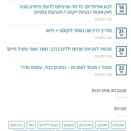
לשטיפה
דבש אפימדיום: כל מה שרציתם לדעת! פיתרון טבעי
16
דנטלית:
אוג
לאין-אונות / בעיות זיקפה / תערובת צמחים
ניקוי
על
סגור לתגובות
שיניים,
דבש
חניכיים
אפימדיום:
מדריך לרכישה באתר לוקו0ט + וידאו
וחלל
31
כל
הפה
יול
על
סגור לתגובות
מה
–
מדריך
שרציתם
למניעת
לרכישה
מכשיר למניעת שכחת ילדים ברכב: מוצר גאוני ומציל חיים!
24
לדעת!
עששת,
באתר
יול
פיתרון
דלקות
על
סגור לתגובות
לוקו0ט
טבעי
ונסיגת
מכשיר
+
לאין-אונות
חניכיים
למניעת
סטנד / מעמד לאוזניות – נותנים כבוד, עושים סדר!
22
וידאו
/
שכחת
יול
בעיות
על
סגור לתגובות
ילדים
זיקפה
סטנד
ברכב:
/
/
מוצר
תערובת
מעמד
תגובות אחרונות
גאוני
צמחים
לאוזניות
ומציל
–
חיים!
נותנים
תגיות
כבוד,
עושים
סדר!
אבטחה
אזעקה
איירון מן
באטמן
בובות לילדים
בזול
בית חכם