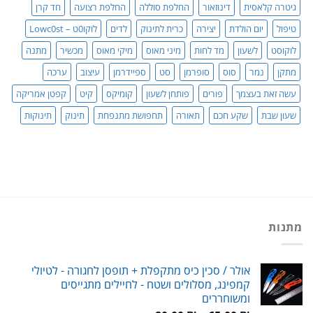
גיטרה קלאסית
דינוזאור
החלפת סוללה
החלפת רצועה
חד קרן
טיפול
יום הולדת
יצירה
כרית לתינוק
לדים
לוקו0ט – Lowc0st
לוקוסט
לשעון
מד לחות
מיני מאוס
מיקי מאוס
מכשיר
מתנה
מתקן
נמר
סוס
סופרמן
סט
ספיידרמן
עיצוב
ערכה
עשה זאת בעצמך
פורים
פותחן לשעון
קומיקס
קיט
קפטן אמריקה
שעון שבת
שקע חכם
תאורה
תחפושת מתנפחת
תינוק
תינוקות
מתנות
אולר / סכין כיס מתקפלת + תופסן לחגורה - לטיולי
קמפינג, מסלולים ושטח - לחיילים מתגייסים
ומשוחררים