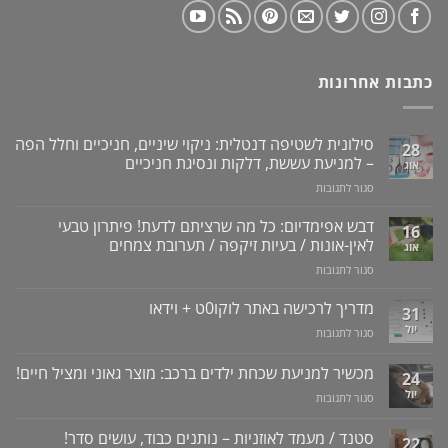
כתבות אחרונות
סילונית לשטיפה דנטלית: ניקוי שיניים, חניכיים וחלל הפה
28
– למניעת עששת, דלקות ונסיגת חניכיים
אוג
על
סגור לתגובות
סילונית
לשטיפה
דבש אפימדיום: כל מה שרציתם לדעת! פיתרון טבעי
16
דנטלית:
לאין-אונות / בעיות זיקפה / תערובת צמחים
אוג
ניקוי
על
סגור לתגובות
שיניים,
דבש
חניכיים
אפימדיום:
מדריך לרכישה באתר לוקו0ט + וידאו
וחלל
31
כל
הפה
יול
על
סגור לתגובות
מה
–
מדריך
שרציתם
למניעת
לרכישה
מכשיר למניעת שכחת ילדים ברכב: מוצר גאוני ומציל חיים!
לדעת!
עששת,
24
באתר
פיתרון
דלקות
יול
על
סגור לתגובות
לוקו0ט
טבעי
ונסיגת
מכשיר
+
לאין-אונות
חניכיים
למניעת
וידאו
סטנד / מעמד לאוזניות – נותנים כבוד, עושים סדר!
/
22
שכחת