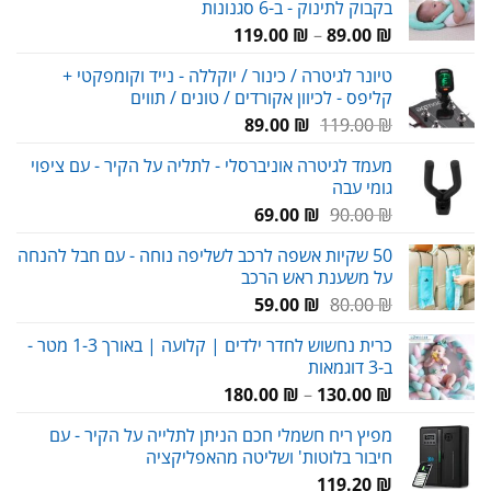
בקבוק לתינוק - ב-6 סגנונות
טווח
119.00
₪
–
89.00
₪
מחירים:
טיונר לגיטרה / כינור / יוקללה - נייד וקומפקטי +
קליפס - לכיוון אקורדים / טונים / תווים
עד
המחיר
המחיר
89.00
₪
119.00
₪
המקורי
הנוכחי
מעמד לגיטרה אוניברסלי - לתליה על הקיר - עם ציפוי
היה:
הוא:
גומי עבה
89.00 ₪.
119.00 ₪.
המחיר
המחיר
69.00
₪
90.00
₪
המקורי
הנוכחי
50 שקיות אשפה לרכב לשליפה נוחה - עם חבל להנחה
היה:
הוא:
על משענת ראש הרכב
69.00 ₪.
90.00 ₪.
המחיר
המחיר
59.00
₪
80.00
₪
המקורי
הנוכחי
כרית נחשוש לחדר ילדים | קלועה | באורך 1-3 מטר -
היה:
הוא:
ב-3 דוגמאות
59.00 ₪.
80.00 ₪.
טווח
180.00
₪
–
130.00
₪
מחירים:
מפיץ ריח חשמלי חכם הניתן לתלייה על הקיר - עם
חיבור בלוטות' ושליטה מהאפליקציה
עד
119.20
₪