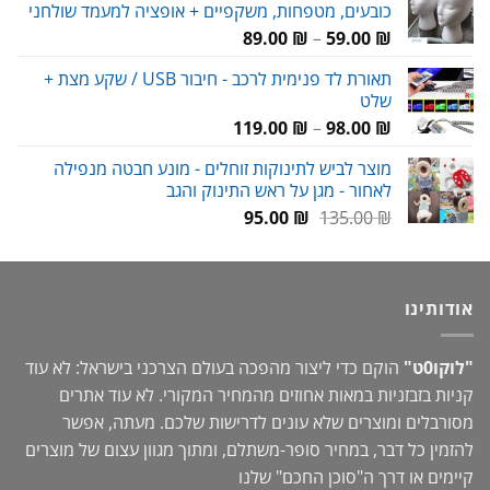
כובעים, מטפחות, משקפיים + אופציה למעמד שולחני
98.00 ₪.
110.00 ₪.
טווח
89.00
₪
–
59.00
₪
מחירים:
תאורת לד פנימית לרכב - חיבור USB / שקע מצת +
שלט
עד
טווח
119.00
₪
–
98.00
₪
מחירים:
מוצר לביש לתינוקות זוחלים - מונע חבטה מנפילה
לאחור - מגן על ראש התינוק והגב
עד
המחיר
המחיר
95.00
₪
135.00
₪
המקורי
הנוכחי
היה:
הוא:
95.00 ₪.
135.00 ₪.
אודותינו
"לוקו0ט"
הוקם כדי ליצור מהפכה בעולם הצרכני בישראל: לא עוד
קניות בזבזניות במאות אחוזים מהמחיר המקורי. לא עוד אתרים
מסורבלים ומוצרים שלא עונים לדרישות שלכם. מעתה, אפשר
להזמין כל דבר, במחיר סופר-משתלם, ומתוך מגוון עצום של מוצרים
קיימים או דרך ה"
סוכן החכם
" שלנו