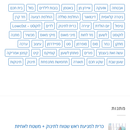
סדר!
אבטחה
אזעקה
איירון מן
באטמן
בובות לילדים
בזול
בית חכם
גיטרה קלאסית
דינוזאור
החלפת סוללה
החלפת רצועה
חד קרן
טיפול
יום הולדת
יצירה
כרית לתינוק
לדים
לוקו0ט – Lowc0st
לוקוסט
לשעון
מד לחות
מיני מאוס
מיקי מאוס
מכשיר
מתנה
מתקן
נמר
סוס
סופרמן
סט
ספיידרמן
עיצוב
ערכה
עשה זאת בעצמך
פורים
פותחן לשעון
קומיקס
קיט
קפטן אמריקה
שעון שבת
שקע חכם
תאורה
תחפושת מתנפחת
תינוק
תינוקות
מתנות
כרית למניעת ראש שטוח לתינוק + משטח לאחיזת