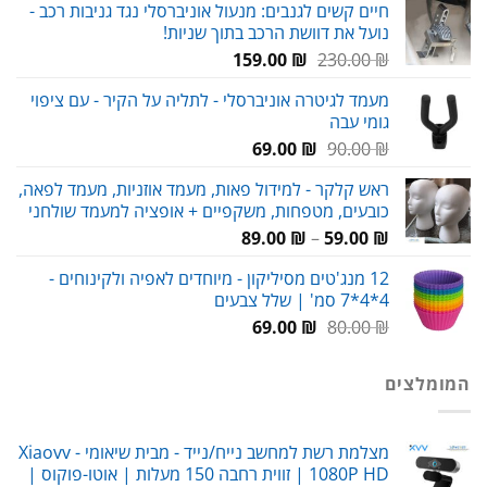
חיים קשים לגנבים: מנעול אוניברסלי נגד גניבות רכב -
היה:
הוא:
נועל את דוושת הרכב בתוך שניות!
89.00 ₪.
119.00 ₪.
המחיר
המחיר
159.00
₪
230.00
₪
המקורי
הנוכחי
מעמד לגיטרה אוניברסלי - לתליה על הקיר - עם ציפוי
היה:
הוא:
גומי עבה
159.00 ₪.
230.00 ₪.
המחיר
המחיר
69.00
₪
90.00
₪
המקורי
הנוכחי
ראש קלקר - למידול פאות, מעמד אוזניות, מעמד לפאה,
היה:
הוא:
כובעים, מטפחות, משקפיים + אופציה למעמד שולחני
69.00 ₪.
90.00 ₪.
טווח
89.00
₪
–
59.00
₪
מחירים:
12 מנג'טים מסיליקון - מיוחדים לאפיה ולקינוחים -
4*4*7 סמ' | שלל צבעים
עד
המחיר
המחיר
69.00
₪
80.00
₪
המקורי
הנוכחי
היה:
הוא:
המומלצים
69.00 ₪.
80.00 ₪.
מצלמת רשת למחשב נייח/נייד - מבית שיאומי Xiaovv -
1080P HD | זווית רחבה 150 מעלות | אוטו-פוקוס |