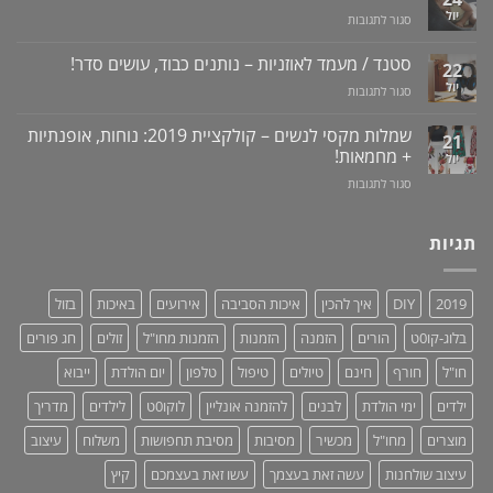
באתר
פיתרון
דלקות
יול
על
סגור לתגובות
לוקו0ט
טבעי
ונסיגת
מכשיר
+
לאין-אונות
חניכיים
למניעת
וידאו
סטנד / מעמד לאוזניות – נותנים כבוד, עושים סדר!
/
22
שכחת
בעיות
יול
על
סגור לתגובות
ילדים
זיקפה
סטנד
ברכב:
/
/
מוצר
שמלות מקסי לנשים – קולקציית 2019: נוחות, אופנתיות
21
תערובת
מעמד
גאוני
+ מחמאות!
יול
צמחים
לאוזניות
ומציל
על
סגור לתגובות
–
חיים!
שמלות
נותנים
מקסי
כבוד,
לנשים
תגיות
עושים
–
סדר!
קולקציית
2019:
2019
DIY
איך להכין
איכות הסביבה
אירועים
באיכות
בזול
נוחות,
אופנתיות
בלוג-קו0ט
הורים
הזמנה
הזמנות
הזמנות מחו"ל
זולים
חג פורים
+
מחמאות!
חו"ל
חורף
חינם
טיולים
טיפול
טלפון
יום הולדת
ייבוא
ילדים
ימי הולדת
לבנים
להזמנה אונליין
לוקו0ט
לילדים
מדריך
מוצרים
מחו"ל
מכשיר
מסיבות
מסיבת תחפושות
משלוח
עיצוב
עיצוב שולחנות
עשה זאת בעצמך
עשו זאת בעצמכם
קיץ