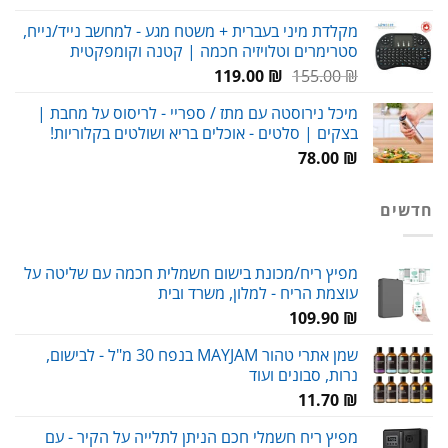
מקלדת מיני בעברית + משטח מגע - למחשב נייד/נייח,
סטרימרים וטלויזיה חכמה | קטנה וקומפקטית
המחיר
המחיר
119.00
₪
155.00
₪
המקורי
הנוכחי
מיכל נירוסטה עם מתז / ספריי - לריסוס על מחבת |
היה:
הוא:
בצקים | סלטים - אוכלים בריא ושולטים בקלוריות!
119.00 ₪.
155.00 ₪.
78.00
₪
חדשים
מפיץ ריח/מכונת בישום חשמלית חכמה עם שליטה על
עוצמת הריח - למלון, משרד ובית
109.90
₪
שמן אתרי טהור MAYJAM בנפח 30 מ"ל - לבישום,
נרות, סבונים ועוד
11.70
₪
מפיץ ריח חשמלי חכם הניתן לתלייה על הקיר - עם