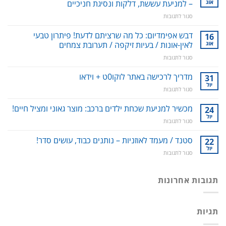
אוג
– למניעת עששת, דלקות ונסיגת חניכיים
על
סגור לתגובות
סילונית
לשטיפה
דבש אפימדיום: כל מה שרציתם לדעת! פיתרון טבעי
16
דנטלית:
אוג
לאין-אונות / בעיות זיקפה / תערובת צמחים
ניקוי
על
סגור לתגובות
שיניים,
דבש
חניכיים
אפימדיום:
מדריך לרכישה באתר לוקו0ט + וידאו
וחלל
31
כל
הפה
יול
על
סגור לתגובות
מה
–
מדריך
שרציתם
למניעת
לרכישה
מכשיר למניעת שכחת ילדים ברכב: מוצר גאוני ומציל חיים!
24
לדעת!
עששת,
באתר
יול
פיתרון
דלקות
על
סגור לתגובות
לוקו0ט
טבעי
ונסיגת
מכשיר
+
לאין-אונות
חניכיים
למניעת
סטנד / מעמד לאוזניות – נותנים כבוד, עושים סדר!
22
וידאו
/
שכחת
יול
בעיות
על
סגור לתגובות
ילדים
זיקפה
סטנד
ברכב:
/
/
מוצר
תערובת
מעמד
תגובות אחרונות
גאוני
צמחים
לאוזניות
ומציל
–
חיים!
נותנים
תגיות
כבוד,
עושים