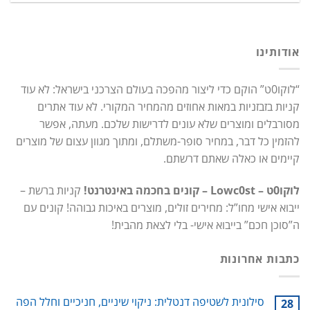
אודותינו
“לוקו0ט” הוקם כדי ליצור מהפכה בעולם הצרכני בישראל: לא עוד
קניות בזבזניות במאות אחוזים מהמחיר המקורי. לא עוד אתרים
מסורבלים ומוצרים שלא עונים לדרישות שלכם. מעתה, אפשר
להזמין כל דבר, במחיר סופר-משתלם, ומתוך מגוון עצום של מוצרים
קיימים או כאלה שאתם דרשתם.
לוקו0ט – Lowc0st – קונים בחכמה באינטרנט!
קניות ברשת –
ייבוא אישי מחו”ל: מחירים זולים, מוצרים באיכות גבוהה! קונים עם
ה”סוכן חכם” בייבוא אישי- בלי לצאת מהבית!
כתבות אחרונות
סילונית לשטיפה דנטלית: ניקוי שיניים, חניכיים וחלל הפה
28