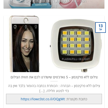
הפה – למניעת עששת, דלקות ונסיגת חניכיים מי
[...]
כתובת מקוצרת:
https://lowc0st.co.il/8K6
המשך קריאה
→
13
יול
צילום ללא פרקינסון – 5 גאדג’טים שישדרגו לכם את חווית הצילום
צילום ללא פרקינסון – הבהרה : הכותרת נכתבה בהומור בלבד ואין בה
כדי לפגוע חלילה, [...]
כתובת מקוצרת:
https://lowc0st.co.il/OQgWt