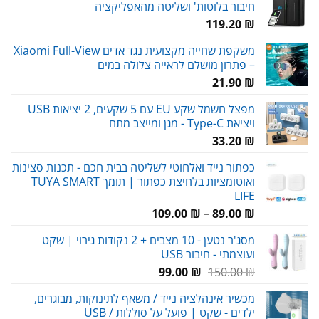
חיבור בלוטות' ושליטה מהאפליקציה
119.20
₪
משקפת שחייה מקצועית נגד אדים Xiaomi Full-View
– פתרון מושלם לראייה צלולה במים
21.90
₪
מפצל חשמל שקע EU עם 5 שקעים, 2 יציאות USB
ויציאת Type-C - מגן ומייצב מתח
33.20
₪
כפתור נייד ואלחוטי לשליטה בבית חכם - תכנות סצינות
ואוטומציות בלחיצת כפתור | תומך TUYA SMART
LIFE
טווח
109.00
₪
–
89.00
₪
מחירים:
מסג'ר נטען - 10 מצבים + 2 נקודות גירוי | שקט
ועוצמתי - חיבור USB
עד
המחיר
המחיר
99.00
₪
150.00
₪
המקורי
הנוכחי
מכשיר אינהלציה נייד / משאף לתינוקות, מבוגרים,
היה:
הוא:
ילדים - שקט | פועל על סוללות / USB
99.00 ₪.
150.00 ₪.