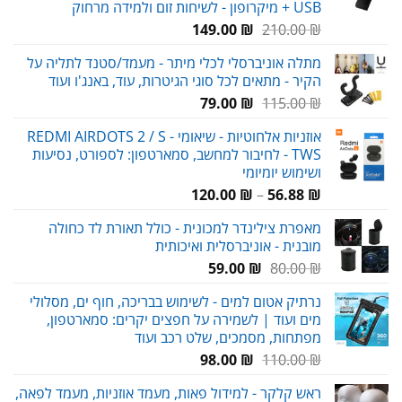
USB + מיקרופון - לשיחות זום ולמידה מרחוק
המחיר
המחיר
149.00
₪
210.00
₪
המקורי
הנוכחי
מתלה אוניברסלי לכלי מיתר - מעמד/סטנד לתליה על
היה:
הוא:
הקיר - מתאים לכל סוגי הגיטרות, עוד, באנג'ו ועוד
149.00 ₪.
210.00 ₪.
המחיר
המחיר
79.00
₪
115.00
₪
המקורי
הנוכחי
אוזניות אלחוטיות - שיאומי REDMI AIRDOTS 2 / S -
היה:
הוא:
TWS - לחיבור למחשב, סמארטפון: לספורט, נסיעות
79.00 ₪.
115.00 ₪.
ושימוש יומיומי
טווח
120.00
₪
–
56.88
₪
מחירים:
מאפרת צילינדר למכונית - כולל תאורת לד כחולה
מובנית - אוניברסלית ואיכותית
עד
המחיר
המחיר
59.00
₪
80.00
₪
המקורי
הנוכחי
נרתיק אטום למים - לשימוש בבריכה, חוף ים, מסלולי
היה:
הוא:
מים ועוד | לשמירה על חפצים יקרים: סמארטפון,
59.00 ₪.
80.00 ₪.
מפתחות, מסמכים, שלט רכב ועוד
המחיר
המחיר
98.00
₪
110.00
₪
המקורי
הנוכחי
ראש קלקר - למידול פאות, מעמד אוזניות, מעמד לפאה,
היה:
הוא: