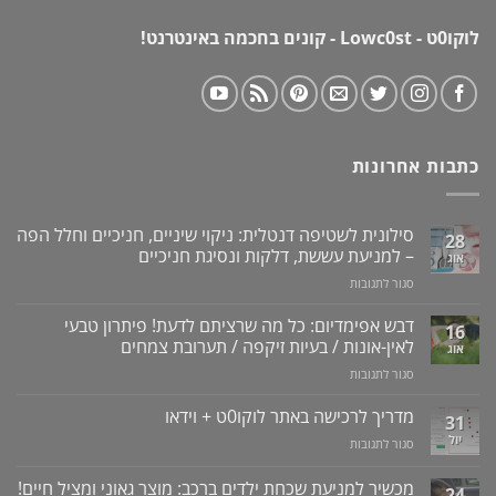
לוקו0ט - Lowc0st - קונים בחכמה באינטרנט!
כתבות אחרונות
סילונית לשטיפה דנטלית: ניקוי שיניים, חניכיים וחלל הפה
28
– למניעת עששת, דלקות ונסיגת חניכיים
אוג
על
סגור לתגובות
סילונית
לשטיפה
דבש אפימדיום: כל מה שרציתם לדעת! פיתרון טבעי
16
דנטלית:
לאין-אונות / בעיות זיקפה / תערובת צמחים
אוג
ניקוי
על
סגור לתגובות
שיניים,
דבש
חניכיים
אפימדיום:
מדריך לרכישה באתר לוקו0ט + וידאו
וחלל
31
כל
הפה
יול
על
סגור לתגובות
מה
–
מדריך
שרציתם
למניעת
לרכישה
מכשיר למניעת שכחת ילדים ברכב: מוצר גאוני ומציל חיים!
לדעת!
עששת,
24