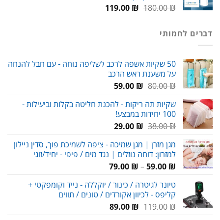
המחיר
המחיר
119.00
₪
180.00
₪
המקורי
הנוכחי
היה:
הוא:
דברים לחמותי
119.00 ₪.
180.00 ₪.
50 שקיות אשפה לרכב לשליפה נוחה - עם חבל להנחה
על משענת ראש הרכב
המחיר
המחיר
59.00
₪
80.00
₪
המקורי
הנוכחי
שקיות תה ריקות - להכנת חליטה בקלות וביעילות -
היה:
הוא:
100 יחידות במבצע!
59.00 ₪.
80.00 ₪.
המחיר
המחיר
29.00
₪
38.00
₪
המקורי
הנוכחי
מגן מזרן | מגן שמיכה - ציפה לשמיכת פוך, סדין ניילון
היה:
הוא:
למזרון: דוחה נוזלים | נגד מים / פיפי - יחיד/זוגי
29.00 ₪.
38.00 ₪.
טווח
79.00
₪
–
59.00
₪
מחירים:
טיונר לגיטרה / כינור / יוקללה - נייד וקומפקטי +
קליפס - לכיוון אקורדים / טונים / תווים
עד
המחיר
המחיר
89.00
₪
119.00
₪
המקורי
הנוכחי