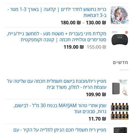
המקורי
הנוכחי
כרית נחשוש לחדר ילדים | קלועה | באורך 1-3 מטר -
היה:
הוא:
ב-3 דוגמאות
79.00 ₪.
115.00 ₪.
טווח
180.00
₪
–
130.00
₪
מחירים:
מקלדת מיני בעברית + משטח מגע - למחשב נייד/נייח,
סטרימרים וטלויזיה חכמה | קטנה וקומפקטית
עד
המחיר
המחיר
119.00
₪
155.00
₪
המקורי
הנוכחי
היה:
הוא:
חדשים
119.00 ₪.
155.00 ₪.
מפיץ ריח/מכונת בישום חשמלית חכמה עם שליטה על
עוצמת הריח - למלון, משרד ובית
109.90
₪
שמן אתרי טהור MAYJAM בנפח 30 מ"ל - לבישום,
נרות, סבונים ועוד
11.70
₪
מפיץ ריח חשמלי חכם הניתן לתלייה על הקיר - עם