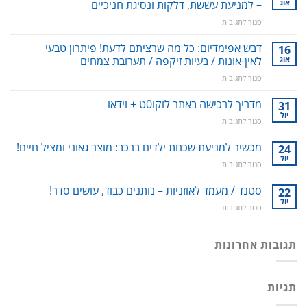
אוג
– למניעת עששת, דלקות ונסיגת חניכיים
על
סגור לתגובות
סילונית
לשטיפה
דבש אפימדיום: כל מה שרציתם לדעת! פיתרון טבעי
16
דנטלית:
אוג
לאין-אונות / בעיות זיקפה / תערובת צמחים
ניקוי
על
סגור לתגובות
שיניים,
דבש
חניכיים
אפימדיום:
מדריך לרכישה באתר לוקו0ט + וידאו
וחלל
31
כל
הפה
יול
על
סגור לתגובות
מה
–
מדריך
שרציתם
למניעת
לרכישה
מכשיר למניעת שכחת ילדים ברכב: מוצר גאוני ומציל חיים!
24
לדעת!
עששת,
באתר
יול
פיתרון
דלקות
על
סגור לתגובות
לוקו0ט
טבעי
ונסיגת
מכשיר
+
לאין-אונות
חניכיים
למניעת
סטנד / מעמד לאוזניות – נותנים כבוד, עושים סדר!
22
וידאו
/
שכחת
יול
בעיות
על
סגור לתגובות
ילדים
זיקפה
סטנד
ברכב:
/
/
מוצר
תערובת
מעמד
תגובות אחרונות
גאוני
צמחים
לאוזניות
ומציל
–
חיים!
נותנים
תגיות
כבוד,
עושים