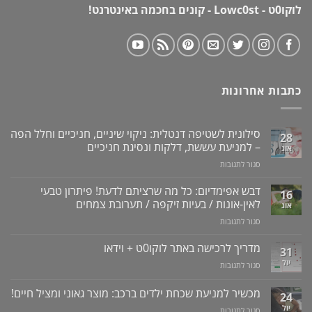
לוקו0ט - Lowc0st - קונים בחכמה באינטרנט!
כתבות אחרונות
סילונית לשטיפה דנטלית: ניקוי שיניים, חניכיים וחלל הפה
28
– למניעת עששת, דלקות ונסיגת חניכיים
אוג
על
סגור לתגובות
סילונית
לשטיפה
דבש אפימדיום: כל מה שרציתם לדעת! פיתרון טבעי
16
דנטלית:
לאין-אונות / בעיות זיקפה / תערובת צמחים
אוג
ניקוי
על
סגור לתגובות
שיניים,
דבש
חניכיים
אפימדיום:
מדריך לרכישה באתר לוקו0ט + וידאו
וחלל
31
כל
הפה
יול
על
סגור לתגובות
מה
–
מדריך
שרציתם
למניעת
לרכישה
מכשיר למניעת שכחת ילדים ברכב: מוצר גאוני ומציל חיים!
לדעת!
עששת,
24
באתר
פיתרון
דלקות
יול
על
סגור לתגובות
לוקו0ט