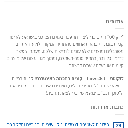
אודותינו
“לוקו0ט” הוקם כדי ליצור מהפכה בעולם הצרכני בישראל: לא עוד
קניות בזבזניות במאות אחוזים מהמחיר המקורי. לא עוד אתרים
מסורבלים ומוצרים שלא עונים לדרישות שלכם. מעתה, אפשר
להזמין כל דבר, במחיר סופר-משתלם, ומתוך מגוון עצום של מוצרים
קיימים או כאלה שאתם דרשתם.
לוקו0ט – Lowc0st – קונים בחכמה באינטרנט!
קניות ברשת –
ייבוא אישי מחו”ל: מחירים זולים, מוצרים באיכות גבוהה! קונים עם
ה”סוכן חכם” בייבוא אישי- בלי לצאת מהבית!
כתבות אחרונות
סילונית לשטיפה דנטלית: ניקוי שיניים, חניכיים וחלל הפה
28