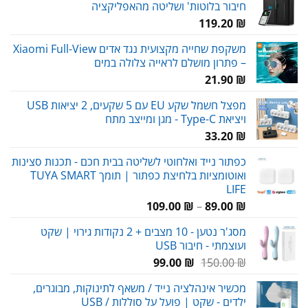
חיבור בלוטות' ושליטה מהאפליקציה
119.20
₪
משקפת שחייה מקצועית נגד אדים Xiaomi Full-View
– פתרון מושלם לראייה צלולה במים
21.90
₪
מפצל חשמל שקע EU עם 5 שקעים, 2 יציאות USB
ויציאת Type-C - מגן ומייצב מתח
33.20
₪
כפתור נייד ואלחוטי לשליטה בבית חכם - תכנות סצינות
ואוטומציות בלחיצת כפתור | תומך TUYA SMART
LIFE
טווח
109.00
₪
–
89.00
₪
מחירים:
מסג'ר נטען - 10 מצבים + 2 נקודות גירוי | שקט
ועוצמתי - חיבור USB
עד
המחיר
המחיר
99.00
₪
150.00
₪
המקורי
הנוכחי
מכשיר אינהלציה נייד / משאף לתינוקות, מבוגרים,
היה:
הוא:
ילדים - שקט | פועל על סוללות / USB
99.00 ₪.
150.00 ₪.