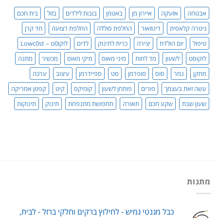
סדר!
אבטחה
אזעקה
איירון מן
באטמן
בובות לילדים
בזול
בית חכם
גיטרה קלאסית
דינוזאור
החלפת סוללה
החלפת רצועה
חד קרן
טיפול
יום הולדת
יצירה
כרית לתינוק
לדים
לוקו0ט – Lowc0st
לוקוסט
לשעון
מד לחות
מיני מאוס
מיקי מאוס
מכשיר
מתנה
מתקן
נמר
סוס
סופרמן
סט
ספיידרמן
עיצוב
ערכה
עשה זאת בעצמך
פורים
פותחן לשעון
קומיקס
קיט
קפטן אמריקה
שעון שבת
שקע חכם
תאורה
תחפושת מתנפחת
תינוק
תינוקות
מתנות
כבל מגנטי גמיש - לחילוץ ברקים וחלקי ברזל - לבית,