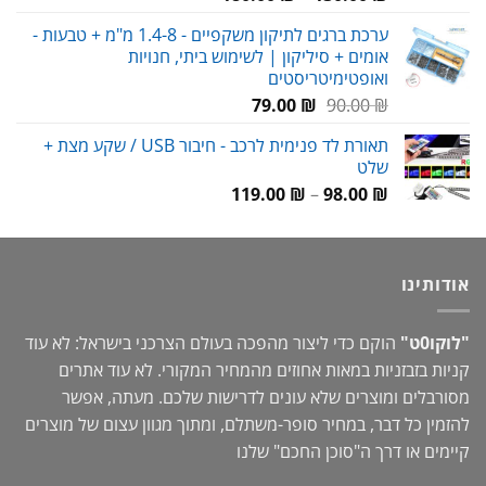
מחירים:
ערכת ברגים לתיקון משקפיים - 1.4-8 מ"מ + טבעות -
אומים + סיליקון | לשימוש ביתי, חנויות
עד
ואופטימיטריסטים
המחיר
המחיר
79.00
₪
90.00
₪
המקורי
הנוכחי
תאורת לד פנימית לרכב - חיבור USB / שקע מצת +
היה:
הוא:
שלט
79.00 ₪.
90.00 ₪.
טווח
119.00
₪
–
98.00
₪
מחירים:
עד
אודותינו
"לוקו0ט"
הוקם כדי ליצור מהפכה בעולם הצרכני בישראל: לא עוד
קניות בזבזניות במאות אחוזים מהמחיר המקורי. לא עוד אתרים
מסורבלים ומוצרים שלא עונים לדרישות שלכם. מעתה, אפשר
להזמין כל דבר, במחיר סופר-משתלם, ומתוך מגוון עצום של מוצרים
קיימים או דרך ה"
סוכן החכם
" שלנו