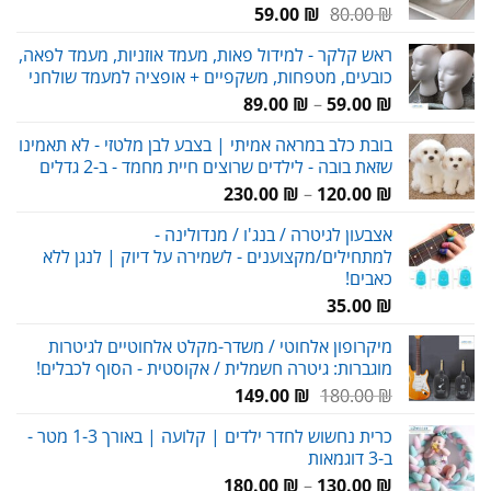
המחיר
המחיר
59.00
₪
80.00
₪
המקורי
הנוכחי
ראש קלקר - למידול פאות, מעמד אוזניות, מעמד לפאה,
היה:
הוא:
כובעים, מטפחות, משקפיים + אופציה למעמד שולחני
59.00 ₪.
80.00 ₪.
טווח
89.00
₪
–
59.00
₪
מחירים:
בובת כלב במראה אמיתי | בצבע לבן מלטזי - לא תאמינו
שזאת בובה - לילדים שרוצים חיית מחמד - ב-2 גדלים
עד
טווח
230.00
₪
–
120.00
₪
מחירים:
אצבעון לגיטרה / בנג'ו / מנדולינה -
למתחילים/מקצוענים - לשמירה על דיוק | לנגן ללא
עד
כאבים!
35.00
₪
מיקרופון אלחוטי / משדר-מקלט אלחוטיים לגיטרות
מוגברות: גיטרה חשמלית / אקוסטית - הסוף לכבלים!
המחיר
המחיר
149.00
₪
180.00
₪
המקורי
הנוכחי
כרית נחשוש לחדר ילדים | קלועה | באורך 1-3 מטר -
היה:
הוא:
ב-3 דוגמאות
149.00 ₪.
180.00 ₪.
טווח
180.00
₪
–
130.00
₪