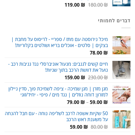
המחיר
המחיר
119.00
₪
180.00
₪
המקורי
הנוכחי
היה:
הוא:
דברים לחמותי
119.00 ₪.
180.00 ₪.
מיכל נירוסטה עם מתז / ספריי - לריסוס על מחבת |
בצקים | סלטים - אוכלים בריא ושולטים בקלוריות!
78.00
₪
חיים קשים לגנבים: מנעול אוניברסלי נגד גניבות רכב -
נועל את דוושת הרכב בתוך שניות!
המחיר
המחיר
159.00
₪
230.00
₪
המקורי
הנוכחי
מגן מזרן | מגן שמיכה - ציפה לשמיכת פוך, סדין ניילון
היה:
הוא:
למזרון: דוחה נוזלים | נגד מים / פיפי - יחיד/זוגי
159.00 ₪.
230.00 ₪.
טווח
79.00
₪
–
59.00
₪
מחירים:
50 שקיות אשפה לרכב לשליפה נוחה - עם חבל להנחה
על משענת ראש הרכב
עד
המחיר
המחיר
59.00
₪
80.00
₪
המקורי
הנוכחי