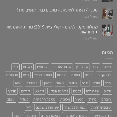
טבעי
ונסיגת
מכשיר
+
לאין-אונות
חניכיים
למניעת
וידאו
סטנד / מעמד לאוזניות – נותנים כבוד, עושים סדר!
/
22
שכחת
בעיות
יול
על
סגור לתגובות
ילדים
זיקפה
סטנד
ברכב:
/
/
מוצר
שמלות מקסי לנשים – קולקציית 2019: נוחות, אופנתיות
21
תערובת
מעמד
גאוני
+ מחמאות!
יול
צמחים
לאוזניות
ומציל
על
סגור לתגובות
–
חיים!
שמלות
נותנים
מקסי
כבוד,
לנשים
תגיות
עושים
–
סדר!
קולקציית
2019:
2019
DIY
איך להכין
איכות הסביבה
אירועים
באיכות
בזול
נוחות,
אופנתיות
בלוג-קו0ט
הורים
הזמנה
הזמנות
הזמנות מחו"ל
זולים
חג פורים
+
מחמאות!
חו"ל
חורף
חינם
טיולים
טיפול
טלפון
יום הולדת
ייבוא
ילדים
ימי הולדת
לבנים
להזמנה אונליין
לוקו0ט
לילדים
מדריך
מוצרים
מחו"ל
מכשיר
מסיבות
מסיבת תחפושות
משלוח
עיצוב
עיצוב שולחנות
עשה זאת בעצמך
עשו זאת בעצמכם
קיץ
רוית מרציאנו
תחפושות לפורים
תחפושות פורים
תינוקות
תכנון