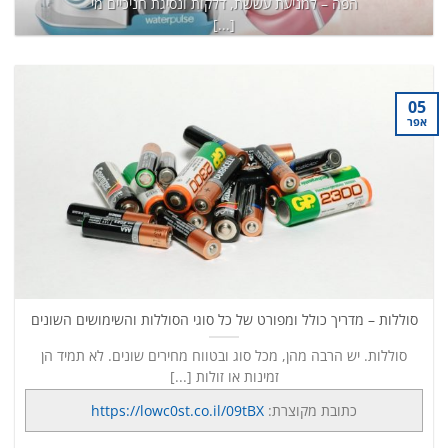
הפה – למניעת עששת, דלקות ונסיגת חניכיים מי
[...]
כתובת מקוצרת:
https://lowc0st.co.il/8K6
המשך קריאה
→
05
אפר
סוללות – מדריך כולל ומפורט של כל סוגי הסוללות והשימושים השונים
סוללות. יש הרבה מהן, מכל סוג ובטווח מחירים שונים. לא תמיד הן
זמינות או זולות [...]
כתובת מקוצרת:
https://lowc0st.co.il/09tBX