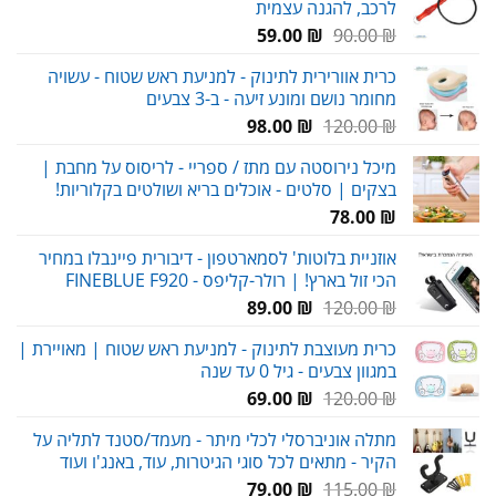
לרכב, להגנה עצמית
המחיר
המחיר
59.00
₪
90.00
₪
המקורי
הנוכחי
כרית אוורירית לתינוק - למניעת ראש שטוח - עשויה
היה:
הוא:
מחומר נושם ומונע זיעה - ב-3 צבעים
59.00 ₪.
90.00 ₪.
המחיר
המחיר
98.00
₪
120.00
₪
המקורי
הנוכחי
מיכל נירוסטה עם מתז / ספריי - לריסוס על מחבת |
היה:
הוא:
בצקים | סלטים - אוכלים בריא ושולטים בקלוריות!
98.00 ₪.
120.00 ₪.
78.00
₪
אוזניית בלוטות' לסמארטפון - דיבורית פיינבלו במחיר
הכי זול בארץ! | רולר-קליפס - FINEBLUE F920
המחיר
המחיר
89.00
₪
120.00
₪
המקורי
הנוכחי
כרית מעוצבת לתינוק - למניעת ראש שטוח | מאויירת |
היה:
הוא:
במגוון צבעים - גיל 0 עד שנה
89.00 ₪.
120.00 ₪.
המחיר
המחיר
69.00
₪
120.00
₪
המקורי
הנוכחי
מתלה אוניברסלי לכלי מיתר - מעמד/סטנד לתליה על
היה:
הוא:
הקיר - מתאים לכל סוגי הגיטרות, עוד, באנג'ו ועוד
69.00 ₪.
120.00 ₪.
המחיר
המחיר
79.00
₪
115.00
₪