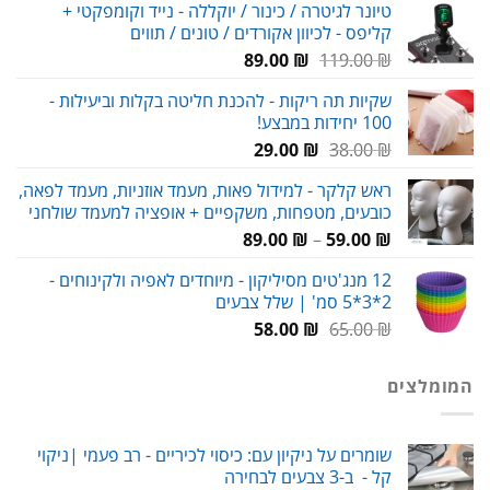
טיונר לגיטרה / כינור / יוקללה - נייד וקומפקטי +
היה:
הוא:
קליפס - לכיוון אקורדים / טונים / תווים
59.00 ₪.
80.00 ₪.
המחיר
המחיר
89.00
₪
119.00
₪
המקורי
הנוכחי
שקיות תה ריקות - להכנת חליטה בקלות וביעילות -
היה:
הוא:
100 יחידות במבצע!
89.00 ₪.
119.00 ₪.
המחיר
המחיר
29.00
₪
38.00
₪
המקורי
הנוכחי
ראש קלקר - למידול פאות, מעמד אוזניות, מעמד לפאה,
היה:
הוא:
כובעים, מטפחות, משקפיים + אופציה למעמד שולחני
29.00 ₪.
38.00 ₪.
טווח
89.00
₪
–
59.00
₪
מחירים:
12 מנג'טים מסיליקון - מיוחדים לאפיה ולקינוחים -
2*3*5 סמ' | שלל צבעים
עד
המחיר
המחיר
58.00
₪
65.00
₪
המקורי
הנוכחי
היה:
הוא:
המומלצים
58.00 ₪.
65.00 ₪.
שומרים על ניקיון עם: כיסוי לכיריים - רב פעמי |ניקוי
קל - ב-3 צבעים לבחירה