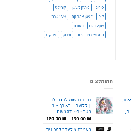
פורים
פותחן לשעון
קומיקס
קיט
קפטן אמריקה
שעון שבת
שקע חכם
תאורה
תחפושת מתנפחת
תינוק
תינוקות
המומלצים
אות,
כרית נחשוש לחדר ילדים
| קלועה | באורך 1-3
ת,
מטר - ב-3 דוגמאות
טווח
180.00
₪
–
130.00
₪
מחירים:
מאפרת צילינדר למכונית -
טווח