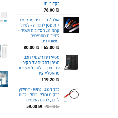
בקלוריות!
78.00
₪
אולר / סכין כיס מתקפלת
+ תופסן לחגורה - לטיולי
קמפינג, מסלולים ושטח -
לחיילים מתגייסים
ומשוחררים
טווח
80.00
₪
–
65.00
₪
מחירים:
מפיץ ריח חשמלי חכם
הניתן לתלייה על הקיר -
עד
עם חיבור בלוטות' ושליטה
מהאפליקציה
119.20
₪
כבל מגנטי גמיש - לחילוץ
ברקים וחלקי ברזל - לבית,
לרכב, להגנה עצמית
המחיר
המחיר
59.00
₪
90.00
₪
המקורי
הנוכחי
היה:
הוא: