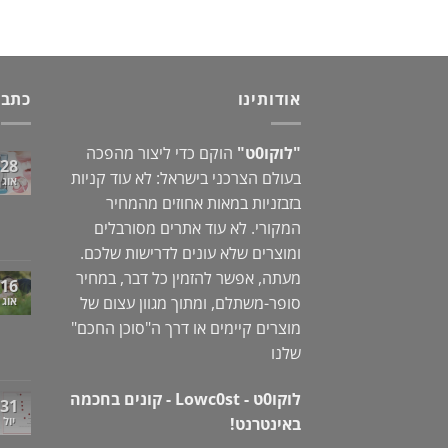
59.00 ₪.
90.00 ₪.
אודותינו
כתבו
"לוקו0ט"
הוקם כדי ליצור מהפכה
28
בעולם הצרכני בישראל: לא עוד קניות
אוג
בזבזניות במאות אחוזים מהמחיר
המקורי. לא עוד אתרים מסורבלים
ומוצרים שלא עונים לדרישות שלכם.
מעתה, אפשר להזמין כל דבר, במחיר
16
סופר-משתלם, ומתוך מגוון עצום של
אוג
מוצרים קיימים או דרך ה"
סוכן החכם
"
שלנו
לוקו0ט - Lowc0st - קונים בחכמה
31
באינטרנט!
יול