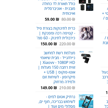
כולל תאורת לד כחולה
מחירים:
עד
מובנית - אוניברסלית
י +
ואיכותית
עד
ם /
המחיר
המחיר
59.00
₪
80.00
₪
המקורי
הנוכחי
כרית לתינוקות בצורת פיל
מחיר
היה:
הוא:
- קטיפה רכה ומפנקת |
נוכחי
59.00 ₪.
80.00 ₪.
/
כירבולית לתינוק - 60 סמ'
וא:
חבת
המחיר
המחיר
150.00
₪
220.00
₪
89.00 ₪
המקורי
הנוכחי
מצלמת רשת למחשב
היה:
הוא:
נייח/נייד - מבית שיאומי
150.00 ₪.
220.00 ₪.
Xiaovv - 1080P HD |
זווית רחבה 150 מעלות |
עול
אוטו-פוקוס | USB +
רכב
מיקרופון - לשיחות זום
ולמידה מרחוק
המחיר
המחיר
149.00
₪
210.00
₪
המחיר
1
המקורי
הנוכחי
נרתיק אטום למים -
הנוכחי
היה:
הוא:
ב
לשימוש בבריכה, חוף ים,
הוא:
149.00 ₪.
210.00 ₪.
ל
מסלולי מים ועוד |
159.00 ₪.