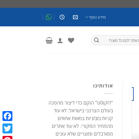
מידע נוסף
אודותינו
16
אהבה וזוגיות כתבות
אוג
דבש אפימדיום: כל מה שרציתם לדעת!
“לוקו0ט” הוקם כדי ליצור מהפכה
בעולם הצרכני בישראל: לא עוד
/ בעיות זיקפה / תע
קניות בזבזניות במאות אחוזים
דבש אפימדיום: כל מה שרציתם לדעת! פיתרון טבעי לאין
מהמחיר המקורי. לא עוד אתרים
ebook
[...]
מסורבלים ומוצרים שלא עונים
witter