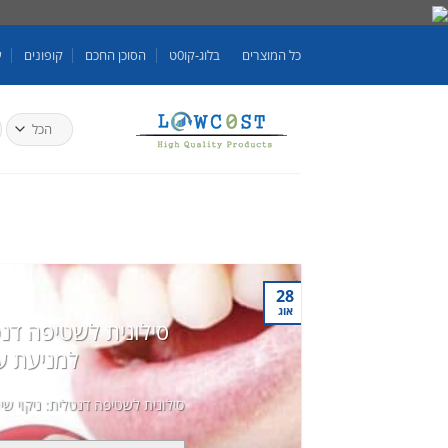
Skip
to
כל המוצרים
בלוג-קו0ט
הסוכן החכם
קופונים
ע
content
ח
ע
28
אוג
סילונית לשטיפה דנטל
למניעת ע
סילונית לשטיפה דנטלית: ניקוי שי