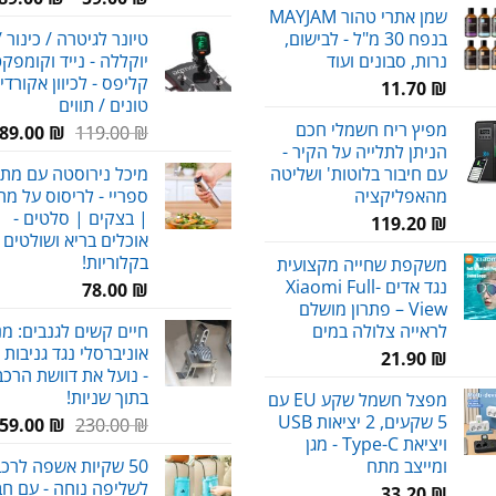
שמן אתרי טהור MAYJAM
בנפח 30 מ"ל - לבישום,
טיונר לגיטרה / כינור /
נרות, סבונים ועוד
יוקללה - נייד וקומפקט
קליפס - לכיוון אקורדי
11.70
₪
טונים / תווים
מפיץ ריח חשמלי חכם
המחיר
ה
89.00
₪
119.00
₪
הניתן לתלייה על הקיר -
המקורי
ה
עם חיבור בלוטות' ושליטה
מיכל נירוסטה עם מתז 
היה:
ה
מהאפליקציה
ספריי - לריסוס על מ
.
119.00 ₪.
| בצקים | סלטים -
119.20
₪
אוכלים בריא ושולטים
בקלוריות!
משקפת שחייה מקצועית
נגד אדים Xiaomi Full-
78.00
₪
View – פתרון מושלם
לראייה צלולה במים
חיים קשים לגנבים: מנ
אוניברסלי נגד גניבות 
21.90
₪
- נועל את דוושת הרכב
בתוך שניות!
מפצל חשמל שקע EU עם
5 שקעים, 2 יציאות USB
המחיר
59.00
₪
230.00
₪
ויציאת Type-C - מגן
המקורי
ומייצב מתח
50 שקיות אשפה לרכ
היה:
לשליפה נוחה - עם חב
230.00 ₪.
33.20
₪