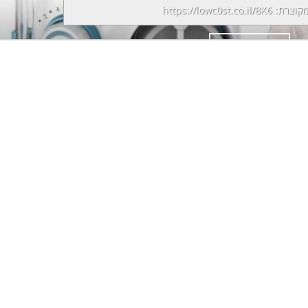
מקוצרת:
https://lowc0st.co.il/8K6
המשך קריאה
→