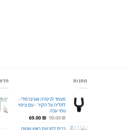
מתנות
חדש
מעמד לגיטרה אוניברסלי -
לתליה על הקיר - עם ציפוי
גומי עבה
המחיר
המחיר
69.00
₪
90.00
₪
המקורי
הנוכחי
כרית למניעת ראש שטוח
היה:
הוא: