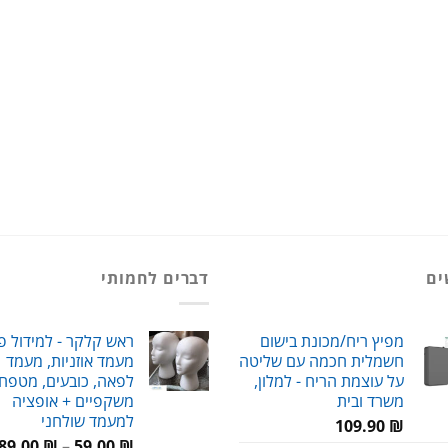
ים
דברים לחמותי
מפיץ ריח/מכונת בישום
ראש קלקר - למידול פ
חשמלית חכמה עם שליטה
מעמד אוזניות, מעמד
על עוצמת הריח - למלון,
לפאה, כובעים, מטפחו
משרד ובית
משקפיים + אופציה
למעמד שולחני
109.90
₪
89.00
₪
–
59.00
₪