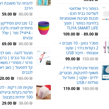
להנחה על משענת רא
הרכב
כפתור נייד ואלחוטי
לשליטה בבית חכם -
המחיר
המ
59.00
₪
80.00
₪
תכנות סצינות ואוטומציות
המקורי
הנ
בלחיצת כפתור | תומך
12 מנג'טים מסיליקון 
היה:
הו
TUYA SMART LIFE
מיוחדים לאפיה ולקינו
₪.
80.00 ₪.
- 4*4*7 סמ' | שלל
טווח
109.00
₪
–
89.00
₪
צבעים
מחירים:
מסג'ר נטען - 10 מצבים +
המחיר
המ
69.00
₪
80.00
₪
2 נקודות גירוי | שקט
המקורי
הנ
עד
ועוצמתי - חיבור USB
מנעול להגה - מוט לנ
היה:
הו
הגה נגד גנבים | ברכב
המחיר
המחיר
₪.
80.00 ₪.
99.00
₪
150.00
₪
פרטי / מסחרי / משאיו
המקורי
הנוכחי
קל לתפעול | כאב רא
מכשיר אינהלציה נייד /
היה:
הוא:
לגנבים
משאף לתינוקות, מבוגרים,
99.00 ₪.
150.00 ₪.
ילדים - שקט | פועל על
המחיר
20.00
₪
180.00
₪
סוללות / USB
המקורי
שקיות תה ריקות - לה
המחיר
המחיר
היה:
119.00
₪
180.00
₪
חליטה בקלות וביעילות
המקורי
הנוכחי
180.00 ₪.
100 יחידות במבצע!
היה:
הוא:
המחיר
המ
29.00
₪
38.00
₪
119.00 ₪.
180.00 ₪.
המקורי
הנ