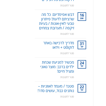
על
סגור לתגובות
סילונית
לשטיפה
דבש אפימדיום: כל מה
16
דנטלית:
אוג
שרציתם לדעת! פיתרון
ניקוי
טבעי לאין-אונות / בעיות
שיניים,
זיקפה / תערובת צמחים
חניכיים
וחלל
על
סגור לתגובות
הפה
דבש
–
אפימדיום:
מדריך לרכישה באתר
31
למניעת
כל
יול
לוקו0ט + וידאו
עששת,
מה
על
סגור לתגובות
דלקות
שרציתם
מדריך
ונסיגת
לדעת!
לרכישה
חניכיים
מכשיר למניעת שכחת
פיתרון
24
באתר
טבעי
יול
ילדים ברכב: מוצר גאוני
לוקו0ט
לאין-אונות
ומציל חיים!
+
/
על
סגור לתגובות
וידאו
בעיות
מכשיר
זיקפה
למניעת
סטנד / מעמד לאוזניות –
/
22
שכחת
יול
תערובת
נותנים כבוד, עושים סדר!
ילדים
צמחים
על
סגור לתגובות
ברכב:
סטנד
מוצר
/
גאוני