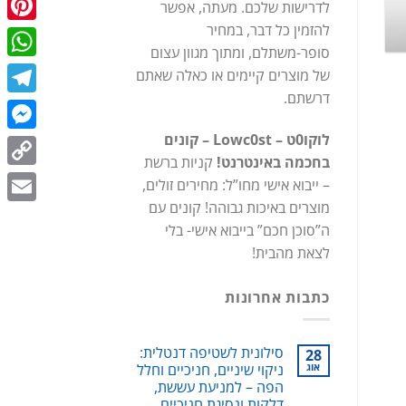
לדרישות שלכם. מעתה, אפשר
כתובת מקוצרת:
st.co.il/9GZ
להזמין כל דבר, במחיר
terest
סופר-משתלם, ומתוך מגוון עצום
המשך קריאה
→
tsApp
של מוצרים קיימים או כאלה שאתם
דרשתם.
egram
לוקו0ט – Lowc0st – קונים
enger
בחכמה באינטרנט!
קניות ברשת
Copy
– ייבוא אישי מחו”ל: מחירים זולים,
מוצרים באיכות גבוהה! קונים עם
Link
Email
ה”סוכן חכם” בייבוא אישי- בלי
לצאת מהבית!
כתבות אחרונות
סילונית לשטיפה דנטלית:
28
אוג
ניקוי שיניים, חניכיים וחלל
הפה – למניעת עששת,
דלקות ונסיגת חניכיים