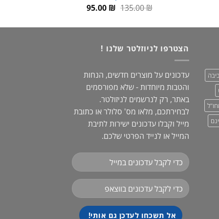
המחיר
המחיר
95.00
₪
135.00
₪
א:
המקורי
הנוכחי
29.00 
היה:
הוא:
95.00 ₪.
135.00 ₪.
הצטרפו לניוזלטר שלנו !
עדכונים על מוצרים חדשים, הנחות
יבה
והטבות מיוחדות - שלא מפורסמים
באתר, רק לנרשמים לניזולטר.
חו"ל
לבחירתכם, מלאו מס' סלולר או כתובת
נם
מייל וקבלו עדכונים ישירות לתיבת
המייל או לנייד הפרטי שלכם.