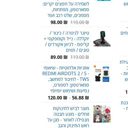
ש
לשמירה על חפצים יקרים:
סמארטפון, מפתחות,
מסמכים, שלט רכב ועוד
חיר
המחיר
המחיר
וכחי
₪
110.00
₪
98.00
-
המקורי
הנוכחי
א:
חים
טיונר לגיטרה / כינור /
היה:
הוא:
59.00 
יוקללה - נייד וקומפקטי +
98.00 ₪.
110.00 ₪.
קליפס - לכיוון אקורדים /
טונים / תווים
חיר
המחיר
המחיר
וכחי
₪
119.00
₪
89.00
עילת
המקורי
הנוכחי
א:
אוזניות אלחוטיות - שיאומי
היה:
הוא:
69.00 
ת -
REDMI AIRDOTS 2 / S -
89.00 ₪.
119.00 ₪.
ש
TWS - לחיבור למחשב,
סמארטפון: לספורט,
נסיעות ושימוש יומיומי
המחיר
1
טווח
הנוכחי
₪
56.88
–
₪
120.00
כנת
מחירים:
הוא:
 -
מוצר לביש לתינוקות
120.00 ₪.
זוחלים - מונע חבטה
עד
מנפילה לאחור - מגן על
חיר
ראש התינוק והגב
וכחי