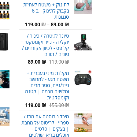
לתינוק + משטח לאחיזת
69.00 ₪.
90.00 ₪.
בקבוק לתינוק - ב-6
סגנונות
טווח
119.00
₪
–
89.00
₪
מחירים:
טיונר לגיטרה / כינור /
יוקללה - נייד וקומפקטי +
עד
קליפס - לכיוון אקורדים /
טונים / תווים
המחיר
המחיר
89.00
₪
119.00
₪
המקורי
הנוכחי
מקלדת מיני בעברית +
היה:
הוא:
משטח מגע - למחשב
89.00 ₪.
119.00 ₪.
נייד/נייח, סטרימרים
וטלויזיה חכמה | קטנה
וקומפקטית
המחיר
המחיר
119.00
₪
155.00
₪
המקורי
הנוכחי
מיכל נירוסטה עם מתז /
היה:
הוא:
ספריי - לריסוס על מחבת
119.00 ₪.
155.00 ₪.
| בצקים | סלטים -
אוכלים בריא ושולטים