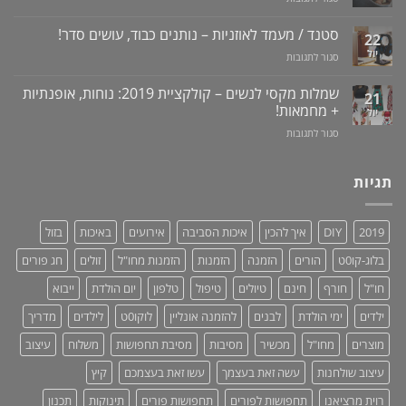
טבעי
ונסיגת
מכשיר
+
לאין-אונות
חניכיים
למניעת
וידאו
סטנד / מעמד לאוזניות – נותנים כבוד, עושים סדר!
/
22
שכחת
בעיות
יול
על
סגור לתגובות
ילדים
זיקפה
סטנד
ברכב:
/
/
מוצר
שמלות מקסי לנשים – קולקציית 2019: נוחות, אופנתיות
21
תערובת
מעמד
גאוני
+ מחמאות!
יול
צמחים
לאוזניות
ומציל
על
סגור לתגובות
–
חיים!
שמלות
נותנים
מקסי
כבוד,
לנשים
תגיות
עושים
–
סדר!
קולקציית
2019:
2019
DIY
איך להכין
איכות הסביבה
אירועים
באיכות
בזול
נוחות,
אופנתיות
בלוג-קו0ט
הורים
הזמנה
הזמנות
הזמנות מחו"ל
זולים
חג פורים
+
מחמאות!
חו"ל
חורף
חינם
טיולים
טיפול
טלפון
יום הולדת
ייבוא
ילדים
ימי הולדת
לבנים
להזמנה אונליין
לוקו0ט
לילדים
מדריך
מוצרים
מחו"ל
מכשיר
מסיבות
מסיבת תחפושות
משלוח
עיצוב
עיצוב שולחנות
עשה זאת בעצמך
עשו זאת בעצמכם
קיץ
רוית מרציאנו
תחפושות לפורים
תחפושות פורים
תינוקות
תכנון