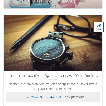
הפה – למניעת עששת, דלקות ונסיגת חניכיים מי
[...]
כתובת מקוצרת:
https://lowc0st.co.il/8K6
המשך קריאה
→
08
אפר
איך להחליף סוללה לשעון בעצמכם ובקלות – ולהישאר בחיים – מדריך
סוללה לשעון זה דבר ש”קל להחליף, רק במכשירים פשוטים, אבל לא
בשעון”. את המשפט הזה [...]
כתובת מקוצרת:
https://lowc0st.co.il/uGHLi