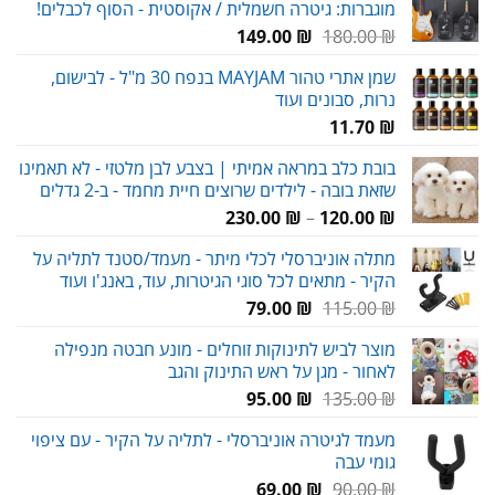
מוגברות: גיטרה חשמלית / אקוסטית - הסוף לכבלים!
המחיר
המחיר
149.00
₪
180.00
₪
המקורי
הנוכחי
שמן אתרי טהור MAYJAM בנפח 30 מ"ל - לבישום,
היה:
הוא:
נרות, סבונים ועוד
149.00 ₪.
180.00 ₪.
11.70
₪
בובת כלב במראה אמיתי | בצבע לבן מלטזי - לא תאמינו
שזאת בובה - לילדים שרוצים חיית מחמד - ב-2 גדלים
טווח
230.00
₪
–
120.00
₪
מחירים:
מתלה אוניברסלי לכלי מיתר - מעמד/סטנד לתליה על
הקיר - מתאים לכל סוגי הגיטרות, עוד, באנג'ו ועוד
עד
המחיר
המחיר
79.00
₪
115.00
₪
המקורי
הנוכחי
מוצר לביש לתינוקות זוחלים - מונע חבטה מנפילה
היה:
הוא:
לאחור - מגן על ראש התינוק והגב
79.00 ₪.
115.00 ₪.
המחיר
המחיר
95.00
₪
135.00
₪
המקורי
הנוכחי
מעמד לגיטרה אוניברסלי - לתליה על הקיר - עם ציפוי
היה:
הוא:
גומי עבה
95.00 ₪.
135.00 ₪.
המחיר
המחיר
69.00
₪
90.00
₪