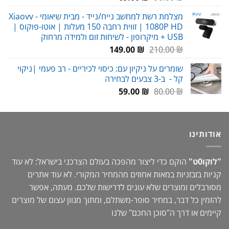
המקורי
הנוכחי
מצלמת רשת למחשב נייח/נייד - מבית שיאומי Xiaovv -
היה:
הוא:
1080P HD | זווית רחבה 150 מעלות | אוטו-פוקוס |
69.00 ₪.
90.00 ₪.
USB + מיקרופון - לשיחות זום ולמידה מרחוק
המחיר
המחיר
149.00
₪
210.00
₪
המקורי
הנוכחי
שומרים על ניקיון עם: כיסוי לכיריים - רב פעמי |ניקוי
היה:
הוא:
קל - ב-3 צבעים לבחירה
149.00 ₪.
210.00 ₪.
המחיר
המחיר
59.00
₪
80.00
₪
המקורי
הנוכחי
היה:
הוא:
59.00 ₪.
80.00 ₪.
אודותינו
"לוקו0ט"
הוקם כדי ליצור מהפכה בעולם הצרכני בישראל: לא עוד
קניות בזבזניות במאות אחוזים מהמחיר המקורי. לא עוד אתרים
מסורבלים ומוצרים שלא עונים לדרישות שלכם. מעתה, אפשר
להזמין כל דבר, במחיר סופר-משתלם, ומתוך מגוון עצום של מוצרים
קיימים או דרך ה"
סוכן החכם
" שלנו