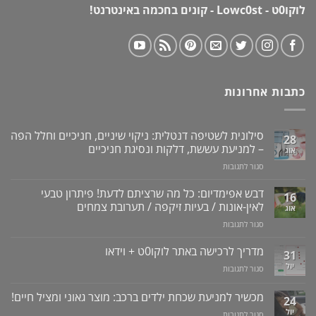
לוקו0ט - Lowc0st - קונים בחכמה באינטרנט!
כתבות אחרונות
סילונית לשטיפה דנטלית: ניקוי שיניים, חניכיים וחלל הפה
28
– למניעת עששת, דלקות ונסיגת חניכיים
אוג
על
סגור לתגובות
סילונית
לשטיפה
דבש אפימדיום: כל מה שרציתם לדעת! פיתרון טבעי
16
דנטלית:
לאין-אונות / בעיות זיקפה / תערובת צמחים
אוג
ניקוי
על
סגור לתגובות
שיניים,
דבש
חניכיים
אפימדיום:
מדריך לרכישה באתר לוקו0ט + וידאו
וחלל
31
כל
הפה
יול
על
סגור לתגובות
מה
–
מדריך
שרציתם
למניעת
לרכישה
מכשיר למניעת שכחת ילדים ברכב: מוצר גאוני ומציל חיים!
לדעת!
עששת,
24
באתר
פיתרון
דלקות
יול
על
סגור לתגובות
לוקו0ט