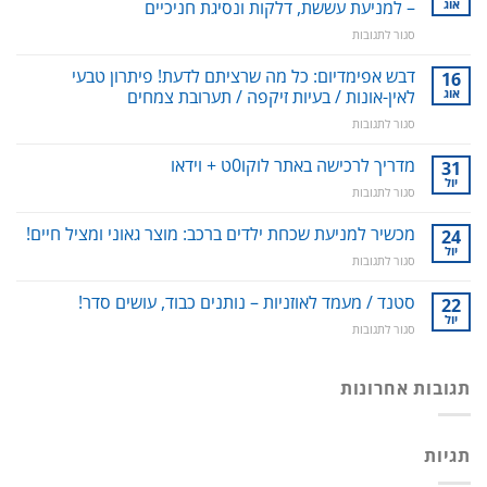
אוג
– למניעת עששת, דלקות ונסיגת חניכיים
על
סגור לתגובות
סילונית
לשטיפה
דבש אפימדיום: כל מה שרציתם לדעת! פיתרון טבעי
16
דנטלית:
אוג
לאין-אונות / בעיות זיקפה / תערובת צמחים
ניקוי
על
סגור לתגובות
שיניים,
דבש
חניכיים
אפימדיום:
מדריך לרכישה באתר לוקו0ט + וידאו
וחלל
31
כל
הפה
יול
על
סגור לתגובות
מה
–
מדריך
שרציתם
למניעת
לרכישה
מכשיר למניעת שכחת ילדים ברכב: מוצר גאוני ומציל חיים!
24
לדעת!
עששת,
באתר
יול
פיתרון
דלקות
על
סגור לתגובות
לוקו0ט
טבעי
ונסיגת
מכשיר
+
לאין-אונות
חניכיים
למניעת
סטנד / מעמד לאוזניות – נותנים כבוד, עושים סדר!
22
וידאו
/
שכחת
יול
בעיות
על
סגור לתגובות
ילדים
זיקפה
סטנד
ברכב:
/
/
מוצר
תערובת
מעמד
תגובות אחרונות
גאוני
צמחים
לאוזניות
ומציל
–
חיים!
נותנים
תגיות
כבוד,
עושים