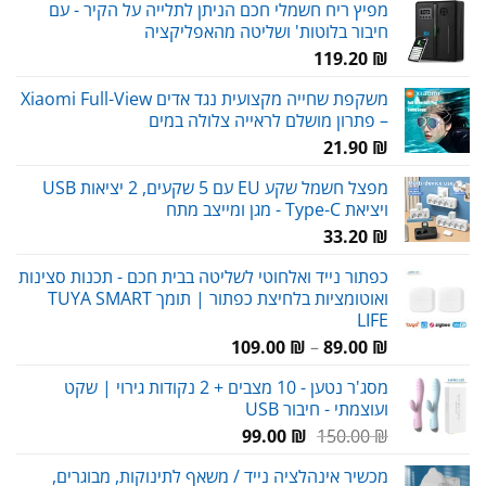
מפיץ ריח חשמלי חכם הניתן לתלייה על הקיר - עם
חיבור בלוטות' ושליטה מהאפליקציה
119.20
₪
משקפת שחייה מקצועית נגד אדים Xiaomi Full-View
– פתרון מושלם לראייה צלולה במים
21.90
₪
מפצל חשמל שקע EU עם 5 שקעים, 2 יציאות USB
ויציאת Type-C - מגן ומייצב מתח
33.20
₪
כפתור נייד ואלחוטי לשליטה בבית חכם - תכנות סצינות
ואוטומציות בלחיצת כפתור | תומך TUYA SMART
LIFE
טווח
109.00
₪
–
89.00
₪
מחירים:
מסג'ר נטען - 10 מצבים + 2 נקודות גירוי | שקט
ועוצמתי - חיבור USB
עד
המחיר
המחיר
99.00
₪
150.00
₪
המקורי
הנוכחי
מכשיר אינהלציה נייד / משאף לתינוקות, מבוגרים,
היה:
הוא: