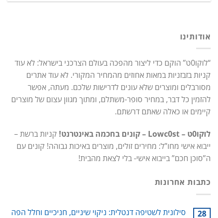
אודותינו
“לוקו0ט” הוקם כדי ליצור מהפכה בעולם הצרכני בישראל: לא עוד
קניות בזבזניות במאות אחוזים מהמחיר המקורי. לא עוד אתרים
מסורבלים ומוצרים שלא עונים לדרישות שלכם. מעתה, אפשר
להזמין כל דבר, במחיר סופר-משתלם, ומתוך מגוון עצום של מוצרים
קיימים או כאלה שאתם דרשתם.
לוקו0ט – Lowc0st – קונים בחכמה באינטרנט!
קניות ברשת –
ייבוא אישי מחו”ל: מחירים זולים, מוצרים באיכות גבוהה! קונים עם
ה”סוכן חכם” בייבוא אישי- בלי לצאת מהבית!
כתבות אחרונות
סילונית לשטיפה דנטלית: ניקוי שיניים, חניכיים וחלל הפה
28