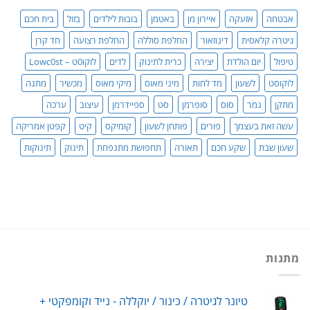
סדר!
אבטחה
אזעקה
איירון מן
באטמן
בובות לילדים
בזול
בית חכם
גיטרה קלאסית
דינוזאור
החלפת סוללה
החלפת רצועה
חד קרן
טיפול
יום הולדת
יצירה
כרית לתינוק
לדים
לוקו0ט – Lowc0st
לוקוסט
לשעון
מד לחות
מיני מאוס
מיקי מאוס
מכשיר
מתנה
מתקן
נמר
סוס
סופרמן
סט
ספיידרמן
עיצוב
ערכה
עשה זאת בעצמך
פורים
פותחן לשעון
קומיקס
קיט
קפטן אמריקה
שעון שבת
שקע חכם
תאורה
תחפושת מתנפחת
תינוק
תינוקות
מתנות
טיונר לגיטרה / כינור / יוקללה - נייד וקומפקטי +