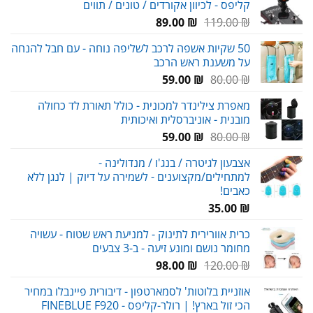
קליפס - לכיוון אקורדים / טונים / תווים
המחיר
המחיר
89.00
₪
119.00
₪
המקורי
הנוכחי
50 שקיות אשפה לרכב לשליפה נוחה - עם חבל להנחה
היה:
הוא:
על משענת ראש הרכב
89.00 ₪.
119.00 ₪.
המחיר
המחיר
59.00
₪
80.00
₪
המקורי
הנוכחי
מאפרת צילינדר למכונית - כולל תאורת לד כחולה
היה:
הוא:
מובנית - אוניברסלית ואיכותית
59.00 ₪.
80.00 ₪.
המחיר
המחיר
59.00
₪
80.00
₪
המקורי
הנוכחי
אצבעון לגיטרה / בנג'ו / מנדולינה -
היה:
הוא:
למתחילים/מקצוענים - לשמירה על דיוק | לנגן ללא
59.00 ₪.
80.00 ₪.
כאבים!
35.00
₪
כרית אוורירית לתינוק - למניעת ראש שטוח - עשויה
מחומר נושם ומונע זיעה - ב-3 צבעים
המחיר
המחיר
98.00
₪
120.00
₪
המקורי
הנוכחי
אוזניית בלוטות' לסמארטפון - דיבורית פיינבלו במחיר
היה:
הוא:
הכי זול בארץ! | רולר-קליפס - FINEBLUE F920
98.00 ₪.
120.00 ₪.