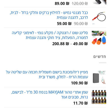
המחיר
המחיר
89.00
₪
120.00
₪
המקורי
הנוכחי
כבל מגנטי גמיש - לחילוץ ברקים וחלקי ברזל - לבית,
היה:
הוא:
לרכב, להגנה עצמית
89.00 ₪.
120.00 ₪.
המחיר
המחיר
59.00
₪
90.00
₪
המקורי
הנוכחי
סלינג-שוט / רוגטקה / מקלע גומי - לאימוני קליעה
היה:
הוא:
למטרה, הפעלות, ציד חוקי והגנה עצמית
59.00 ₪.
90.00 ₪.
טווח
200.88
₪
–
49.00
₪
מחירים:
חדשים
עד
מפיץ ריח/מכונת בישום חשמלית חכמה עם שליטה על
עוצמת הריח - למלון, משרד ובית
109.90
₪
שמן אתרי טהור MAYJAM בנפח 30 מ"ל - לבישום,
נרות, סבונים ועוד
11.70
₪