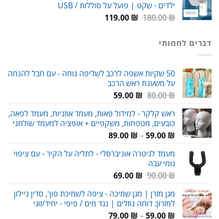
ילדים - שקט | פועל על סוללות / USB
99.00 ₪.
150.00 ₪.
המחיר
המחיר
119.00
₪
180.00
₪
המקורי
הנוכחי
היה:
הוא:
דברים לחמותי
119.00 ₪.
180.00 ₪.
50 שקיות אשפה לרכב לשליפה נוחה - עם חבל להנחה
על משענת ראש הרכב
המחיר
המחיר
59.00
₪
80.00
₪
המקורי
הנוכחי
ראש קלקר - למידול פאות, מעמד אוזניות, מעמד לפאה,
היה:
הוא:
כובעים, מטפחות, משקפיים + אופציה למעמד שולחני
59.00 ₪.
80.00 ₪.
טווח
89.00
₪
–
59.00
₪
מחירים:
מעמד לגיטרה אוניברסלי - לתליה על הקיר - עם ציפוי
גומי עבה
עד
המחיר
המחיר
69.00
₪
90.00
₪
המקורי
הנוכחי
מגן מזרן | מגן שמיכה - ציפה לשמיכת פוך, סדין ניילון
היה:
הוא:
למזרון: דוחה נוזלים | נגד מים / פיפי - יחיד/זוגי
69.00 ₪.
90.00 ₪.
טווח
79.00
₪
–
59.00
₪