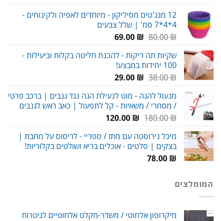
מחירים:
12 מנג'טים מסיליקון - מיוחדים לאפיה ולקינוחים -
4*4*7 סמ' | שלל צבעים
עד
המחיר
המחיר
69.00
₪
80.00
₪
המקורי
הנוכחי
שקיות תה ריקות - להכנת חליטה בקלות וביעילות -
היה:
הוא:
100 יחידות במבצע!
69.00 ₪.
80.00 ₪.
המחיר
המחיר
29.00
₪
38.00
₪
המקורי
הנוכחי
מנעול להגה - מוט לנעילת הגה נגד גנבים | ברכב פרטי
היה:
הוא:
/ מסחרי / משאיות - קל לתפעול | כאב ראש לגנבים
29.00 ₪.
38.00 ₪.
המחיר
המחיר
120.00
₪
180.00
₪
המקורי
הנוכחי
מיכל נירוסטה עם מתז / ספריי - לריסוס על מחבת |
היה:
הוא:
בצקים | סלטים - אוכלים בריא ושולטים בקלוריות!
120.00 ₪.
180.00 ₪.
78.00
₪
המומלצים
מיקרופון אלחוטי / משדר-מקלט אלחוטיים לגיטרות