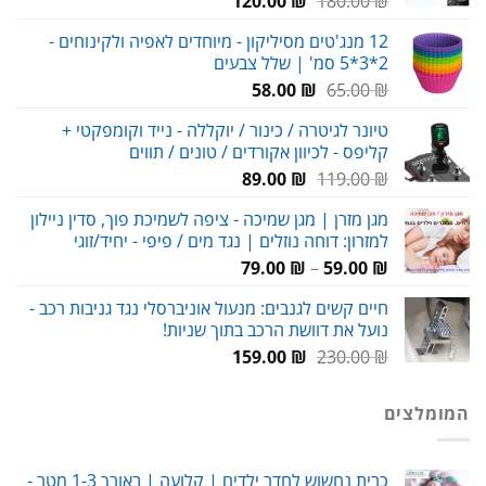
120.00
₪
180.00
₪
המקורי
הנוכחי
12 מנג'טים מסיליקון - מיוחדים לאפיה ולקינוחים -
היה:
הוא:
2*3*5 סמ' | שלל צבעים
120.00 ₪.
180.00 ₪.
המחיר
המחיר
58.00
₪
65.00
₪
המקורי
הנוכחי
טיונר לגיטרה / כינור / יוקללה - נייד וקומפקטי +
היה:
הוא:
קליפס - לכיוון אקורדים / טונים / תווים
58.00 ₪.
65.00 ₪.
המחיר
המחיר
89.00
₪
119.00
₪
המקורי
הנוכחי
מגן מזרן | מגן שמיכה - ציפה לשמיכת פוך, סדין ניילון
היה:
הוא:
למזרון: דוחה נוזלים | נגד מים / פיפי - יחיד/זוגי
89.00 ₪.
119.00 ₪.
טווח
79.00
₪
–
59.00
₪
מחירים:
חיים קשים לגנבים: מנעול אוניברסלי נגד גניבות רכב -
נועל את דוושת הרכב בתוך שניות!
עד
המחיר
המחיר
159.00
₪
230.00
₪
המקורי
הנוכחי
היה:
הוא:
המומלצים
159.00 ₪.
230.00 ₪.
כרית נחשוש לחדר ילדים | קלועה | באורך 1-3 מטר -