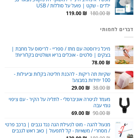
היה:
הוא:
ילדים - שקט | פועל על סוללות / USB
99.00 ₪.
150.00 ₪.
המחיר
המחיר
119.00
₪
180.00
₪
המקורי
הנוכחי
היה:
הוא:
דברים לחמותי
119.00 ₪.
180.00 ₪.
מיכל נירוסטה עם מתז / ספריי - לריסוס על מחבת |
בצקים | סלטים - אוכלים בריא ושולטים בקלוריות!
78.00
₪
שקיות תה ריקות - להכנת חליטה בקלות וביעילות -
100 יחידות במבצע!
המחיר
המחיר
29.00
₪
38.00
₪
המקורי
הנוכחי
מעמד לגיטרה אוניברסלי - לתליה על הקיר - עם ציפוי
היה:
הוא:
גומי עבה
29.00 ₪.
38.00 ₪.
המחיר
המחיר
69.00
₪
90.00
₪
המקורי
הנוכחי
מנעול להגה - מוט לנעילת הגה נגד גנבים | ברכב פרטי
היה:
הוא:
/ מסחרי / משאיות - קל לתפעול | כאב ראש לגנבים
69.00 ₪.
90.00 ₪.
המחיר
המחיר