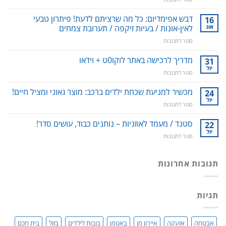
סילונית
לשטיפה
דבש אפימדיום: כל מה שרציתם לדעת! פיתרון טבעי
16
דנטלית:
אוג
לאין-אונות / בעיות זיקפה / תערובת צמחים
ניקוי
על
סגור לתגובות
שיניים,
דבש
חניכיים
אפימדיום:
מדריך לרכישה באתר לוקו0ט + וידאו
וחלל
31
כל
הפה
יול
על
סגור לתגובות
מה
–
מדריך
שרציתם
למניעת
לרכישה
מכשיר למניעת שכחת ילדים ברכב: מוצר גאוני ומציל חיים!
24
לדעת!
עששת,
באתר
יול
פיתרון
דלקות
על
סגור לתגובות
לוקו0ט
טבעי
ונסיגת
מכשיר
+
לאין-אונות
חניכיים
למניעת
סטנד / מעמד לאוזניות – נותנים כבוד, עושים סדר!
22
וידאו
/
שכחת
יול
בעיות
על
סגור לתגובות
ילדים
זיקפה
סטנד
ברכב:
/
/
מוצר
תערובת
מעמד
תגובות אחרונות
גאוני
צמחים
לאוזניות
ומציל
–
חיים!
נותנים
תגיות
כבוד,
עושים
סדר!
אבטחה
אזעקה
איירון מן
באטמן
בובות לילדים
בזול
בית חכם