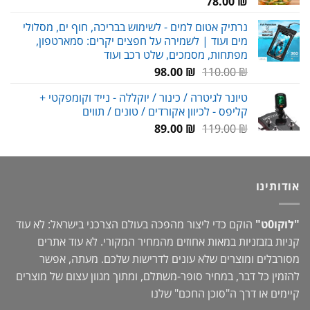
78.00
₪
נרתיק אטום למים - לשימוש בבריכה, חוף ים, מסלולי
מים ועוד | לשמירה על חפצים יקרים: סמארטפון,
מפתחות, מסמכים, שלט רכב ועוד
המחיר
המחיר
98.00
₪
110.00
₪
המקורי
הנוכחי
טיונר לגיטרה / כינור / יוקללה - נייד וקומפקטי +
היה:
הוא:
קליפס - לכיוון אקורדים / טונים / תווים
98.00 ₪.
110.00 ₪.
המחיר
המחיר
89.00
₪
119.00
₪
המקורי
הנוכחי
היה:
הוא:
89.00 ₪.
119.00 ₪.
אודותינו
"לוקו0ט"
הוקם כדי ליצור מהפכה בעולם הצרכני בישראל: לא עוד
קניות בזבזניות במאות אחוזים מהמחיר המקורי. לא עוד אתרים
מסורבלים ומוצרים שלא עונים לדרישות שלכם. מעתה, אפשר
להזמין כל דבר, במחיר סופר-משתלם, ומתוך מגוון עצום של מוצרים
קיימים או דרך ה"
סוכן החכם
" שלנו