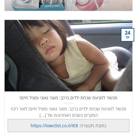
הפה – למניעת עששת, דלקות ונסיגת חניכיים מי
[...]
כתובת מקוצרת:
https://lowc0st.co.il/8K6
המשך קריאה
→
24
יול
מכשיר למניעת שכחת ילדים ברכב: מוצר גאוני ומציל חיים!
מכשיר למניעת שכחת ילדים ברכב: מוצר גאוני ומציל חיים! לאור ריבוי
המקרים בשנים האחרונות של [...]
כתובת מקוצרת:
https://lowc0st.co.il/IE8