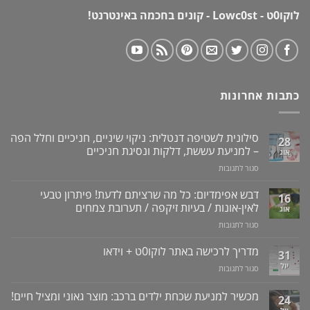
לוקו0ט - Lowc0st - קונים בחכמה באינטרנט!
כתבות אחרונות
סילונית לשטיפה דנטלית: ניקוי שיניים, חניכיים וחלל הפה
28
– למניעת עששת, דלקות ונסיגת חניכיים
אוג
על
סגור לתגובות
סילונית
לשטיפה
דבש אפימדיום: כל מה שרציתם לדעת! פיתרון טבעי
16
דנטלית:
לאין-אונות / בעיות זיקפה / תערובת צמחים
אוג
ניקוי
על
סגור לתגובות
שיניים,
דבש
חניכיים
אפימדיום:
מדריך לרכישה באתר לוקו0ט + וידאו
וחלל
31
כל
הפה
יול
על
סגור לתגובות
מה
–
מדריך
שרציתם
למניעת
לרכישה
מכשיר למניעת שכחת ילדים ברכב: מוצר גאוני ומציל חיים!
לדעת!
עששת,
24
באתר
פיתרון
דלקות