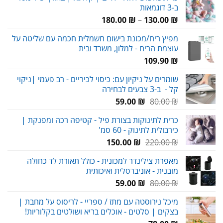
ב-3 דוגמאות
טווח
180.00
₪
–
130.00
₪
מחירים:
מפיץ ריח/מכונת בישום חשמלית חכמה עם שליטה על
עוצמת הריח - למלון, משרד ובית
עד
109.90
₪
שומרים על ניקיון עם: כיסוי לכיריים - רב פעמי |ניקוי
קל - ב-3 צבעים לבחירה
המחיר
המחיר
59.00
₪
80.00
₪
המקורי
הנוכחי
כרית לתינוקות בצורת פיל - קטיפה רכה ומפנקת |
היה:
הוא:
כירבולית לתינוק - 60 סמ'
59.00 ₪.
80.00 ₪.
המחיר
המחיר
150.00
₪
220.00
₪
המקורי
הנוכחי
מאפרת צילינדר למכונית - כולל תאורת לד כחולה
היה:
הוא:
מובנית - אוניברסלית ואיכותית
150.00 ₪.
220.00 ₪.
המחיר
המחיר
59.00
₪
80.00
₪
המקורי
הנוכחי
מיכל נירוסטה עם מתז / ספריי - לריסוס על מחבת |
היה:
הוא:
בצקים | סלטים - אוכלים בריא ושולטים בקלוריות!
59.00 ₪.
80.00 ₪.