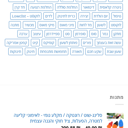
גיטרה קלאסית
דינוזאור
החלפת סוללה
החלפת רצועה
חד קרן
טיפול
יום הולדת
יצירה
כרית לתינוק
לדים
לוקו0ט – Lowc0st
לוקוסט
לשעון
מד לחות
מיני מאוס
מיקי מאוס
מכשיר
מתנה
מתקן
נמר
סוס
סופרמן
סט
ספיידרמן
עיצוב
ערכה
עשה זאת בעצמך
פורים
פותחן לשעון
קומיקס
קיט
קפטן אמריקה
שעון שבת
שקע חכם
תאורה
תחפושת מתנפחת
תינוק
תינוקות
מתנות
סלינג-שוט / רוגטקה / מקלע גומי - לאימוני קליעה
למטרה, הפעלות, ציד חוקי והגנה עצמית
טווח
200.88
₪
–
49.00
₪