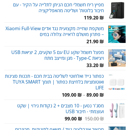
מפיץ ריח חשמלי חכם הניתן לתלייה על הקיר - עם
חיבור בלוטות' ושליטה מהאפליקציה
119.20
₪
משקפת שחייה מקצועית נגד אדים Xiaomi Full-View
– פתרון מושלם לראייה צלולה במים
21.90
₪
מפצל חשמל שקע EU עם 5 שקעים, 2 יציאות USB
ויציאת Type-C - מגן ומייצב מתח
33.20
₪
כפתור נייד ואלחוטי לשליטה בבית חכם - תכנות סצינות
ואוטומציות בלחיצת כפתור | תומך TUYA SMART
LIFE
טווח
109.00
₪
–
89.00
₪
מחירים:
מסג'ר נטען - 10 מצבים + 2 נקודות גירוי | שקט
ועוצמתי - חיבור USB
עד
המחיר
המחיר
99.00
₪
150.00
₪
המקורי
הנוכחי
מכשיר אינהלציה נייד / משאף לתינוקות, מבוגרים,