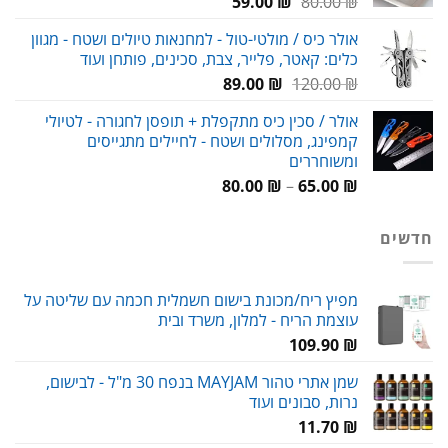
המחיר
המחיר
59.00
₪
80.00
₪
המקורי
הנוכחי
אולר כיס / מולטי-טול - למחנאות טיולים ושטח - מגוון
היה:
הוא:
כלים: קאטר, פלייר, צבת, סכינים, פותחן ועוד
59.00 ₪.
80.00 ₪.
המחיר
המחיר
89.00
₪
120.00
₪
המקורי
הנוכחי
אולר / סכין כיס מתקפלת + תופסן לחגורה - לטיולי
היה:
הוא:
קמפינג, מסלולים ושטח - לחיילים מתגייסים
89.00 ₪.
120.00 ₪.
ומשוחררים
טווח
80.00
₪
–
65.00
₪
מחירים:
חדשים
עד
מפיץ ריח/מכונת בישום חשמלית חכמה עם שליטה על
עוצמת הריח - למלון, משרד ובית
109.90
₪
שמן אתרי טהור MAYJAM בנפח 30 מ"ל - לבישום,
נרות, סבונים ועוד
11.70
₪