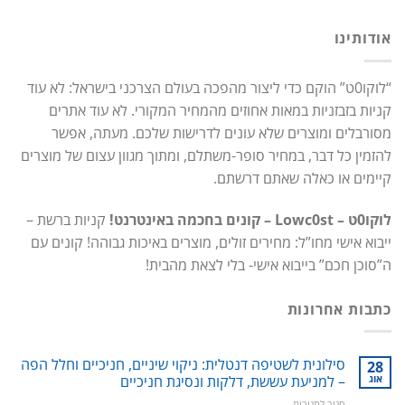
אודותינו
“לוקו0ט” הוקם כדי ליצור מהפכה בעולם הצרכני בישראל: לא עוד
קניות בזבזניות במאות אחוזים מהמחיר המקורי. לא עוד אתרים
מסורבלים ומוצרים שלא עונים לדרישות שלכם. מעתה, אפשר
להזמין כל דבר, במחיר סופר-משתלם, ומתוך מגוון עצום של מוצרים
קיימים או כאלה שאתם דרשתם.
לוקו0ט – Lowc0st – קונים בחכמה באינטרנט!
קניות ברשת –
ייבוא אישי מחו”ל: מחירים זולים, מוצרים באיכות גבוהה! קונים עם
ה”סוכן חכם” בייבוא אישי- בלי לצאת מהבית!
כתבות אחרונות
סילונית לשטיפה דנטלית: ניקוי שיניים, חניכיים וחלל הפה
28
אוג
– למניעת עששת, דלקות ונסיגת חניכיים
על
סגור לתגובות