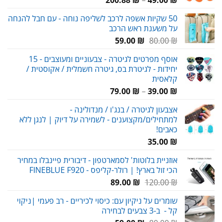
מחירים:
50 שקיות אשפה לרכב לשליפה נוחה - עם חבל להנחה
על משענת ראש הרכב
עד
המחיר
המחיר
59.00
₪
80.00
₪
המקורי
הנוכחי
אוסף מפרטים לגיטרה - צבעוניים ומעוצבים - 15
היה:
הוא:
יחידות - לגיטרת בס, גיטרה חשמלית / אקוסטית /
59.00 ₪.
80.00 ₪.
קלאסית
טווח
79.00
₪
–
39.00
₪
מחירים:
אצבעון לגיטרה / בנג'ו / מנדולינה -
למתחילים/מקצוענים - לשמירה על דיוק | לנגן ללא
עד
כאבים!
35.00
₪
אוזניית בלוטות' לסמארטפון - דיבורית פיינבלו במחיר
הכי זול בארץ! | רולר-קליפס - FINEBLUE F920
המחיר
המחיר
89.00
₪
120.00
₪
המקורי
הנוכחי
שומרים על ניקיון עם: כיסוי לכיריים - רב פעמי |ניקוי
היה:
הוא:
קל - ב-3 צבעים לבחירה
89.00 ₪.
120.00 ₪.