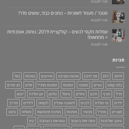
יול
על
סגור לתגובות
לוקו0ט
טבעי
ונסיגת
מכשיר
+
לאין-אונות
חניכיים
למניעת
וידאו
סטנד / מעמד לאוזניות – נותנים כבוד, עושים סדר!
/
22
שכחת
בעיות
יול
על
סגור לתגובות
ילדים
זיקפה
סטנד
ברכב:
/
/
מוצר
שמלות מקסי לנשים – קולקציית 2019: נוחות, אופנתיות
21
תערובת
מעמד
גאוני
+ מחמאות!
יול
צמחים
לאוזניות
ומציל
על
סגור לתגובות
–
חיים!
שמלות
נותנים
מקסי
כבוד,
לנשים
תגיות
עושים
–
סדר!
קולקציית
2019:
2019
DIY
איך להכין
איכות הסביבה
אירועים
באיכות
בזול
נוחות,
אופנתיות
בלוג-קו0ט
הורים
הזמנה
הזמנות
הזמנות מחו"ל
זולים
חג פורים
+
מחמאות!
חו"ל
חורף
חינם
טיולים
טיפול
טלפון
יום הולדת
ייבוא
ילדים
ימי הולדת
לבנים
להזמנה אונליין
לוקו0ט
לילדים
מדריך
מוצרים
מחו"ל
מכשיר
מסיבות
מסיבת תחפושות
משלוח
עיצוב
עיצוב שולחנות
עשה זאת בעצמך
עשו זאת בעצמכם
קיץ