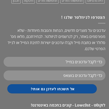
רוית מרציאנו
תחפושות לפורים
תחפושות פורים
תינוקות
תכנון
הצטרפו לניוזלטר שלנו !
עדכונים על מוצרים חדשים, הנחות והטבות מיוחדות - שלא
מפורסמים באתר, רק לנרשמים לניזולטר. לבחירתכם, מלאו מס'
סלולר או כתובת מייל וקבלו עדכונים ישירות לתיבת המייל או לנייד
הפרטי שלכם.
לוקו0ט - Lowc0st - קונים בחכמה באינטרנט!