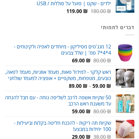
ילדים - שקט | פועל על סוללות / USB
99.00 ₪.
150.00 ₪.
המחיר
המחיר
119.00
₪
180.00
₪
המקורי
הנוכחי
היה:
הוא:
דברים לחמותי
119.00 ₪.
180.00 ₪.
12 מנג'טים מסיליקון - מיוחדים לאפיה ולקינוחים -
4*4*7 סמ' | שלל צבעים
המחיר
המחיר
69.00
₪
80.00
₪
המקורי
הנוכחי
ראש קלקר - למידול פאות, מעמד אוזניות, מעמד לפאה,
היה:
הוא:
כובעים, מטפחות, משקפיים + אופציה למעמד שולחני
69.00 ₪.
80.00 ₪.
טווח
89.00
₪
–
59.00
₪
מחירים:
50 שקיות אשפה לרכב לשליפה נוחה - עם חבל להנחה
על משענת ראש הרכב
עד
המחיר
המחיר
59.00
₪
80.00
₪
המקורי
הנוכחי
שקיות תה ריקות - להכנת חליטה בקלות וביעילות -
היה:
הוא:
100 יחידות במבצע!
59.00 ₪.
80.00 ₪.
המחיר
המחיר
29.00
₪
38.00
₪