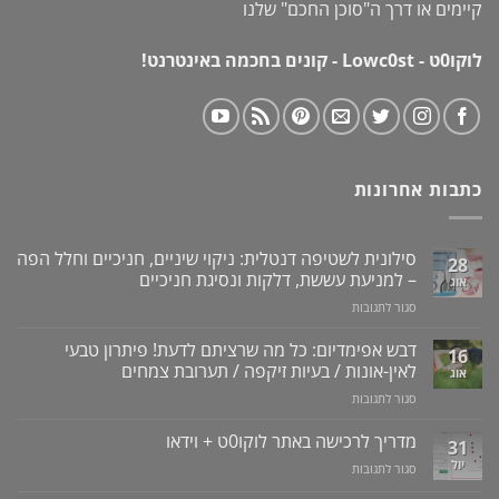
קיימים או דרך ה"
סוכן החכם
" שלנו
לוקו0ט - Lowc0st - קונים בחכמה באינטרנט!
כתבות אחרונות
סילונית לשטיפה דנטלית: ניקוי שיניים, חניכיים וחלל הפה
28
– למניעת עששת, דלקות ונסיגת חניכיים
אוג
על
סגור לתגובות
סילונית
לשטיפה
דבש אפימדיום: כל מה שרציתם לדעת! פיתרון טבעי
16
דנטלית:
לאין-אונות / בעיות זיקפה / תערובת צמחים
אוג
ניקוי
על
סגור לתגובות
שיניים,
דבש
חניכיים
אפימדיום:
מדריך לרכישה באתר לוקו0ט + וידאו
וחלל
31
כל
הפה
יול
על
סגור לתגובות
מה
–
מדריך
שרציתם
למניעת