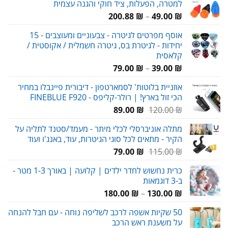
למטרה, הפעלות, ציד חוקי והגנה עצמית
טווח
200.88
₪
–
49.00
₪
מחירים:
אוסף מפרטים לגיטרה - צבעוניים ומעוצבים - 15
יחידות - לגיטרת בס, גיטרה חשמלית / אקוסטית /
עד
קלאסית
טווח
79.00
₪
–
39.00
₪
מחירים:
אוזניית בלוטות' לסמארטפון - דיבורית פיינבלו במחיר
הכי זול בארץ! | רולר-קליפס - FINEBLUE F920
עד
המחיר
המחיר
89.00
₪
120.00
₪
המקורי
הנוכחי
מתלה אוניברסלי לכלי מיתר - מעמד/סטנד לתליה על
היה:
הוא:
הקיר - מתאים לכל סוגי הגיטרות, עוד, באנג'ו ועוד
89.00 ₪.
120.00 ₪.
המחיר
המחיר
79.00
₪
115.00
₪
המקורי
הנוכחי
כרית נחשוש לחדר ילדים | קלועה | באורך 1-3 מטר -
היה:
הוא:
ב-3 דוגמאות
79.00 ₪.
115.00 ₪.
טווח
180.00
₪
–
130.00
₪
מחירים:
50 שקיות אשפה לרכב לשליפה נוחה - עם חבל להנחה
על משענת ראש הרכב
עד