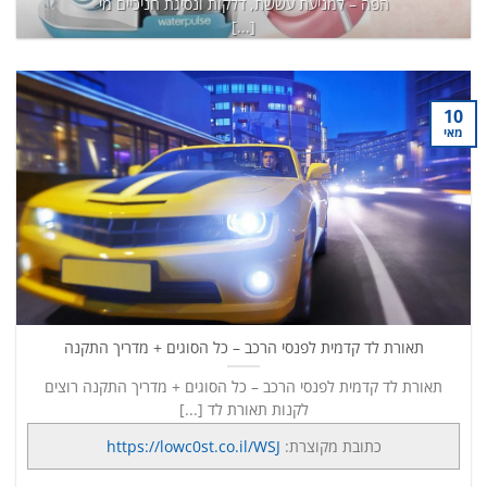
הפה – למניעת עששת, דלקות ונסיגת חניכיים מי
[...]
כתובת מקוצרת:
https://lowc0st.co.il/8K6
המשך קריאה
→
10
מאי
תאורת לד קדמית לפנסי הרכב – כל הסוגים + מדריך התקנה
תאורת לד קדמית לפנסי הרכב – כל הסוגים + מדריך התקנה רוצים
לקנות תאורת לד [...]
כתובת מקוצרת:
https://lowc0st.co.il/WSJ