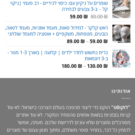
שומרים על ניקיון עם: כיסוי לכיריים - רב פעמי |ניקוי
היה:
הוא:
קל - ב-3 צבעים לבחירה
69.00 ₪.
90.00 ₪.
המחיר
המחיר
59.00
₪
80.00
₪
המקורי
הנוכחי
ראש קלקר - למידול פאות, מעמד אוזניות, מעמד לפאה,
היה:
הוא:
כובעים, מטפחות, משקפיים + אופציה למעמד שולחני
59.00 ₪.
80.00 ₪.
טווח
89.00
₪
–
59.00
₪
מחירים:
כרית נחשוש לחדר ילדים | קלועה | באורך 1-3 מטר -
ב-3 דוגמאות
עד
טווח
180.00
₪
–
130.00
₪
מחירים:
עד
אודותינו
"לוקו0ט"
הוקם כדי ליצור מהפכה בעולם הצרכני בישראל: לא עוד
קניות בזבזניות במאות אחוזים מהמחיר המקורי. לא עוד אתרים
מסורבלים ומוצרים שלא עונים לדרישות שלכם. מעתה, אפשר
להזמין כל דבר, במחיר סופר-משתלם, ומתוך מגוון עצום של מוצרים