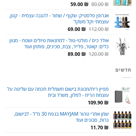
המחיר
המחיר
59.00
₪
80.00
₪
המקורי
הנוכחי
אגרופן פלסטיק: שקוף / שחור - להגנה עצמית - קטן,
היה:
הוא:
עוצמתי וקל משקל
59.00 ₪.
80.00 ₪.
המחיר
המחיר
69.00
₪
112.00
₪
המקורי
הנוכחי
אולר כיס / מולטי-טול - למחנאות טיולים ושטח - מגוון
היה:
הוא:
כלים: קאטר, פלייר, צבת, סכינים, פותחן ועוד
69.00 ₪.
112.00 ₪.
המחיר
המחיר
89.00
₪
120.00
₪
המקורי
הנוכחי
היה:
הוא:
חדשים
89.00 ₪.
120.00 ₪.
מפיץ ריח/מכונת בישום חשמלית חכמה עם שליטה על
עוצמת הריח - למלון, משרד ובית
109.90
₪
שמן אתרי טהור MAYJAM בנפח 30 מ"ל - לבישום,
נרות, סבונים ועוד
11.70
₪