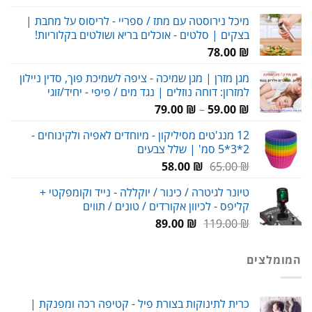
המקורי
הנוכחי
מיכל נירוסטה עם מתז / ספריי - לריסוס על מחבת |
היה:
הוא:
בצקים | סלטים - אוכלים בריא ושולטים בקלוריות!
29.00 ₪.
38.00 ₪.
78.00
₪
מגן מזרן | מגן שמיכה - ציפה לשמיכת פוך, סדין ניילון
למזרון: דוחה נוזלים | נגד מים / פיפי - יחיד/זוגי
טווח
79.00
₪
–
59.00
₪
מחירים:
12 מנג'טים מסיליקון - מיוחדים לאפיה ולקינוחים -
2*3*5 סמ' | שלל צבעים
עד
המחיר
המחיר
58.00
₪
65.00
₪
המקורי
הנוכחי
טיונר לגיטרה / כינור / יוקללה - נייד וקומפקטי +
היה:
הוא:
קליפס - לכיוון אקורדים / טונים / תווים
58.00 ₪.
65.00 ₪.
המחיר
המחיר
89.00
₪
119.00
₪
המקורי
הנוכחי
היה:
הוא:
המומלצים
89.00 ₪.
119.00 ₪.
כרית לתינוקות בצורת פיל - קטיפה רכה ומפנקת |