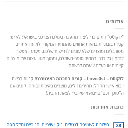
אודותינו
“לוקו0ט” הוקם כדי ליצור מהפכה בעולם הצרכני בישראל: לא עוד
קניות בזבזניות במאות אחוזים מהמחיר המקורי. לא עוד אתרים
מסורבלים ומוצרים שלא עונים לדרישות שלכם. מעתה, אפשר
להזמין כל דבר, במחיר סופר-משתלם, ומתוך מגוון עצום של מוצרים
קיימים או כאלה שאתם דרשתם.
לוקו0ט – Lowc0st – קונים בחכמה באינטרנט!
קניות ברשת –
ייבוא אישי מחו”ל: מחירים זולים, מוצרים באיכות גבוהה! קונים עם
ה”סוכן חכם” בייבוא אישי- בלי לצאת מהבית!
כתבות אחרונות
סילונית לשטיפה דנטלית: ניקוי שיניים, חניכיים וחלל הפה
28