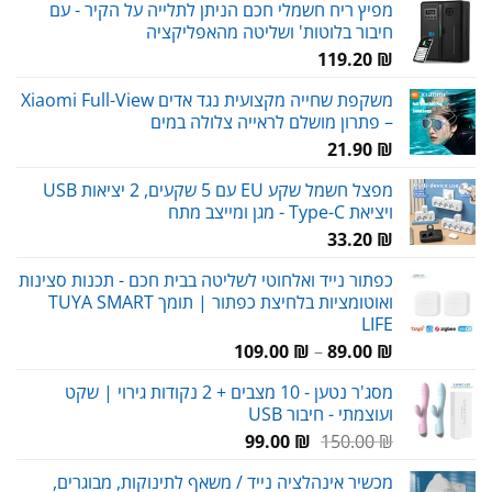
מפיץ ריח חשמלי חכם הניתן לתלייה על הקיר - עם
חיבור בלוטות' ושליטה מהאפליקציה
119.20
₪
משקפת שחייה מקצועית נגד אדים Xiaomi Full-View
– פתרון מושלם לראייה צלולה במים
21.90
₪
מפצל חשמל שקע EU עם 5 שקעים, 2 יציאות USB
ויציאת Type-C - מגן ומייצב מתח
33.20
₪
כפתור נייד ואלחוטי לשליטה בבית חכם - תכנות סצינות
ואוטומציות בלחיצת כפתור | תומך TUYA SMART
LIFE
טווח
109.00
₪
–
89.00
₪
מחירים:
מסג'ר נטען - 10 מצבים + 2 נקודות גירוי | שקט
ועוצמתי - חיבור USB
עד
המחיר
המחיר
99.00
₪
150.00
₪
המקורי
הנוכחי
מכשיר אינהלציה נייד / משאף לתינוקות, מבוגרים,
היה:
הוא: