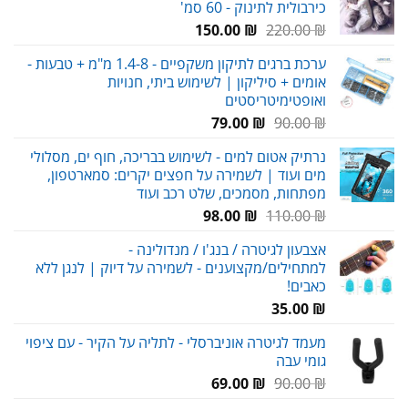
כירבולית לתינוק - 60 סמ'
המחיר
המחיר
150.00
₪
220.00
₪
המקורי
הנוכחי
ערכת ברגים לתיקון משקפיים - 1.4-8 מ"מ + טבעות -
היה:
הוא:
אומים + סיליקון | לשימוש ביתי, חנויות
150.00 ₪.
220.00 ₪.
ואופטימיטריסטים
המחיר
המחיר
79.00
₪
90.00
₪
המקורי
הנוכחי
נרתיק אטום למים - לשימוש בבריכה, חוף ים, מסלולי
היה:
הוא:
מים ועוד | לשמירה על חפצים יקרים: סמארטפון,
79.00 ₪.
90.00 ₪.
מפתחות, מסמכים, שלט רכב ועוד
המחיר
המחיר
98.00
₪
110.00
₪
המקורי
הנוכחי
אצבעון לגיטרה / בנג'ו / מנדולינה -
היה:
הוא:
למתחילים/מקצוענים - לשמירה על דיוק | לנגן ללא
98.00 ₪.
110.00 ₪.
כאבים!
35.00
₪
מעמד לגיטרה אוניברסלי - לתליה על הקיר - עם ציפוי
גומי עבה
המחיר
המחיר
69.00
₪
90.00
₪
המקורי
הנוכחי