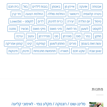
סדר!
אבטחה
אזעקה
איירון מן
באטמן
בובות לילדים
בזול
בית חכם
גיטרה קלאסית
דינוזאור
החלפת סוללה
החלפת רצועה
חד קרן
טיפול
יום הולדת
יצירה
כרית לתינוק
לדים
לוקו0ט – Lowc0st
לוקוסט
לשעון
מד לחות
מיני מאוס
מיקי מאוס
מכשיר
מתנה
מתקן
נמר
סוס
סופרמן
סט
ספיידרמן
עיצוב
ערכה
עשה זאת בעצמך
פורים
פותחן לשעון
קומיקס
קיט
קפטן אמריקה
שעון שבת
שקע חכם
תאורה
תחפושת מתנפחת
תינוק
תינוקות
מתנות
סלינג-שוט / רוגטקה / מקלע גומי - לאימוני קליעה