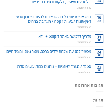
אוג
– למניעת עששת, דלקות ונסיגת חניכיים
על
סגור לתגובות
סילונית
לשטיפה
דבש אפימדיום: כל מה שרציתם לדעת! פיתרון טבעי
16
דנטלית:
אוג
לאין-אונות / בעיות זיקפה / תערובת צמחים
ניקוי
על
סגור לתגובות
שיניים,
דבש
חניכיים
אפימדיום:
מדריך לרכישה באתר לוקו0ט + וידאו
וחלל
31
כל
הפה
יול
על
סגור לתגובות
מה
–
מדריך
שרציתם
למניעת
לרכישה
מכשיר למניעת שכחת ילדים ברכב: מוצר גאוני ומציל חיים!
24
לדעת!
עששת,
באתר
יול
פיתרון
דלקות
על
סגור לתגובות
לוקו0ט
טבעי
ונסיגת
מכשיר
+
לאין-אונות
חניכיים
למניעת
סטנד / מעמד לאוזניות – נותנים כבוד, עושים סדר!
22
וידאו
/
שכחת
יול
בעיות
על
סגור לתגובות
ילדים
זיקפה
סטנד
ברכב:
/
/
מוצר
תערובת
מעמד
תגובות אחרונות
גאוני
צמחים
לאוזניות
ומציל
–
חיים!
נותנים
תגיות
כבוד,
עושים