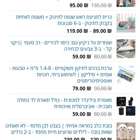
המחיר
המחיר
95.00
₪
135.00
₪
המקורי
הנוכחי
כרית למניעת ראש שטוח לתינוק + משטח לאחיזת
היה:
הוא:
בקבוק לתינוק - ב-6 סגנונות
95.00 ₪.
135.00 ₪.
טווח
119.00
₪
–
89.00
₪
מחירים:
שומרים על ניקיון עם: כיסוי לכיריים - רב פעמי |ניקוי
קל - ב-3 צבעים לבחירה
עד
המחיר
המחיר
59.00
₪
80.00
₪
המקורי
הנוכחי
ערכת ברגים לתיקון משקפיים - 1.4-8 מ"מ + טבעות -
היה:
הוא:
אומים + סיליקון | לשימוש ביתי, חנויות
59.00 ₪.
80.00 ₪.
ואופטימיטריסטים
המחיר
המחיר
79.00
₪
90.00
₪
המקורי
הנוכחי
מאפרת צילינדר למכונית - כולל תאורת לד כחולה
היה:
הוא:
מובנית - אוניברסלית ואיכותית
79.00 ₪.
90.00 ₪.
המחיר
המחיר
59.00
₪
80.00
₪
המקורי
הנוכחי
בובת כלב במראה אמיתי | בצבע לבן מלטזי - לא תאמינו
היה:
הוא:
שזאת בובה - לילדים שרוצים חיית מחמד - ב-2 גדלים
59.00 ₪.
80.00 ₪.
טווח
230.00
₪
–
120.00
₪