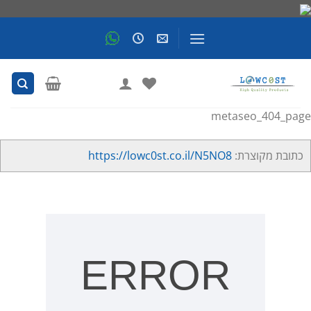
Skip
to
content
metaseo_404_page
כתובת מקוצרת:
https://lowc0st.co.il/N5NO8
ERROR