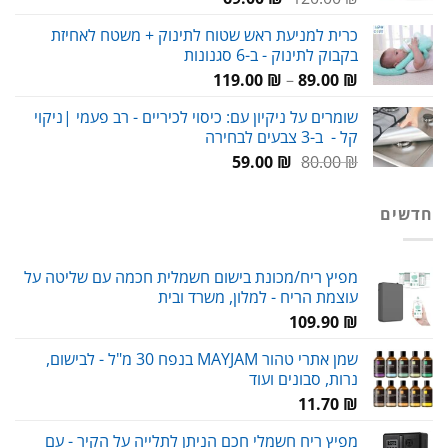
המקורי
הנוכחי
כרית למניעת ראש שטוח לתינוק + משטח לאחיזת
היה:
הוא:
בקבוק לתינוק - ב-6 סגנונות
69.00 ₪.
120.00 ₪.
טווח
119.00
₪
–
89.00
₪
מחירים:
שומרים על ניקיון עם: כיסוי לכיריים - רב פעמי |ניקוי
קל - ב-3 צבעים לבחירה
עד
המחיר
המחיר
59.00
₪
80.00
₪
המקורי
הנוכחי
היה:
הוא:
חדשים
59.00 ₪.
80.00 ₪.
מפיץ ריח/מכונת בישום חשמלית חכמה עם שליטה על
עוצמת הריח - למלון, משרד ובית
109.90
₪
שמן אתרי טהור MAYJAM בנפח 30 מ"ל - לבישום,
נרות, סבונים ועוד
11.70
₪
מפיץ ריח חשמלי חכם הניתן לתלייה על הקיר - עם