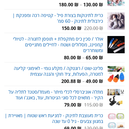
טווח
180.00
₪
–
130.00
₪
מחירים:
כרית לתינוקות בצורת פיל - קטיפה רכה ומפנקת |
כירבולית לתינוק - 60 סמ'
עד
המחיר
המחיר
150.00
₪
220.00
₪
המקורי
הנוכחי
אולר / סכין כיס מתקפלת + תופסן לחגורה - לטיולי
היה:
הוא:
קמפינג, מסלולים ושטח - לחיילים מתגייסים
150.00 ₪.
220.00 ₪.
ומשוחררים
טווח
80.00
₪
–
65.00
₪
מחירים:
סלינג-שוט / רוגטקה / מקלע גומי - לאימוני קליעה
למטרה, הפעלות, ציד חוקי והגנה עצמית
עד
טווח
200.88
₪
–
49.00
₪
מחירים:
מתלה אוניברסלי לכלי מיתר - מעמד/סטנד לתליה על
הקיר - מתאים לכל סוגי הגיטרות, עוד, באנג'ו ועוד
עד
המחיר
המחיר
79.00
₪
115.00
₪
המקורי
הנוכחי
כרית מעוצבת לתינוק - למניעת ראש שטוח | מאויירת |
היה:
הוא:
במגוון צבעים - גיל 0 עד שנה
79.00 ₪.
115.00 ₪.
המחיר
המחיר
69.00
₪
120.00
₪