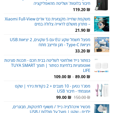
חיבור בלוטות' ושליטה מהאפליקציה
119.20
₪
משקפת שחייה מקצועית נגד אדים Xiaomi Full-View
– פתרון מושלם לראייה צלולה במים
21.90
₪
מפצל חשמל שקע EU עם 5 שקעים, 2 יציאות USB
ויציאת Type-C - מגן ומייצב מתח
33.20
₪
כפתור נייד ואלחוטי לשליטה בבית חכם - תכנות סצינות
ואוטומציות בלחיצת כפתור | תומך TUYA SMART
LIFE
טווח
109.00
₪
–
89.00
₪
מחירים:
מסג'ר נטען - 10 מצבים + 2 נקודות גירוי | שקט
ועוצמתי - חיבור USB
עד
המחיר
המחיר
99.00
₪
150.00
₪
המקורי
הנוכחי
מכשיר אינהלציה נייד / משאף לתינוקות, מבוגרים,
היה:
הוא:
ילדים - שקט | פועל על סוללות / USB
99.00 ₪.
150.00 ₪.