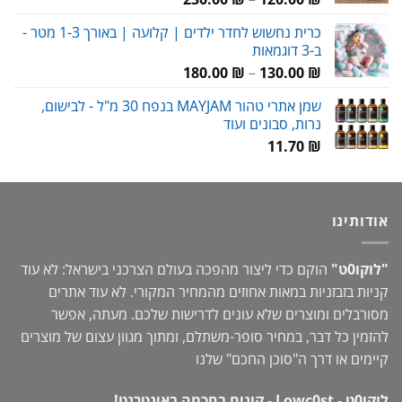
מחירים:
כרית נחשוש לחדר ילדים | קלועה | באורך 1-3 מטר -
ב-3 דוגמאות
עד
טווח
180.00
₪
–
130.00
₪
מחירים:
שמן אתרי טהור MAYJAM בנפח 30 מ"ל - לבישום,
נרות, סבונים ועוד
עד
11.70
₪
אודותינו
"לוקו0ט"
הוקם כדי ליצור מהפכה בעולם הצרכני בישראל: לא עוד
קניות בזבזניות במאות אחוזים מהמחיר המקורי. לא עוד אתרים
מסורבלים ומוצרים שלא עונים לדרישות שלכם. מעתה, אפשר
להזמין כל דבר, במחיר סופר-משתלם, ומתוך מגוון עצום של מוצרים
קיימים או דרך ה"
סוכן החכם
" שלנו
לוקו0ט - Lowc0st - קונים בחכמה באינטרנט!