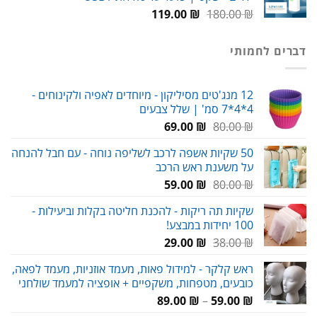
המחיר
המחיר
119.00
₪
180.00
₪
המקורי
הנוכחי
היה:
הוא:
דברים לחמותי
119.00 ₪.
180.00 ₪.
12 מנג'טים מסיליקון - מיוחדים לאפיה ולקינוחים -
4*4*7 סמ' | שלל צבעים
המחיר
המחיר
69.00
₪
80.00
₪
המקורי
הנוכחי
50 שקיות אשפה לרכב לשליפה נוחה - עם חבל להנחה
היה:
הוא:
על משענת ראש הרכב
69.00 ₪.
80.00 ₪.
המחיר
המחיר
59.00
₪
80.00
₪
המקורי
הנוכחי
שקיות תה ריקות - להכנת חליטה בקלות וביעילות -
היה:
הוא:
100 יחידות במבצע!
59.00 ₪.
80.00 ₪.
המחיר
המחיר
29.00
₪
38.00
₪
המקורי
הנוכחי
ראש קלקר - למידול פאות, מעמד אוזניות, מעמד לפאה,
היה:
הוא:
כובעים, מטפחות, משקפיים + אופציה למעמד שולחני
29.00 ₪.
38.00 ₪.
טווח
89.00
₪
–
59.00
₪
מחירים: