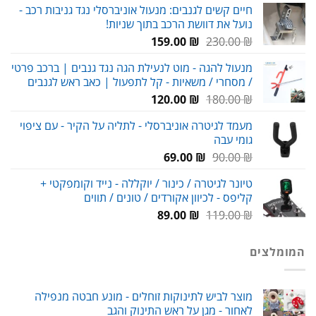
חיים קשים לגנבים: מנעול אוניברסלי נגד גניבות רכב -
נועל את דוושת הרכב בתוך שניות!
עד
המחיר
המחיר
159.00
₪
230.00
₪
המקורי
הנוכחי
מנעול להגה - מוט לנעילת הגה נגד גנבים | ברכב פרטי
היה:
הוא:
/ מסחרי / משאיות - קל לתפעול | כאב ראש לגנבים
159.00 ₪.
230.00 ₪.
המחיר
המחיר
120.00
₪
180.00
₪
המקורי
הנוכחי
מעמד לגיטרה אוניברסלי - לתליה על הקיר - עם ציפוי
היה:
הוא:
גומי עבה
120.00 ₪.
180.00 ₪.
המחיר
המחיר
69.00
₪
90.00
₪
המקורי
הנוכחי
טיונר לגיטרה / כינור / יוקללה - נייד וקומפקטי +
היה:
הוא:
קליפס - לכיוון אקורדים / טונים / תווים
69.00 ₪.
90.00 ₪.
המחיר
המחיר
89.00
₪
119.00
₪
המקורי
הנוכחי
היה:
הוא:
המומלצים
89.00 ₪.
119.00 ₪.
מוצר לביש לתינוקות זוחלים - מונע חבטה מנפילה
לאחור - מגן על ראש התינוק והגב