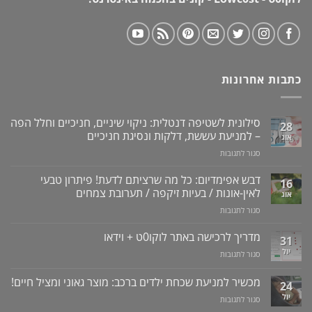
כתבות אחרונות
סילונית לשטיפה דנטלית: ניקוי שיניים, חניכיים וחלל הפה
28
– למניעת עששת, דלקות ונסיגת חניכיים
אוג
על
סגור לתגובות
סילונית
לשטיפה
דבש אפימדיום: כל מה שרציתם לדעת! פיתרון טבעי
16
דנטלית:
לאין-אונות / בעיות זיקפה / תערובת צמחים
אוג
ניקוי
על
סגור לתגובות
שיניים,
דבש
חניכיים
אפימדיום:
מדריך לרכישה באתר לוקו0ט + וידאו
וחלל
31
כל
הפה
יול
על
סגור לתגובות
מה
–
מדריך
שרציתם
למניעת
לרכישה
מכשיר למניעת שכחת ילדים ברכב: מוצר גאוני ומציל חיים!
לדעת!
עששת,
24
באתר
פיתרון
דלקות
יול
על
סגור לתגובות
לוקו0ט
טבעי
ונסיגת
מכשיר