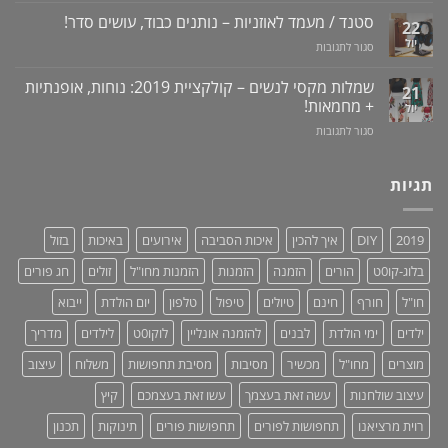
+
לאין-אונות
חניכיים
למניעת
וידאו
סטנד / מעמד לאוזניות – נותנים כבוד, עושים סדר!
/
22
שכחת
בעיות
יול
על
סגור לתגובות
ילדים
זיקפה
סטנד
ברכב:
/
/
מוצר
שמלות מקסי לנשים – קולקציית 2019: נוחות, אופנתיות
21
תערובת
מעמד
גאוני
+ מחמאות!
יול
צמחים
לאוזניות
ומציל
על
סגור לתגובות
–
חיים!
שמלות
נותנים
מקסי
כבוד,
לנשים
תגיות
עושים
–
סדר!
קולקציית
2019:
2019
DIY
איך להכין
איכות הסביבה
אירועים
באיכות
בזול
נוחות,
אופנתיות
בלוג-קו0ט
הורים
הזמנה
הזמנות
הזמנות מחו"ל
זולים
חג פורים
+
מחמאות!
חו"ל
חורף
חינם
טיולים
טיפול
טלפון
יום הולדת
ייבוא
ילדים
ימי הולדת
לבנים
להזמנה אונליין
לוקו0ט
לילדים
מדריך
מוצרים
מחו"ל
מכשיר
מסיבות
מסיבת תחפושות
משלוח
עיצוב
עיצוב שולחנות
עשה זאת בעצמך
עשו זאת בעצמכם
קיץ
רוית מרציאנו
תחפושות לפורים
תחפושות פורים
תינוקות
תכנון