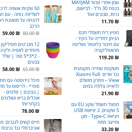
שמן אתרי טהור MAYJAM
בנפח 30 מ"ל - לבישום,
50 שקיות אשפה לרכ
נרות, סבונים ועוד
לשליפה נוחה - עם חב
להנחה על משענת רא
11.70
₪
הרכב
מפיץ ריח חשמלי חכם
המחיר
המ
59.00
₪
80.00
₪
הניתן לתלייה על הקיר -
המקורי
הנ
עם חיבור בלוטות' ושליטה
12 מנג'טים מסיליקון 
היה:
הו
מהאפליקציה
מיוחדים לאפיה ולקינו
₪.
80.00 ₪.
- 2*3*5 סמ' | שלל
119.20
₪
צבעים
משקפת שחייה מקצועית
המחיר
המ
58.00
₪
65.00
₪
נגד אדים Xiaomi Full-
המקורי
הנ
View – פתרון מושלם
מיכל נירוסטה עם מתז 
היה:
הו
לראייה צלולה במים
ספריי - לריסוס על מ
₪.
65.00 ₪.
| בצקים | סלטים -
21.90
₪
אוכלים בריא ושולטים
בקלוריות!
מפצל חשמל שקע EU עם
5 שקעים, 2 יציאות USB
78.00
₪
ויציאת Type-C - מגן
ומייצב מתח
חיים קשים לגנבים: מנ
אוניברסלי נגד גניבות 
33.20
₪