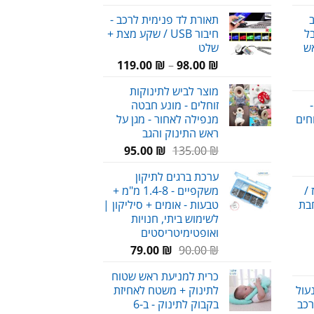
מחירים:
ב
תאורת לד פנימית לרכב -
ל
חיבור USB / שקע מצת +
עד
ש
שלט
טווח
119.00
₪
–
98.00
₪
חיר
מחירים:
מוצר לביש לתינוקות
וכחי
-
זוחלים - מונע חבטה
א:
עד
חים
מנפילה לאחור - מגן על
59.00 
ראש התינוק והגב
המחיר
המחיר
95.00
₪
135.00
₪
חיר
המקורי
הנוכחי
ערכת ברגים לתיקון
וכחי
היה:
הוא:
/
משקפיים - 1.4-8 מ"מ +
א:
95.00 ₪.
135.00 ₪.
חבת
טבעות - אומים + סיליקון |
58.00 
לשימוש ביתי, חנויות
ואופטימיטריסטים
המחיר
המחיר
79.00
₪
90.00
₪
המקורי
הנוכחי
כרית למניעת ראש שטוח
היה:
הוא:
עול
לתינוק + משטח לאחיזת
79.00 ₪.
90.00 ₪.
רכב
בקבוק לתינוק - ב-6