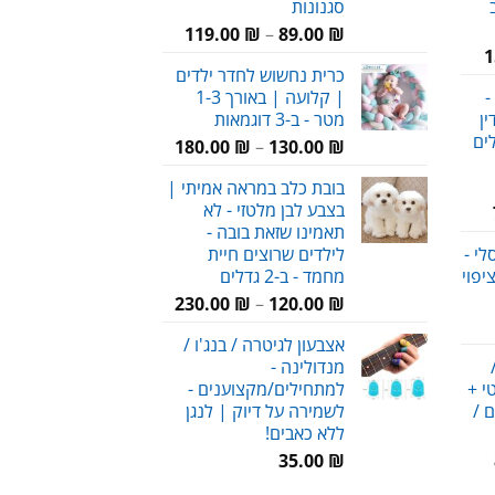
סגנונות
טווח
119.00
₪
–
89.00
₪
המחיר
1
מחירים:
כרית נחשוש לחדר ילדים
הנוכחי
-
| קלועה | באורך 1-3
הוא:
עד
ן
מטר - ב-3 דוגמאות
159.00 ₪.
לים
טווח
180.00
₪
–
130.00
₪
מחירים:
בובת כלב במראה אמיתי |
בצבע לבן מלטזי - לא
טווח
עד
תאמינו שזאת בובה -
מחירים:
י -
לילדים שרוצים חיית
יפוי
מחמד - ב-2 גדלים
עד
טווח
230.00
₪
–
120.00
₪
חיר
מחירים:
אצבעון לגיטרה / בנג'ו /
וכחי
מנדולינה -
א:
עד
י +
למתחילים/מקצוענים -
69.00 
ם /
לשמירה על דיוק | לנגן
ללא כאבים!
מחיר
35.00
₪
נוכחי