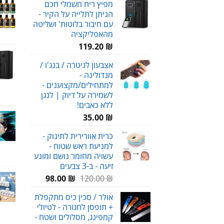
מפיץ ריח חשמלי חכם
הניתן לתלייה על הקיר -
עד
עם חיבור בלוטות' ושליטה
מהאפליקציה
119.20
₪
אצבעון לגיטרה / בנג'ו /
מנדולינה -
למתחילים/מקצוענים -
לשמירה על דיוק | לנגן
ללא כאבים!
35.00
₪
כרית אוורירית לתינוק -
למניעת ראש שטוח -
עשויה מחומר נושם ומונע
זיעה - ב-3 צבעים
המחיר
המחיר
98.00
₪
120.00
₪
המקורי
הנוכחי
אולר / סכין כיס מתקפלת
היה:
הוא:
+ תופסן לחגורה - לטיולי
98.00 ₪.
120.00 ₪.
קמפינג, מסלולים ושטח -