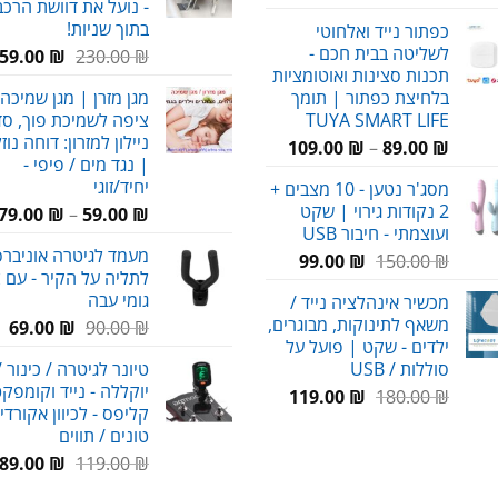
- נועל את דוושת הרכב
בתוך שניות!
כפתור נייד ואלחוטי
לשליטה בבית חכם -
המחיר
59.00
₪
230.00
₪
תכנות סצינות ואוטומציות
המקורי
בלחיצת כפתור | תומך
מגן מזרן | מגן שמיכה 
היה:
TUYA SMART LIFE
ציפה לשמיכת פוך, סדי
230.00 ₪.
ניילון למזרון: דוחה נוז
טווח
109.00
₪
–
89.00
₪
| נגד מים / פיפי -
מחירים:
יחיד/זוגי
מסג'ר נטען - 10 מצבים +
2 נקודות גירוי | שקט
79.00
₪
–
59.00
₪
עד
ועוצמתי - חיבור USB
מעמד לגיטרה אוניברסל
המחיר
המחיר
99.00
₪
150.00
₪
לתליה על הקיר - עם צ
המקורי
הנוכחי
גומי עבה
מכשיר אינהלציה נייד /
היה:
הוא:
משאף לתינוקות, מבוגרים,
המחיר
המ
69.00
₪
90.00
₪
99.00 ₪.
150.00 ₪.
ילדים - שקט | פועל על
המקורי
הנ
סוללות / USB
טיונר לגיטרה / כינור /
היה:
הו
יוקללה - נייד וקומפקט
המחיר
המחיר
₪.
90.00 ₪.
119.00
₪
180.00
₪
קליפס - לכיוון אקורדי
המקורי
הנוכחי
טונים / תווים
היה:
הוא:
המחיר
ה
89.00
₪
119.00
₪
119.00 ₪.
180.00 ₪.
המקורי
ה