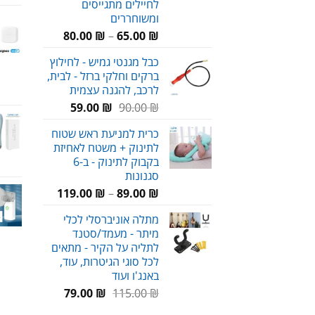
לחיילים מתגייסים
ומשוחררים
טווח
80.00
₪
–
65.00
₪
מחירים:
כבל מגנטי גמיש - לחילוץ
ברקים וחלקי ברזל - לבית,
עד
לרכב, להגנה עצמית
המחיר
המחיר
59.00
₪
90.00
₪
המקורי
הנוכחי
כרית למניעת ראש שטוח
היה:
הוא:
לתינוק + משטח לאחיזת
59.00 ₪.
90.00 ₪.
בקבוק לתינוק - ב-6
סגנונות
טווח
119.00
₪
–
89.00
₪
מחירים:
מתלה אוניברסלי לכלי
מיתר - מעמד/סטנד
עד
לתליה על הקיר - מתאים
לכל סוגי הגיטרות, עוד,
באנג'ו ועוד
המחיר
המחיר
79.00
₪
115.00
₪
המקורי
הנוכחי