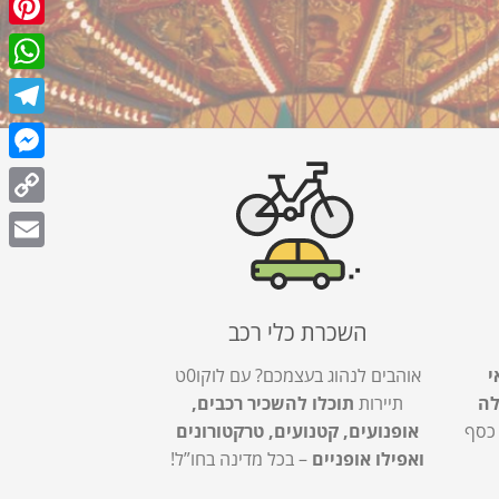
terest
tsApp
egram
enger
Copy
Link
Email
השכרת כלי רכב
י
אוהבים לנהוג בעצמכם? עם לוקו0ט
לה
תיירות
תוכלו להשכיר רכבים,
 כסף
אופנועים, קטנועים, טרקטורונים
ואפילו אופניים
– בכל מדינה בחו”ל!