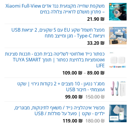
משקפת שחייה מקצועית נגד אדים Xiaomi Full-View
– פתרון מושלם לראייה צלולה במים
21.90
₪
מפצל חשמל שקע EU עם 5 שקעים, 2 יציאות USB
ויציאת Type-C - מגן ומייצב מתח
33.20
₪
כפתור נייד ואלחוטי לשליטה בבית חכם - תכנות סצינות
ואוטומציות בלחיצת כפתור | תומך TUYA SMART
LIFE
טווח
109.00
₪
–
89.00
₪
מחירים:
מסג'ר נטען - 10 מצבים + 2 נקודות גירוי | שקט
ועוצמתי - חיבור USB
עד
המחיר
המחיר
99.00
₪
150.00
₪
המקורי
הנוכחי
מכשיר אינהלציה נייד / משאף לתינוקות, מבוגרים,
היה:
הוא:
ילדים - שקט | פועל על סוללות / USB
99.00 ₪.
150.00 ₪.
המחיר
המחיר
119.00
₪
180.00
₪
המקורי
הנוכחי