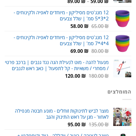
טווח
89.00
₪
–
59.00
₪
מחירים:
12 מנג'טים מסיליקון - מיוחדים לאפיה ולקינוחים -
2*3*5 סמ' | שלל צבעים
עד
המחיר
המחיר
58.00
₪
65.00
₪
המקורי
הנוכחי
12 מנג'טים מסיליקון - מיוחדים לאפיה ולקינוחים -
היה:
הוא:
4*4*7 סמ' | שלל צבעים
58.00 ₪.
65.00 ₪.
המחיר
המחיר
69.00
₪
80.00
₪
המקורי
הנוכחי
מנעול להגה - מוט לנעילת הגה נגד גנבים | ברכב פרטי
היה:
הוא:
/ מסחרי / משאיות - קל לתפעול | כאב ראש לגנבים
69.00 ₪.
80.00 ₪.
המחיר
המחיר
120.00
₪
180.00
₪
המקורי
הנוכחי
היה:
הוא:
המומלצים
120.00 ₪.
180.00 ₪.
מוצר לביש לתינוקות זוחלים - מונע חבטה מנפילה
לאחור - מגן על ראש התינוק והגב
המחיר
המחיר
95.00
₪
135.00
₪
המקורי
הנוכחי
טיונר לגיטרה / כינור / יוקללה - נייד וקומפקטי +