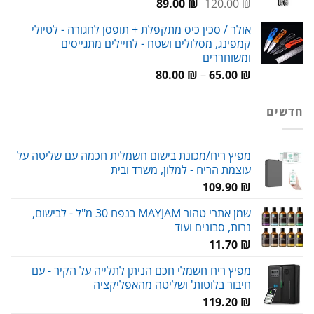
המחיר
המחיר
89.00
₪
120.00
₪
המקורי
הנוכחי
אולר / סכין כיס מתקפלת + תופסן לחגורה - לטיולי
היה:
הוא:
קמפינג, מסלולים ושטח - לחיילים מתגייסים
89.00 ₪.
120.00 ₪.
ומשוחררים
טווח
80.00
₪
–
65.00
₪
מחירים:
חדשים
עד
מפיץ ריח/מכונת בישום חשמלית חכמה עם שליטה על
עוצמת הריח - למלון, משרד ובית
109.90
₪
שמן אתרי טהור MAYJAM בנפח 30 מ"ל - לבישום,
נרות, סבונים ועוד
11.70
₪
מפיץ ריח חשמלי חכם הניתן לתלייה על הקיר - עם
חיבור בלוטות' ושליטה מהאפליקציה
119.20
₪