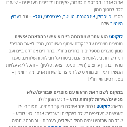
אחד: אנחנו מפרסמים כתבות, סקירות ומדריכים מעניינים – שיעזרו
לכם לחסוך המון
כסף!.
פייסבוק
,
אינסטגרם
,
טוויטר
,
פינטרסט
,
גוגל+
– וגם ב
ערוץ
היוטיוב
שלנו!
לוקו0ט
הוא אתר שמתמחה בייבוא אישי בהתאמה אישית
:
מזמינים מוצרים עד לנקודת איסוף באיזורכם, מבלי לצאת מהבית!
מגוון מוצרים מספקים מובחרים בחו”ל, במחירים אטרקטיביים ועם
רמת שירות בינלאומית: הגנת ביטוח על חבילות ומשלוחים, מענה
מהיר ובמגוון ערוצים (מייל, סמס, ווצאפ, טלפון) – והכל ללא עלויות
המשלוח על רוב מוחלט של המוצרים! שירות אדיב, מהיר ואמין –
בסנדרטים של חו”ל!
במקום לשבור את הראש עם מוצרים שבורים/שלא
מגיעים/שירות לקוחות גרוע
– הגיע הזמן לדלג
הלאה:
לוקו0ט
נלחם יחד איתכם ביוקר המחיה, ותפור ב-ו-ל!!
לאנשים שמעדיפים לשלם בשקלים ובעברית: אנחנו כאן לוודא –
שכל מה שתזמינו יהיה תמיד בשקלים, בעברית – ובצורה שתהיה