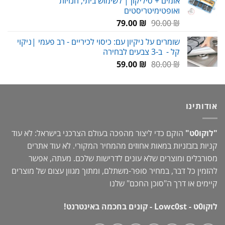
אומים + סיליקון | לשימוש ביתי, חנויות
עד
ואופטימיטריסטים
המחיר
המחיר
79.00
₪
90.00
₪
המקורי
הנוכחי
שומרים על ניקיון עם: כיסוי לכיריים - רב פעמי |ניקוי
היה:
הוא:
קל - ב-3 צבעים לבחירה
79.00 ₪.
90.00 ₪.
המחיר
המחיר
59.00
₪
80.00
₪
המקורי
הנוכחי
היה:
הוא:
59.00 ₪.
80.00 ₪.
אודותינו
"לוקו0ט"
הוקם כדי ליצור מהפכה בעולם הצרכני בישראל: לא עוד
קניות בזבזניות במאות אחוזים מהמחיר המקורי. לא עוד אתרים
מסורבלים ומוצרים שלא עונים לדרישות שלכם. מעתה, אפשר
להזמין כל דבר, במחיר סופר-משתלם, ומתוך מגוון עצום של מוצרים
קיימים או דרך ה"
סוכן החכם
" שלנו
לוקו0ט - Lowc0st - קונים בחכמה באינטרנט!