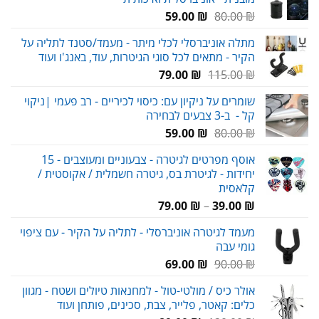
89.00 ₪.
120.00 ₪.
המחיר
המחיר
59.00
₪
80.00
₪
המקורי
הנוכחי
מתלה אוניברסלי לכלי מיתר - מעמד/סטנד לתליה על
היה:
הוא:
הקיר - מתאים לכל סוגי הגיטרות, עוד, באנג'ו ועוד
59.00 ₪.
80.00 ₪.
המחיר
המחיר
79.00
₪
115.00
₪
המקורי
הנוכחי
שומרים על ניקיון עם: כיסוי לכיריים - רב פעמי |ניקוי
היה:
הוא:
קל - ב-3 צבעים לבחירה
79.00 ₪.
115.00 ₪.
המחיר
המחיר
59.00
₪
80.00
₪
המקורי
הנוכחי
אוסף מפרטים לגיטרה - צבעוניים ומעוצבים - 15
היה:
הוא:
יחידות - לגיטרת בס, גיטרה חשמלית / אקוסטית /
59.00 ₪.
80.00 ₪.
קלאסית
טווח
79.00
₪
–
39.00
₪
מחירים:
מעמד לגיטרה אוניברסלי - לתליה על הקיר - עם ציפוי
גומי עבה
עד
המחיר
המחיר
69.00
₪
90.00
₪
המקורי
הנוכחי
אולר כיס / מולטי-טול - למחנאות טיולים ושטח - מגוון
היה:
הוא:
כלים: קאטר, פלייר, צבת, סכינים, פותחן ועוד
69.00 ₪.
90.00 ₪.