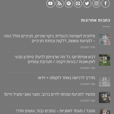
כתבות אחרונות
סילונית לשטיפה דנטלית: ניקוי שיניים, חניכיים וחלל הפה
28
– למניעת עששת, דלקות ונסיגת חניכיים
אוג
על
סגור לתגובות
סילונית
לשטיפה
דבש אפימדיום: כל מה שרציתם לדעת! פיתרון טבעי
16
דנטלית:
לאין-אונות / בעיות זיקפה / תערובת צמחים
אוג
ניקוי
על
סגור לתגובות
שיניים,
דבש
חניכיים
אפימדיום:
מדריך לרכישה באתר לוקו0ט + וידאו
וחלל
31
כל
הפה
יול
על
סגור לתגובות
מה
–
מדריך
שרציתם
למניעת
לרכישה
מכשיר למניעת שכחת ילדים ברכב: מוצר גאוני ומציל חיים!
לדעת!
עששת,
24
באתר
פיתרון
דלקות
יול
על
סגור לתגובות
לוקו0ט
טבעי
ונסיגת
מכשיר
+
לאין-אונות
חניכיים
למניעת
וידאו
סטנד / מעמד לאוזניות – נותנים כבוד, עושים סדר!
/
22
שכחת