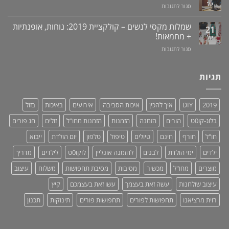
בעיות
יול
על
סגור לתגובות
ילדים
זיקפה
סטנד
ברכב:
/
/
מוצר
שמלות מקסי לנשים – קולקציית 2019: נוחות, אופנתיות
21
תערובת
מעמד
גאוני
+ מחמאות!
יול
צמחים
לאוזניות
ומציל
על
סגור לתגובות
–
חיים!
שמלות
נותנים
מקסי
כבוד,
לנשים
תגיות
עושים
–
סדר!
קולקציית
2019:
2019
DIY
איך להכין
איכות הסביבה
אירועים
באיכות
בזול
נוחות,
אופנתיות
בלוג-קו0ט
הורים
הזמנה
הזמנות
הזמנות מחו"ל
זולים
חג פורים
+
מחמאות!
חו"ל
חורף
חינם
טיולים
טיפול
טלפון
יום הולדת
ייבוא
ילדים
ימי הולדת
לבנים
להזמנה אונליין
לוקו0ט
לילדים
מדריך
מוצרים
מחו"ל
מכשיר
מסיבות
מסיבת תחפושות
משלוח
עיצוב
עיצוב שולחנות
עשה זאת בעצמך
עשו זאת בעצמכם
קיץ
רוית מרציאנו
תחפושות לפורים
תחפושות פורים
תינוקות
תכנון