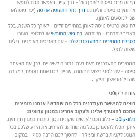
דף זה מרכז טיסות לאומן בזול – דרך קייב. באפשרותכם לחפש
ולהזמין כרטיסים זולים גם
דרך נמל התעופה אודסה
(יעד פופולארי
שני לנוסעים לאומן).
לחיפוש כרטיס טיסה לאומן במחירים זולים – לאורך כל השנה, בכל
תאריך שתבחרו – השתמשו
בחיפוש החופשי
או לחלופין העזרו
בטבלת המחירים המתעדכנת שלנו
– עם תאריכים מזדמנים ודילים
ששוה לנצל.
המחירים מתעדכנים מעת לעת ונתונים לשינויים. לכן, אם מצאתם
טיסה – עוד לפני ביצוע ההזמנה, שריינו לכם אחת נוספת, למקרה
שהדיל הראשון יתייקר.
אודות לוקו0ט
רוצים להישאר מעודכנים בכל מה שחדש? אנחנו מזמינים
אתכם להצטרף אלינו ולעקוב אחרינו במגוון ערוצים:
בלוג-קו0ט
– בלוג חכם לאנשים שקונים נכון: כתבות במגוון תחומים,
איתן תוכלו להתעדכן בכל מה שחדש, להרחיב את הידע שלכם בכל
הנוגע לקניות ברשת ובעיקר – לחסוך לכם הרבה כסף – במקום