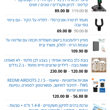
היה:
הוא:
קליפס - לכיוון אקורדים / טונים / תווים
95.00 ₪.
135.00 ₪.
המחיר
המחיר
89.00
₪
119.00
₪
המקורי
הנוכחי
מעמד לגיטרה אוניברסלי - לתליה על הקיר - עם ציפוי
היה:
הוא:
גומי עבה
89.00 ₪.
119.00 ₪.
המחיר
המחיר
69.00
₪
90.00
₪
המקורי
הנוכחי
מפיץ ריח/מכונת בישום חשמלית חכמה עם שליטה על
היה:
הוא:
עוצמת הריח - למלון, משרד ובית
69.00 ₪.
90.00 ₪.
109.90
₪
בובת כלב במראה אמיתי | בצבע לבן מלטזי - לא תאמינו
שזאת בובה - לילדים שרוצים חיית מחמד - ב-2 גדלים
טווח
230.00
₪
–
120.00
₪
מחירים:
אוזניות אלחוטיות - שיאומי REDMI AIRDOTS 2 / S -
TWS - לחיבור למחשב, סמארטפון: לספורט, נסיעות
עד
ושימוש יומיומי
טווח
120.00
₪
–
56.88
₪
מחירים:
ערכת ברגים לתיקון משקפיים - 1.4-8 מ"מ + טבעות -