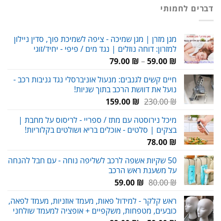
היה:
הוא:
דברים לחמותי
119.00 ₪.
180.00 ₪.
מגן מזרן | מגן שמיכה - ציפה לשמיכת פוך, סדין ניילון
למזרון: דוחה נוזלים | נגד מים / פיפי - יחיד/זוגי
טווח
79.00
₪
–
59.00
₪
מחירים:
חיים קשים לגנבים: מנעול אוניברסלי נגד גניבות רכב -
נועל את דוושת הרכב בתוך שניות!
עד
המחיר
המחיר
159.00
₪
230.00
₪
המקורי
הנוכחי
מיכל נירוסטה עם מתז / ספריי - לריסוס על מחבת |
היה:
הוא:
בצקים | סלטים - אוכלים בריא ושולטים בקלוריות!
159.00 ₪.
230.00 ₪.
78.00
₪
50 שקיות אשפה לרכב לשליפה נוחה - עם חבל להנחה
על משענת ראש הרכב
המחיר
המחיר
59.00
₪
80.00
₪
המקורי
הנוכחי
ראש קלקר - למידול פאות, מעמד אוזניות, מעמד לפאה,
היה:
הוא:
כובעים, מטפחות, משקפיים + אופציה למעמד שולחני
59.00 ₪.
80.00 ₪.