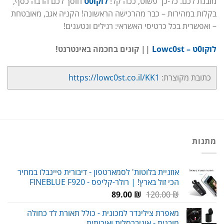
מובנת לכם. כל-כך פשוט, ככה קל!
לוקו0ט
חוסך לכם הרבה כסף,
בקלות במהירות – כבר מהרכישה הראשונה! הקניה אגב, מאובטחת
– ואפשרית בכל כרטיסי האשראי: רגילים ונטענים!
לוקו0ט – Lowc0st
|| קונים בחכמה באינטרנט!
כתובת מקוצרת:
https://lowc0st.co.il/KK1
מתנות
אוזניית בלוטות' לסמארטפון - דיבורית פיינבלו במחיר
הכי זול בארץ! | רולר-קליפס - FINEBLUE F920
המחיר
המחיר
89.00
₪
120.00
₪
המקורי
הנוכחי
מאפרת צילינדר למכונית - כולל תאורת לד כחולה
היה:
הוא:
מובנית - אוניברסלית ואיכותית